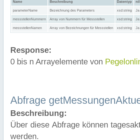
Name
Beschreibung
Datentyp
nil
parameterName
Bezeichnung des Parameters
xsd:string
Ja
messstellenNummern
Array von Nummern für Messstellen
xsd:string
Ja
messstellenNamen
Array von Bezeichnungen für Messstellen
xsd:string
Ja
Response:
0 bis n Arrayelemente von
Pegelonli
Abfrage getMessungenAktue
Beschreibung:
Über diese Abfrage können tagesakt
werden.