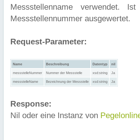
Messstellenname verwendet. Is
Messstellennummer ausgewertet.
Request-Parameter:
Name
Beschreibung
Datentyp
nil
messstelleNummer
Nummer der Messstelle
xsd:string
Ja
messstelleName
Bezeichnung der Messstelle
xsd:string
Ja
Response:
Nil oder eine Instanz von
Pegelonlin