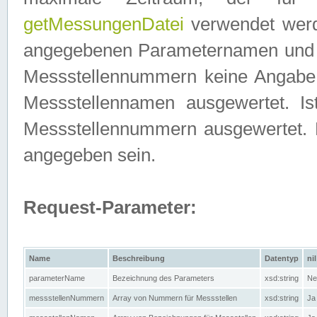
getMessungenDatei
verwendet werden
angegebenen Parameternamen und M
Messstellennummern keine Angabe g
Messstellennamen ausgewertet. I
Messstellennummern ausgewertet.
angegeben sein.
Request-Parameter:
Name
Beschreibung
Datentyp
nil
parameterName
Bezeichnung des Parameters
xsd:string
Ne
messstellenNummern
Array von Nummern für Messstellen
xsd:string
Ja