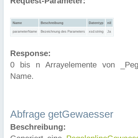
Request-Parameter:
Name
Beschreibung
Datentyp
nil
parameterName
Bezeichnung des Parameters
xsd:string
Ja
Response:
0 bis n Arrayelemente von _Pege
Name.
Abfrage getGewaesser
Beschreibung: