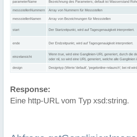
parameterName
Bezeichnung des Parameters; default ist Wasserstand Rohd
messstellenNummern
Array von Nummern für Messstellen
messstellenNamen
Array von Bezeichnungen für Messstellen
start
Der Startzeitpunkt, wird auf Tagesgenauigkeit interpretiert.
ende
Der Endzeitpunkt, wird auf Tagesgenauigkeit interpretiert.
Wenn true, wird eine Ganglinien-URL generiert, durch die d
einzelansicht
oder nil, so wird eine URL generiert, welche alle Ganglinien
design
Designtyp (Werte:'default', 'pegelonline-relaunch'; bei nil 
Response:
Eine http-URL vom Typ xsd:string.