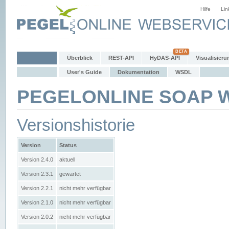
Hilfe
Lin
Überblick
REST-API
HyDAS-API
Visualisieru
User's Guide
Dokumentation
WSDL
PEGELONLINE SOAP We
Versionshistorie
Version
Status
Version 2.4.0
aktuell
Version 2.3.1
gewartet
Version 2.2.1
nicht mehr verfügbar
Version 2.1.0
nicht mehr verfügbar
Version 2.0.2
nicht mehr verfügbar