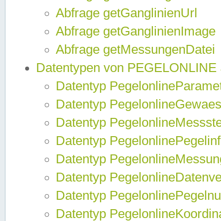
Abfrage getGanglinienUrl
Abfrage getGanglinienImage
Abfrage getMessungenDatei
Datentypen von PEGELONLINE
Datentyp PegelonlineParame
Datentyp PegelonlineGewaes
Datentyp PegelonlineMessste
Datentyp PegelonlinePegelin
Datentyp PegelonlineMessun
Datentyp PegelonlineDatenve
Datentyp PegelonlinePegelnu
Datentyp PegelonlineKoordin