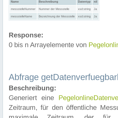
Name
Beschreibung
Datentyp
nil
messstelleNummer
Nummer der Messstelle
xsd:string
Ja
messstelleName
Bezeichnung der Messstelle
xsd:string
Ja
Response:
0 bis n Arrayelemente von
Pegelonl
Abfrage getDatenverfuegbar
Beschreibung:
Generiert eine
PegelonlineDatenve
Zeitraum, für den öffentliche Mess
maximale Zeitraum, der fü