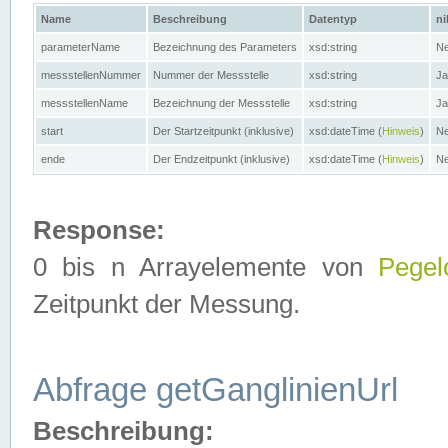
Name
Beschreibung
Datentyp
ni
parameterName
Bezeichnung des Parameters
xsd:string
Ne
messstellenNummer
Nummer der Messstelle
xsd:string
Ja
messstellenName
Bezeichnung der Messstelle
xsd:string
Ja
start
Der Startzeitpunkt (inklusive)
xsd:dateTime (
Hinweis
)
Ne
ende
Der Endzeitpunkt (inklusive)
xsd:dateTime (
Hinweis
)
Ne
Response:
0 bis n Arrayelemente von
Pegel
Zeitpunkt der Messung.
Abfrage getGanglinienUrl
Beschreibung: