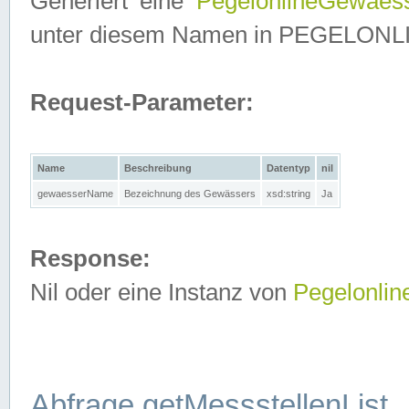
Generiert eine
PegelonlineGewaes
unter diesem Namen in PEGELONLINE
Request-Parameter:
Name
Beschreibung
Datentyp
nil
gewaesserName
Bezeichnung des Gewässers
xsd:string
Ja
Response:
Nil oder eine Instanz von
Pegelonli
Abfrage getMessstellenList