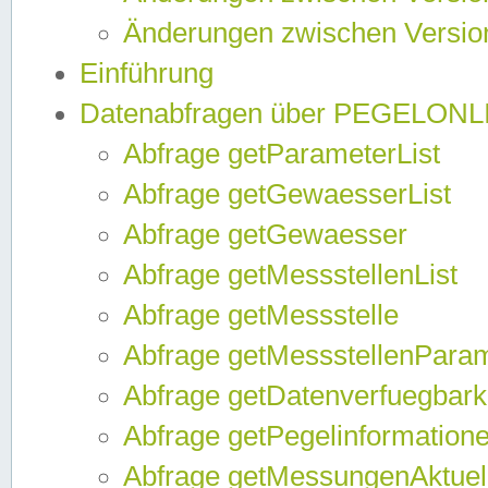
Änderungen zwischen Version
Einführung
Datenabfragen über PEGELONL
Abfrage getParameterList
Abfrage getGewaesserList
Abfrage getGewaesser
Abfrage getMessstellenList
Abfrage getMessstelle
Abfrage getMessstellenPara
Abfrage getDatenverfuegbark
Abfrage getPegelinformation
Abfrage getMessungenAktuel