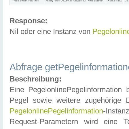
messstellenNamen
Array von Bezeichnungen für Messstellen
xsd:string
Ja
Response:
Nil oder eine Instanz von
Pegelonlin
Abfrage getPegelinformatio
Beschreibung:
Eine PegelonlinePegelinformation 
Pegel sowie weitere zugehörige D
PegelonlinePegelinformation
-Insta
Request-Parametern wird eine T