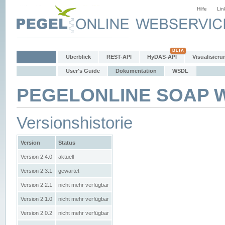
Hilfe
Lin
Überblick
REST-API
HyDAS-API
Visualisieru
User's Guide
Dokumentation
WSDL
PEGELONLINE SOAP We
Versionshistorie
Version
Status
Version 2.4.0
aktuell
Version 2.3.1
gewartet
Version 2.2.1
nicht mehr verfügbar
Version 2.1.0
nicht mehr verfügbar
Version 2.0.2
nicht mehr verfügbar