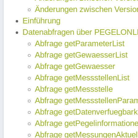
Änderungen zwischen Version
Einführung
Datenabfragen über PEGELONL
Abfrage getParameterList
Abfrage getGewaesserList
Abfrage getGewaesser
Abfrage getMessstellenList
Abfrage getMessstelle
Abfrage getMessstellenPara
Abfrage getDatenverfuegbark
Abfrage getPegelinformation
Abfrage getMessungenAktuel