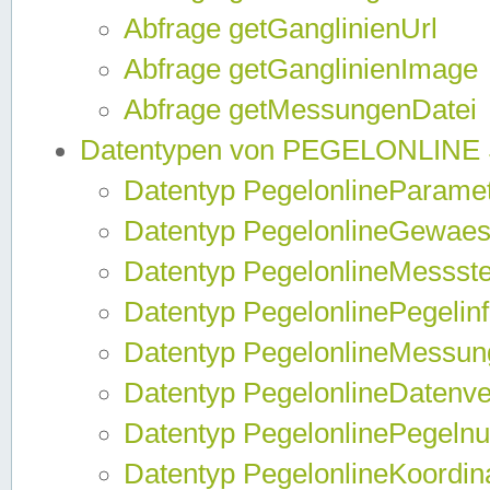
Abfrage getGanglinienUrl
Abfrage getGanglinienImage
Abfrage getMessungenDatei
Datentypen von PEGELONLINE
Datentyp PegelonlineParame
Datentyp PegelonlineGewaes
Datentyp PegelonlineMessste
Datentyp PegelonlinePegelin
Datentyp PegelonlineMessun
Datentyp PegelonlineDatenve
Datentyp PegelonlinePegelnu
Datentyp PegelonlineKoordin