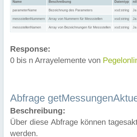
Name
Beschreibung
Datentyp
nil
parameterName
Bezeichnung des Parameters
xsd:string
Ja
messstellenNummern
Array von Nummern für Messstellen
xsd:string
Ja
messstellenNamen
Array von Bezeichnungen für Messstellen
xsd:string
Ja
Response:
0 bis n Arrayelemente von
Pegelonli
Abfrage getMessungenAktue
Beschreibung:
Über diese Abfrage können tagesakt
werden.