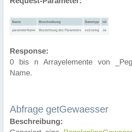
Request-Parameter:
Name
Beschreibung
Datentyp
nil
parameterName
Bezeichnung des Parameters
xsd:string
Ja
Response:
0 bis n Arrayelemente von _Pege
Name.
Abfrage getGewaesser
Beschreibung: