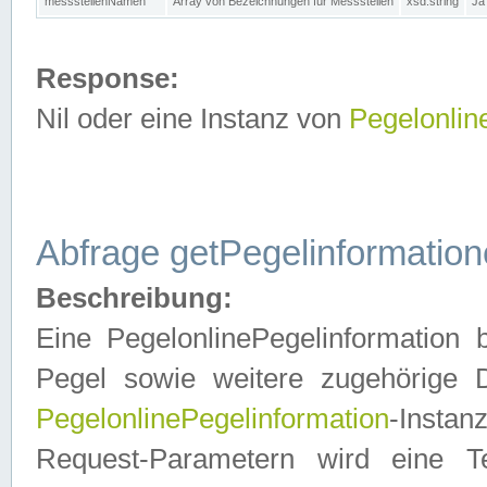
messstellenNamen
Array von Bezeichnungen für Messstellen
xsd:string
Ja
Response:
Nil oder eine Instanz von
Pegelonlin
Abfrage getPegelinformatio
Beschreibung:
Eine PegelonlinePegelinformation 
Pegel sowie weitere zugehörige D
PegelonlinePegelinformation
-Insta
Request-Parametern wird eine T