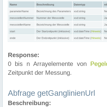
Name
Beschreibung
Datentyp
ni
parameterName
Bezeichnung des Parameters
xsd:string
Ne
messstellenNummer
Nummer der Messstelle
xsd:string
Ja
messstellenName
Bezeichnung der Messstelle
xsd:string
Ja
start
Der Startzeitpunkt (inklusive)
xsd:dateTime (
Hinweis
)
Ne
ende
Der Endzeitpunkt (inklusive)
xsd:dateTime (
Hinweis
)
Ne
Response:
0 bis n Arrayelemente von
Pegel
Zeitpunkt der Messung.
Abfrage getGanglinienUrl
Beschreibung: