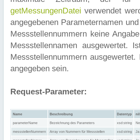
getMessungenDatei
verwendet werden
angegebenen Parameternamen und M
Messstellennummern keine Angabe g
Messstellennamen ausgewertet. I
Messstellennummern ausgewertet.
angegeben sein.
Request-Parameter:
Name
Beschreibung
Datentyp
nil
parameterName
Bezeichnung des Parameters
xsd:string
Ne
messstellenNummern
Array von Nummern für Messstellen
xsd:string
Ja