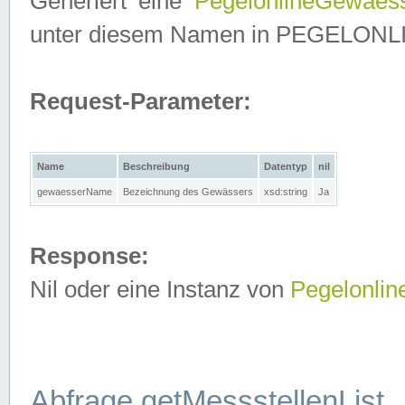
Generiert eine
PegelonlineGewaes
unter diesem Namen in PEGELONLINE
Request-Parameter:
Name
Beschreibung
Datentyp
nil
gewaesserName
Bezeichnung des Gewässers
xsd:string
Ja
Response:
Nil oder eine Instanz von
Pegelonli
Abfrage getMessstellenList