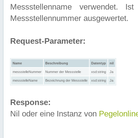
Messstellenname verwendet. Is
Messstellennummer ausgewertet.
Request-Parameter:
Name
Beschreibung
Datentyp
nil
messstelleNummer
Nummer der Messstelle
xsd:string
Ja
messstelleName
Bezeichnung der Messstelle
xsd:string
Ja
Response:
Nil oder eine Instanz von
Pegelonlin