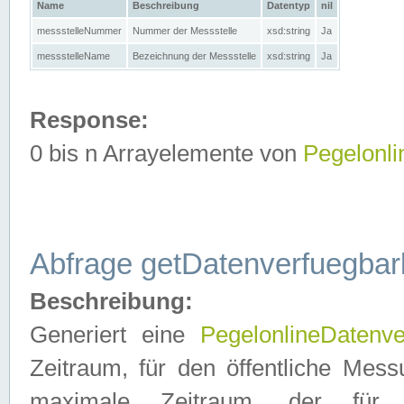
Name
Beschreibung
Datentyp
nil
messstelleNummer
Nummer der Messstelle
xsd:string
Ja
messstelleName
Bezeichnung der Messstelle
xsd:string
Ja
Response:
0 bis n Arrayelemente von
Pegelonl
Abfrage getDatenverfuegbar
Beschreibung:
Generiert eine
PegelonlineDatenve
Zeitraum, für den öffentliche Mess
maximale Zeitraum, der fü