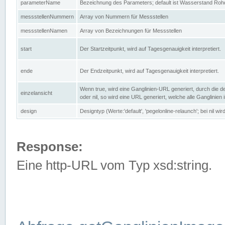
parameterName
Bezeichnung des Parameters; default ist Wasserstand Rohd
messstellenNummern
Array von Nummern für Messstellen
messstellenNamen
Array von Bezeichnungen für Messstellen
start
Der Startzeitpunkt, wird auf Tagesgenauigkeit interpretiert.
ende
Der Endzeitpunkt, wird auf Tagesgenauigkeit interpretiert.
Wenn true, wird eine Ganglinien-URL generiert, durch die d
einzelansicht
oder nil, so wird eine URL generiert, welche alle Ganglinien
design
Designtyp (Werte:'default', 'pegelonline-relaunch'; bei nil 
Response:
Eine http-URL vom Typ xsd:string.