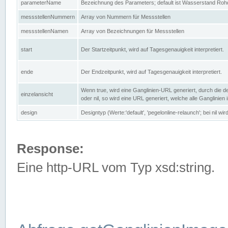
parameterName
Bezeichnung des Parameters; default ist Wasserstand Rohd
messstellenNummern
Array von Nummern für Messstellen
messstellenNamen
Array von Bezeichnungen für Messstellen
start
Der Startzeitpunkt, wird auf Tagesgenauigkeit interpretiert.
ende
Der Endzeitpunkt, wird auf Tagesgenauigkeit interpretiert.
Wenn true, wird eine Ganglinien-URL generiert, durch die d
einzelansicht
oder nil, so wird eine URL generiert, welche alle Ganglinien
design
Designtyp (Werte:'default', 'pegelonline-relaunch'; bei nil 
Response:
Eine http-URL vom Typ xsd:string.