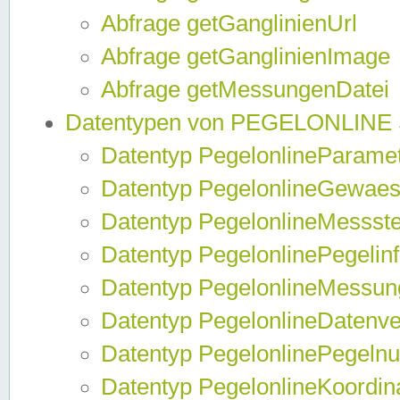
Abfrage getGanglinienUrl
Abfrage getGanglinienImage
Abfrage getMessungenDatei
Datentypen von PEGELONLINE
Datentyp PegelonlineParame
Datentyp PegelonlineGewaes
Datentyp PegelonlineMessste
Datentyp PegelonlinePegelin
Datentyp PegelonlineMessun
Datentyp PegelonlineDatenve
Datentyp PegelonlinePegelnu
Datentyp PegelonlineKoordin