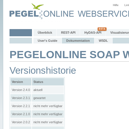
Hilfe
Lin
Überblick
REST-API
HyDAS-API
Visualisieru
User's Guide
Dokumentation
WSDL
PEGELONLINE SOAP We
Versionshistorie
Version
Status
Version 2.4.0
aktuell
Version 2.3.1
gewartet
Version 2.2.1
nicht mehr verfügbar
Version 2.1.0
nicht mehr verfügbar
Version 2.0.2
nicht mehr verfügbar