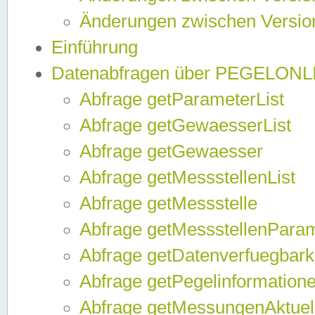
Änderungen zwischen Version
Einführung
Datenabfragen über PEGELONL
Abfrage getParameterList
Abfrage getGewaesserList
Abfrage getGewaesser
Abfrage getMessstellenList
Abfrage getMessstelle
Abfrage getMessstellenPara
Abfrage getDatenverfuegbark
Abfrage getPegelinformation
Abfrage getMessungenAktuel