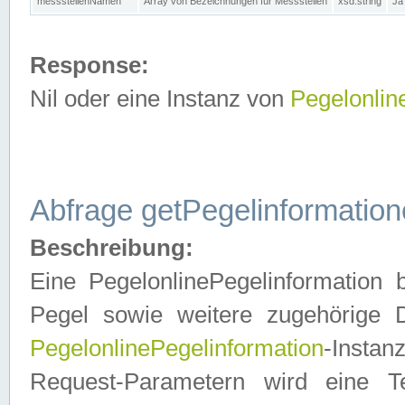
messstellenNamen
Array von Bezeichnungen für Messstellen
xsd:string
Ja
Response:
Nil oder eine Instanz von
Pegelonlin
Abfrage getPegelinformatio
Beschreibung:
Eine PegelonlinePegelinformation 
Pegel sowie weitere zugehörige D
PegelonlinePegelinformation
-Insta
Request-Parametern wird eine T