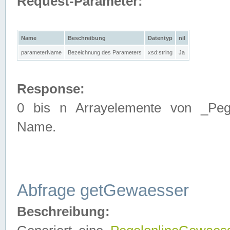
Request-Parameter:
Name
Beschreibung
Datentyp
nil
parameterName
Bezeichnung des Parameters
xsd:string
Ja
Response:
0 bis n Arrayelemente von _Pege
Name.
Abfrage getGewaesser
Beschreibung: