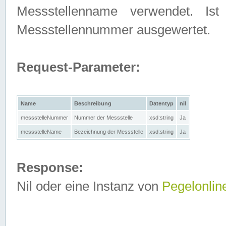
Messstellenname verwendet. Is
Messstellennummer ausgewertet.
Request-Parameter:
Name
Beschreibung
Datentyp
nil
messstelleNummer
Nummer der Messstelle
xsd:string
Ja
messstelleName
Bezeichnung der Messstelle
xsd:string
Ja
Response:
Nil oder eine Instanz von
Pegelonlin