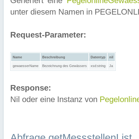
Generiert eine
PegelonlineGewaes
unter diesem Namen in PEGELONLINE
Request-Parameter:
Name
Beschreibung
Datentyp
nil
gewaesserName
Bezeichnung des Gewässers
xsd:string
Ja
Response:
Nil oder eine Instanz von
Pegelonli
Abfrage getMessstellenList