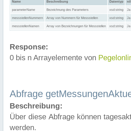
Name
Beschreibung
Datentyp
nil
parameterName
Bezeichnung des Parameters
xsd:string
Ja
messstellenNummern
Array von Nummern für Messstellen
xsd:string
Ja
messstellenNamen
Array von Bezeichnungen für Messstellen
xsd:string
Ja
Response:
0 bis n Arrayelemente von
Pegelonli
Abfrage getMessungenAktue
Beschreibung:
Über diese Abfrage können tagesakt
werden.