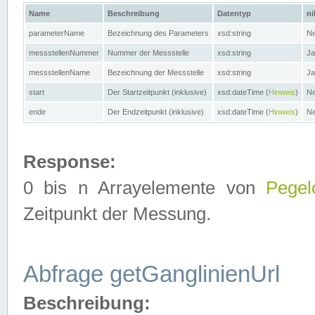
Name
Beschreibung
Datentyp
ni
parameterName
Bezeichnung des Parameters
xsd:string
Ne
messstellenNummer
Nummer der Messstelle
xsd:string
Ja
messstellenName
Bezeichnung der Messstelle
xsd:string
Ja
start
Der Startzeitpunkt (inklusive)
xsd:dateTime (
Hinweis
)
Ne
ende
Der Endzeitpunkt (inklusive)
xsd:dateTime (
Hinweis
)
Ne
Response:
0 bis n Arrayelemente von
Pegel
Zeitpunkt der Messung.
Abfrage getGanglinienUrl
Beschreibung: