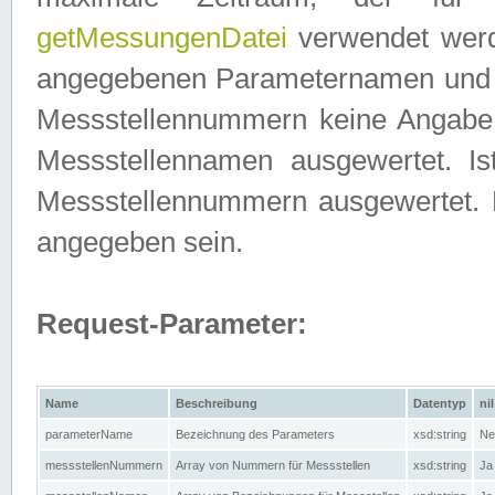
getMessungenDatei
verwendet werden
angegebenen Parameternamen und M
Messstellennummern keine Angabe g
Messstellennamen ausgewertet. I
Messstellennummern ausgewertet.
angegeben sein.
Request-Parameter:
Name
Beschreibung
Datentyp
nil
parameterName
Bezeichnung des Parameters
xsd:string
Ne
messstellenNummern
Array von Nummern für Messstellen
xsd:string
Ja