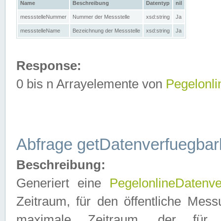
Name
Beschreibung
Datentyp
nil
messstelleNummer
Nummer der Messstelle
xsd:string
Ja
messstelleName
Bezeichnung der Messstelle
xsd:string
Ja
Response:
0 bis n Arrayelemente von
Pegelonl
Abfrage getDatenverfuegbar
Beschreibung:
Generiert eine
PegelonlineDatenve
Zeitraum, für den öffentliche Mess
maximale Zeitraum, der fü