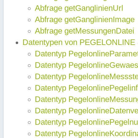
Abfrage getGanglinienUrl
Abfrage getGanglinienImage
Abfrage getMessungenDatei
Datentypen von PEGELONLINE
Datentyp PegelonlineParame
Datentyp PegelonlineGewaes
Datentyp PegelonlineMessste
Datentyp PegelonlinePegelin
Datentyp PegelonlineMessun
Datentyp PegelonlineDatenve
Datentyp PegelonlinePegelnu
Datentyp PegelonlineKoordin