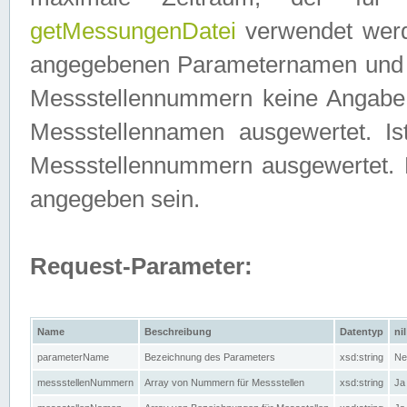
getMessungenDatei
verwendet werden
angegebenen Parameternamen und M
Messstellennummern keine Angabe g
Messstellennamen ausgewertet. I
Messstellennummern ausgewertet.
angegeben sein.
Request-Parameter:
Name
Beschreibung
Datentyp
nil
parameterName
Bezeichnung des Parameters
xsd:string
Ne
messstellenNummern
Array von Nummern für Messstellen
xsd:string
Ja