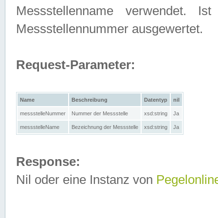
Messstellenname verwendet. Is
Messstellennummer ausgewertet.
Request-Parameter:
Name
Beschreibung
Datentyp
nil
messstelleNummer
Nummer der Messstelle
xsd:string
Ja
messstelleName
Bezeichnung der Messstelle
xsd:string
Ja
Response:
Nil oder eine Instanz von
Pegelonlin