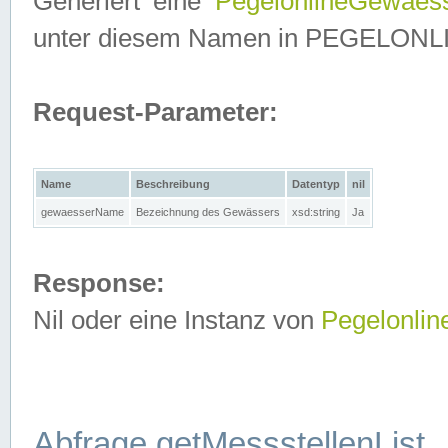
Generiert eine
PegelonlineGewaes
unter diesem Namen in PEGELONLINE
Request-Parameter:
Name
Beschreibung
Datentyp
nil
gewaesserName
Bezeichnung des Gewässers
xsd:string
Ja
Response:
Nil oder eine Instanz von
Pegelonli
Abfrage getMessstellenList