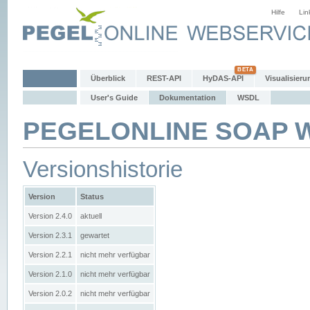
Hilfe
Lin
Überblick
REST-API
HyDAS-API
Visualisieru
User's Guide
Dokumentation
WSDL
PEGELONLINE SOAP We
Versionshistorie
Version
Status
Version 2.4.0
aktuell
Version 2.3.1
gewartet
Version 2.2.1
nicht mehr verfügbar
Version 2.1.0
nicht mehr verfügbar
Version 2.0.2
nicht mehr verfügbar