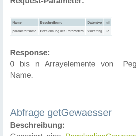
Request-Parameter:
Name
Beschreibung
Datentyp
nil
parameterName
Bezeichnung des Parameters
xsd:string
Ja
Response:
0 bis n Arrayelemente von _Pege
Name.
Abfrage getGewaesser
Beschreibung: