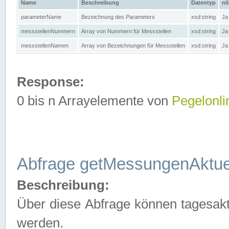
Name
Beschreibung
Datentyp
nil
parameterName
Bezeichnung des Parameters
xsd:string
Ja
messstellenNummern
Array von Nummern für Messstellen
xsd:string
Ja
messstellenNamen
Array von Bezeichnungen für Messstellen
xsd:string
Ja
Response:
0 bis n Arrayelemente von
Pegelonli
Abfrage getMessungenAktue
Beschreibung:
Über diese Abfrage können tagesakt
werden.