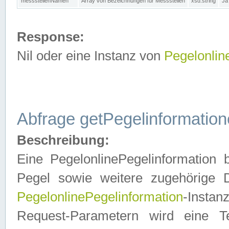
messstellenNamen
Array von Bezeichnungen für Messstellen
xsd:string
Ja
Response:
Nil oder eine Instanz von
Pegelonlin
Abfrage getPegelinformatio
Beschreibung:
Eine PegelonlinePegelinformation 
Pegel sowie weitere zugehörige D
PegelonlinePegelinformation
-Insta
Request-Parametern wird eine T