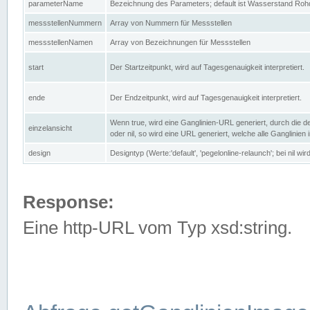
parameterName
Bezeichnung des Parameters; default ist Wasserstand Rohd
messstellenNummern
Array von Nummern für Messstellen
messstellenNamen
Array von Bezeichnungen für Messstellen
start
Der Startzeitpunkt, wird auf Tagesgenauigkeit interpretiert.
ende
Der Endzeitpunkt, wird auf Tagesgenauigkeit interpretiert.
Wenn true, wird eine Ganglinien-URL generiert, durch die d
einzelansicht
oder nil, so wird eine URL generiert, welche alle Ganglinien
design
Designtyp (Werte:'default', 'pegelonline-relaunch'; bei nil 
Response:
Eine http-URL vom Typ xsd:string.