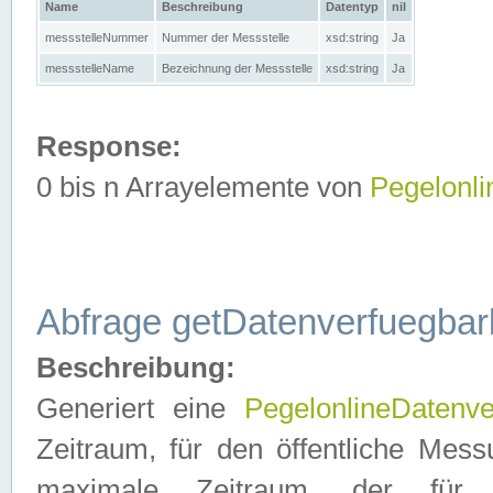
Name
Beschreibung
Datentyp
nil
messstelleNummer
Nummer der Messstelle
xsd:string
Ja
messstelleName
Bezeichnung der Messstelle
xsd:string
Ja
Response:
0 bis n Arrayelemente von
Pegelonl
Abfrage getDatenverfuegbar
Beschreibung:
Generiert eine
PegelonlineDatenve
Zeitraum, für den öffentliche Mess
maximale Zeitraum, der fü