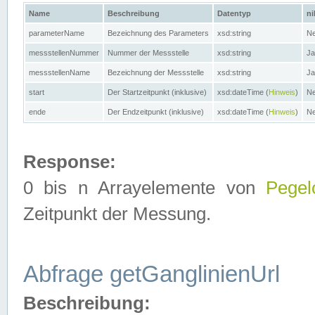
Name
Beschreibung
Datentyp
ni
parameterName
Bezeichnung des Parameters
xsd:string
Ne
messstellenNummer
Nummer der Messstelle
xsd:string
Ja
messstellenName
Bezeichnung der Messstelle
xsd:string
Ja
start
Der Startzeitpunkt (inklusive)
xsd:dateTime (
Hinweis
)
Ne
ende
Der Endzeitpunkt (inklusive)
xsd:dateTime (
Hinweis
)
Ne
Response:
0 bis n Arrayelemente von
Pegel
Zeitpunkt der Messung.
Abfrage getGanglinienUrl
Beschreibung: