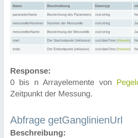
Name
Beschreibung
Datentyp
ni
parameterName
Bezeichnung des Parameters
xsd:string
Ne
messstellenNummer
Nummer der Messstelle
xsd:string
Ja
messstellenName
Bezeichnung der Messstelle
xsd:string
Ja
start
Der Startzeitpunkt (inklusive)
xsd:dateTime (
Hinweis
)
Ne
ende
Der Endzeitpunkt (inklusive)
xsd:dateTime (
Hinweis
)
Ne
Response:
0 bis n Arrayelemente von
Pegel
Zeitpunkt der Messung.
Abfrage getGanglinienUrl
Beschreibung: