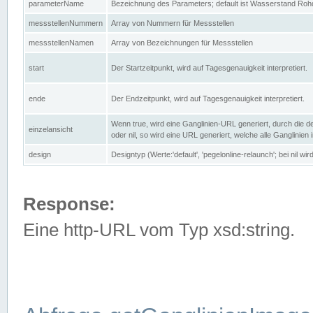
parameterName
Bezeichnung des Parameters; default ist Wasserstand Rohd
messstellenNummern
Array von Nummern für Messstellen
messstellenNamen
Array von Bezeichnungen für Messstellen
start
Der Startzeitpunkt, wird auf Tagesgenauigkeit interpretiert.
ende
Der Endzeitpunkt, wird auf Tagesgenauigkeit interpretiert.
Wenn true, wird eine Ganglinien-URL generiert, durch die d
einzelansicht
oder nil, so wird eine URL generiert, welche alle Ganglinien
design
Designtyp (Werte:'default', 'pegelonline-relaunch'; bei nil 
Response:
Eine http-URL vom Typ xsd:string.