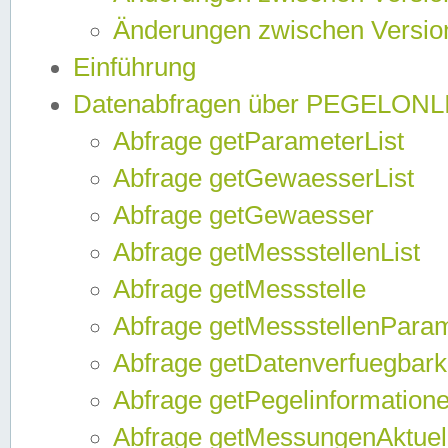
Änderungen zwischen Version
Einführung
Datenabfragen über PEGELONL
Abfrage getParameterList
Abfrage getGewaesserList
Abfrage getGewaesser
Abfrage getMessstellenList
Abfrage getMessstelle
Abfrage getMessstellenPara
Abfrage getDatenverfuegbark
Abfrage getPegelinformation
Abfrage getMessungenAktuel