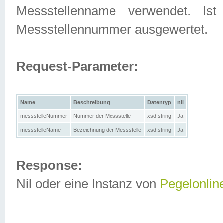
Messstellenname verwendet. Is
Messstellennummer ausgewertet.
Request-Parameter:
Name
Beschreibung
Datentyp
nil
messstelleNummer
Nummer der Messstelle
xsd:string
Ja
messstelleName
Bezeichnung der Messstelle
xsd:string
Ja
Response:
Nil oder eine Instanz von
Pegelonlin