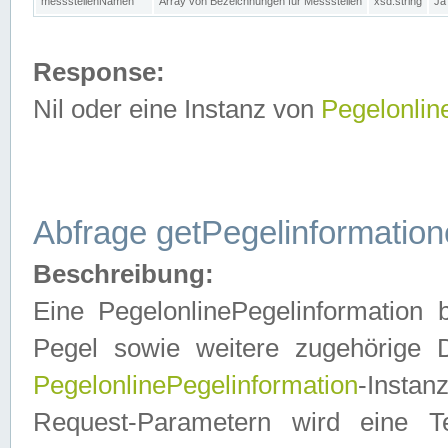
messstellenNamen
Array von Bezeichnungen für Messstellen
xsd:string
Ja
Response:
Nil oder eine Instanz von
Pegelonlin
Abfrage getPegelinformatio
Beschreibung:
Eine PegelonlinePegelinformation 
Pegel sowie weitere zugehörige D
PegelonlinePegelinformation
-Insta
Request-Parametern wird eine T