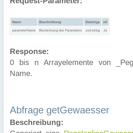
Request-Parameter:
Name
Beschreibung
Datentyp
nil
parameterName
Bezeichnung des Parameters
xsd:string
Ja
Response:
0 bis n Arrayelemente von _Pege
Name.
Abfrage getGewaesser
Beschreibung: