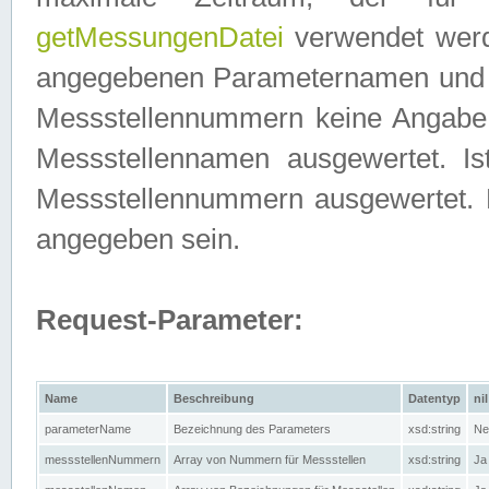
getMessungenDatei
verwendet werden
angegebenen Parameternamen und M
Messstellennummern keine Angabe g
Messstellennamen ausgewertet. I
Messstellennummern ausgewertet.
angegeben sein.
Request-Parameter:
Name
Beschreibung
Datentyp
nil
parameterName
Bezeichnung des Parameters
xsd:string
Ne
messstellenNummern
Array von Nummern für Messstellen
xsd:string
Ja