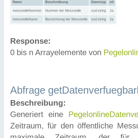
Name
Beschreibung
Datentyp
nil
messstelleNummer
Nummer der Messstelle
xsd:string
Ja
messstelleName
Bezeichnung der Messstelle
xsd:string
Ja
Response:
0 bis n Arrayelemente von
Pegelonl
Abfrage getDatenverfuegbar
Beschreibung:
Generiert eine
PegelonlineDatenve
Zeitraum, für den öffentliche Mess
maximale Zeitraum, der fü