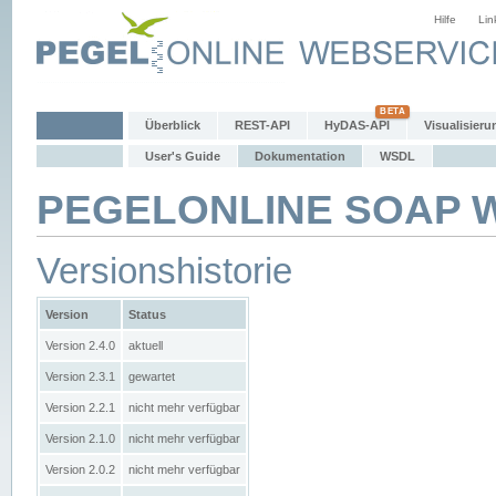
Hilfe
Lin
Überblick
REST-API
HyDAS-API
Visualisieru
User's Guide
Dokumentation
WSDL
PEGELONLINE SOAP We
Versionshistorie
Version
Status
Version 2.4.0
aktuell
Version 2.3.1
gewartet
Version 2.2.1
nicht mehr verfügbar
Version 2.1.0
nicht mehr verfügbar
Version 2.0.2
nicht mehr verfügbar