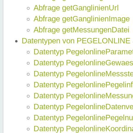
Abfrage getGanglinienUrl
Abfrage getGanglinienImage
Abfrage getMessungenDatei
Datentypen von PEGELONLINE
Datentyp PegelonlineParame
Datentyp PegelonlineGewaes
Datentyp PegelonlineMessste
Datentyp PegelonlinePegelin
Datentyp PegelonlineMessun
Datentyp PegelonlineDatenve
Datentyp PegelonlinePegelnu
Datentyp PegelonlineKoordin