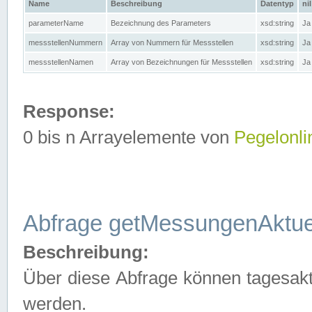
Name
Beschreibung
Datentyp
nil
parameterName
Bezeichnung des Parameters
xsd:string
Ja
messstellenNummern
Array von Nummern für Messstellen
xsd:string
Ja
messstellenNamen
Array von Bezeichnungen für Messstellen
xsd:string
Ja
Response:
0 bis n Arrayelemente von
Pegelonli
Abfrage getMessungenAktue
Beschreibung:
Über diese Abfrage können tagesakt
werden.