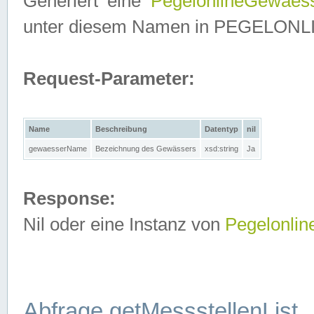
Generiert eine
PegelonlineGewaes
unter diesem Namen in PEGELONLINE
Request-Parameter:
Name
Beschreibung
Datentyp
nil
gewaesserName
Bezeichnung des Gewässers
xsd:string
Ja
Response:
Nil oder eine Instanz von
Pegelonli
Abfrage getMessstellenList