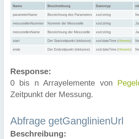
Name
Beschreibung
Datentyp
ni
parameterName
Bezeichnung des Parameters
xsd:string
Ne
messstellenNummer
Nummer der Messstelle
xsd:string
Ja
messstellenName
Bezeichnung der Messstelle
xsd:string
Ja
start
Der Startzeitpunkt (inklusive)
xsd:dateTime (
Hinweis
)
Ne
ende
Der Endzeitpunkt (inklusive)
xsd:dateTime (
Hinweis
)
Ne
Response:
0 bis n Arrayelemente von
Pegel
Zeitpunkt der Messung.
Abfrage getGanglinienUrl
Beschreibung: