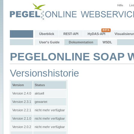
Hilfe
Lin
Überblick
REST-API
HyDAS-API
Visualisieru
User's Guide
Dokumentation
WSDL
PEGELONLINE SOAP We
Versionshistorie
Version
Status
Version 2.4.0
aktuell
Version 2.3.1
gewartet
Version 2.2.1
nicht mehr verfügbar
Version 2.1.0
nicht mehr verfügbar
Version 2.0.2
nicht mehr verfügbar