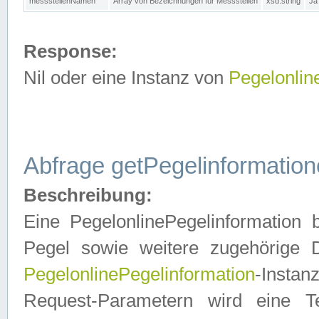
messstellenNamen
Array von Bezeichnungen für Messstellen
xsd:string
Ja
Response:
Nil oder eine Instanz von
Pegelonlin
Abfrage getPegelinformatio
Beschreibung:
Eine PegelonlinePegelinformation 
Pegel sowie weitere zugehörige D
PegelonlinePegelinformation
-Insta
Request-Parametern wird eine T