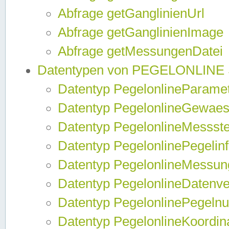
Abfrage getGanglinienUrl
Abfrage getGanglinienImage
Abfrage getMessungenDatei
Datentypen von PEGELONLINE
Datentyp PegelonlineParame
Datentyp PegelonlineGewaes
Datentyp PegelonlineMessste
Datentyp PegelonlinePegelin
Datentyp PegelonlineMessun
Datentyp PegelonlineDatenve
Datentyp PegelonlinePegelnu
Datentyp PegelonlineKoordin