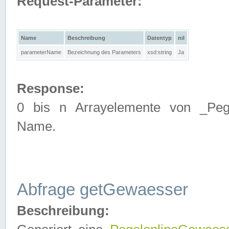
Request-Parameter:
Name
Beschreibung
Datentyp
nil
parameterName
Bezeichnung des Parameters
xsd:string
Ja
Response:
0 bis n Arrayelemente von _Pege
Name.
Abfrage getGewaesser
Beschreibung: