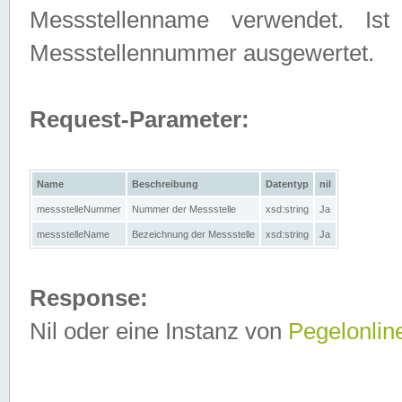
Messstellenname verwendet. Is
Messstellennummer ausgewertet.
Request-Parameter:
Name
Beschreibung
Datentyp
nil
messstelleNummer
Nummer der Messstelle
xsd:string
Ja
messstelleName
Bezeichnung der Messstelle
xsd:string
Ja
Response:
Nil oder eine Instanz von
Pegelonlin