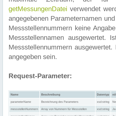
getMessungenDatei
verwendet werden
angegebenen Parameternamen und M
Messstellennummern keine Angabe g
Messstellennamen ausgewertet. I
Messstellennummern ausgewertet.
angegeben sein.
Request-Parameter:
Name
Beschreibung
Datentyp
nil
parameterName
Bezeichnung des Parameters
xsd:string
Ne
messstellenNummern
Array von Nummern für Messstellen
xsd:string
Ja