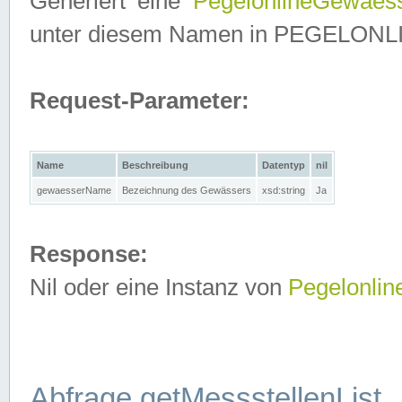
Generiert eine
PegelonlineGewaes
unter diesem Namen in PEGELONLINE
Request-Parameter:
Name
Beschreibung
Datentyp
nil
gewaesserName
Bezeichnung des Gewässers
xsd:string
Ja
Response:
Nil oder eine Instanz von
Pegelonli
Abfrage getMessstellenList