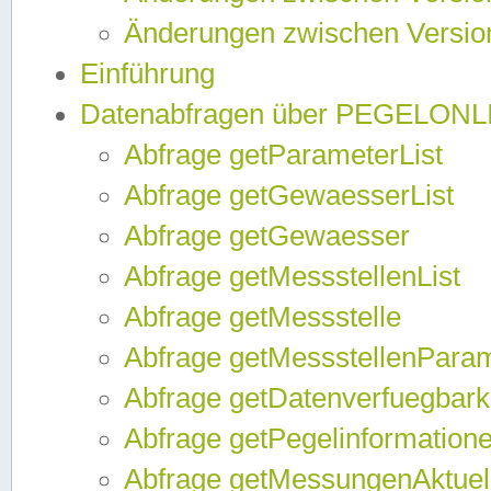
Änderungen zwischen Version
Einführung
Datenabfragen über PEGELONL
Abfrage getParameterList
Abfrage getGewaesserList
Abfrage getGewaesser
Abfrage getMessstellenList
Abfrage getMessstelle
Abfrage getMessstellenPara
Abfrage getDatenverfuegbark
Abfrage getPegelinformation
Abfrage getMessungenAktuel