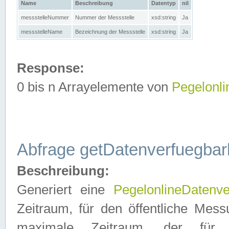
Name
Beschreibung
Datentyp
nil
messstelleNummer
Nummer der Messstelle
xsd:string
Ja
messstelleName
Bezeichnung der Messstelle
xsd:string
Ja
Response:
0 bis n Arrayelemente von
Pegelonl
Abfrage getDatenverfuegbar
Beschreibung:
Generiert eine
PegelonlineDatenve
Zeitraum, für den öffentliche Mess
maximale Zeitraum, der fü