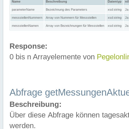
Name
Beschreibung
Datentyp
nil
parameterName
Bezeichnung des Parameters
xsd:string
Ja
messstellenNummern
Array von Nummern für Messstellen
xsd:string
Ja
messstellenNamen
Array von Bezeichnungen für Messstellen
xsd:string
Ja
Response:
0 bis n Arrayelemente von
Pegelonli
Abfrage getMessungenAktue
Beschreibung:
Über diese Abfrage können tagesakt
werden.