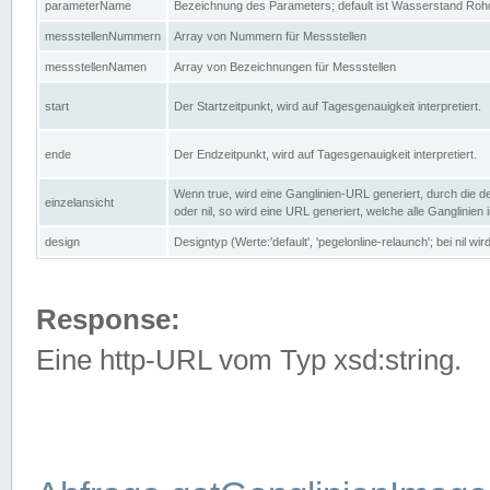
parameterName
Bezeichnung des Parameters; default ist Wasserstand Rohd
messstellenNummern
Array von Nummern für Messstellen
messstellenNamen
Array von Bezeichnungen für Messstellen
start
Der Startzeitpunkt, wird auf Tagesgenauigkeit interpretiert.
ende
Der Endzeitpunkt, wird auf Tagesgenauigkeit interpretiert.
Wenn true, wird eine Ganglinien-URL generiert, durch die d
einzelansicht
oder nil, so wird eine URL generiert, welche alle Ganglinien
design
Designtyp (Werte:'default', 'pegelonline-relaunch'; bei nil 
Response:
Eine http-URL vom Typ xsd:string.