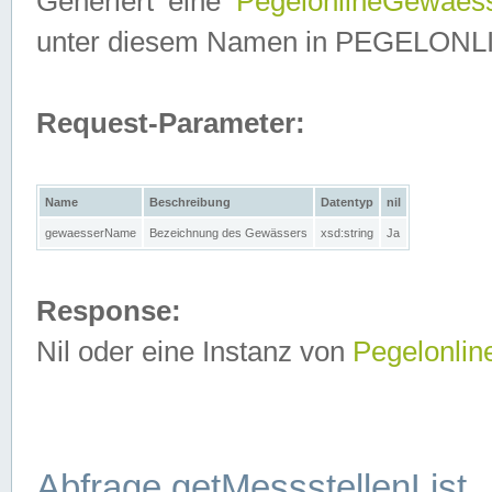
Generiert eine
PegelonlineGewaes
unter diesem Namen in PEGELONLINE
Request-Parameter:
Name
Beschreibung
Datentyp
nil
gewaesserName
Bezeichnung des Gewässers
xsd:string
Ja
Response:
Nil oder eine Instanz von
Pegelonli
Abfrage getMessstellenList