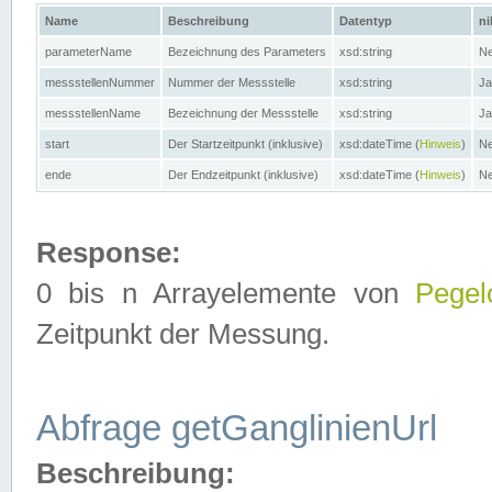
Name
Beschreibung
Datentyp
ni
parameterName
Bezeichnung des Parameters
xsd:string
Ne
messstellenNummer
Nummer der Messstelle
xsd:string
Ja
messstellenName
Bezeichnung der Messstelle
xsd:string
Ja
start
Der Startzeitpunkt (inklusive)
xsd:dateTime (
Hinweis
)
Ne
ende
Der Endzeitpunkt (inklusive)
xsd:dateTime (
Hinweis
)
Ne
Response:
0 bis n Arrayelemente von
Pegel
Zeitpunkt der Messung.
Abfrage getGanglinienUrl
Beschreibung: