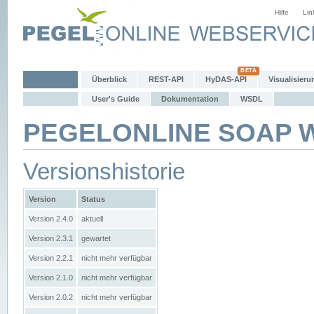
Hilfe
Lin
Überblick
REST-API
HyDAS-API
Visualisieru
User's Guide
Dokumentation
WSDL
PEGELONLINE SOAP We
Versionshistorie
Version
Status
Version 2.4.0
aktuell
Version 2.3.1
gewartet
Version 2.2.1
nicht mehr verfügbar
Version 2.1.0
nicht mehr verfügbar
Version 2.0.2
nicht mehr verfügbar