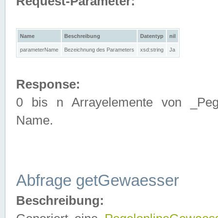
Request-Parameter:
Name
Beschreibung
Datentyp
nil
parameterName
Bezeichnung des Parameters
xsd:string
Ja
Response:
0 bis n Arrayelemente von _Pege
Name.
Abfrage getGewaesser
Beschreibung: