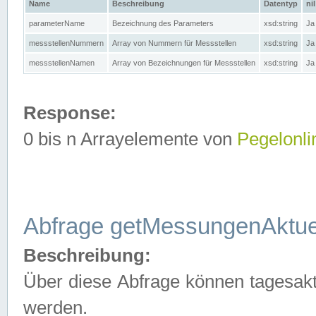
Name
Beschreibung
Datentyp
nil
parameterName
Bezeichnung des Parameters
xsd:string
Ja
messstellenNummern
Array von Nummern für Messstellen
xsd:string
Ja
messstellenNamen
Array von Bezeichnungen für Messstellen
xsd:string
Ja
Response:
0 bis n Arrayelemente von
Pegelonli
Abfrage getMessungenAktue
Beschreibung:
Über diese Abfrage können tagesakt
werden.