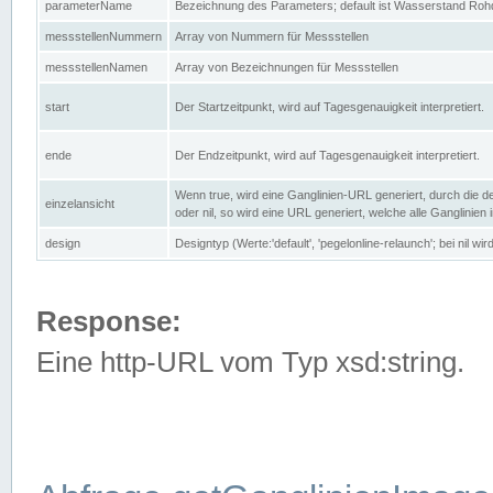
parameterName
Bezeichnung des Parameters; default ist Wasserstand Rohd
messstellenNummern
Array von Nummern für Messstellen
messstellenNamen
Array von Bezeichnungen für Messstellen
start
Der Startzeitpunkt, wird auf Tagesgenauigkeit interpretiert.
ende
Der Endzeitpunkt, wird auf Tagesgenauigkeit interpretiert.
Wenn true, wird eine Ganglinien-URL generiert, durch die d
einzelansicht
oder nil, so wird eine URL generiert, welche alle Ganglinien
design
Designtyp (Werte:'default', 'pegelonline-relaunch'; bei nil 
Response:
Eine http-URL vom Typ xsd:string.