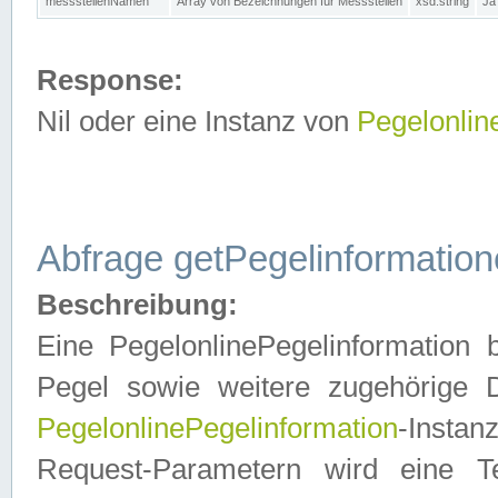
messstellenNamen
Array von Bezeichnungen für Messstellen
xsd:string
Ja
Response:
Nil oder eine Instanz von
Pegelonlin
Abfrage getPegelinformatio
Beschreibung:
Eine PegelonlinePegelinformation 
Pegel sowie weitere zugehörige D
PegelonlinePegelinformation
-Insta
Request-Parametern wird eine T