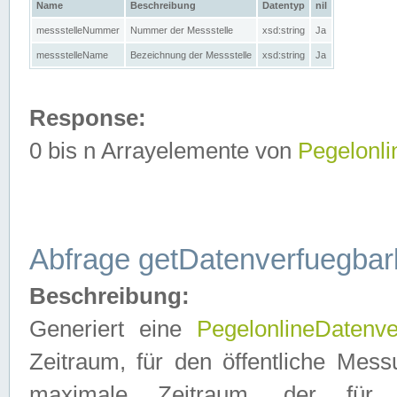
Name
Beschreibung
Datentyp
nil
messstelleNummer
Nummer der Messstelle
xsd:string
Ja
messstelleName
Bezeichnung der Messstelle
xsd:string
Ja
Response:
0 bis n Arrayelemente von
Pegelonl
Abfrage getDatenverfuegbar
Beschreibung:
Generiert eine
PegelonlineDatenve
Zeitraum, für den öffentliche Mess
maximale Zeitraum, der fü