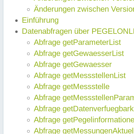
Änderungen zwischen Version
Einführung
Datenabfragen über PEGELONL
Abfrage getParameterList
Abfrage getGewaesserList
Abfrage getGewaesser
Abfrage getMessstellenList
Abfrage getMessstelle
Abfrage getMessstellenPara
Abfrage getDatenverfuegbark
Abfrage getPegelinformation
Abfrage getMessungenAktuel