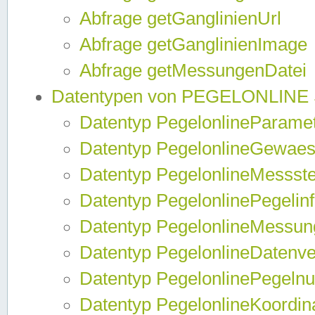
Abfrage getGanglinienUrl
Abfrage getGanglinienImage
Abfrage getMessungenDatei
Datentypen von PEGELONLINE
Datentyp PegelonlineParame
Datentyp PegelonlineGewaes
Datentyp PegelonlineMessste
Datentyp PegelonlinePegelin
Datentyp PegelonlineMessun
Datentyp PegelonlineDatenve
Datentyp PegelonlinePegelnu
Datentyp PegelonlineKoordin