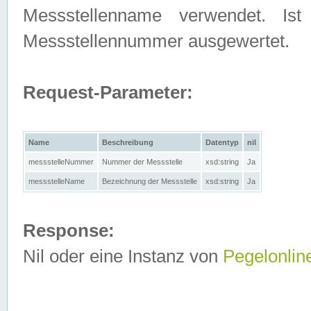
Messstellenname verwendet. Is
Messstellennummer ausgewertet.
Request-Parameter:
Name
Beschreibung
Datentyp
nil
messstelleNummer
Nummer der Messstelle
xsd:string
Ja
messstelleName
Bezeichnung der Messstelle
xsd:string
Ja
Response:
Nil oder eine Instanz von
Pegelonlin