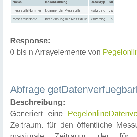
Name
Beschreibung
Datentyp
nil
messstelleNummer
Nummer der Messstelle
xsd:string
Ja
messstelleName
Bezeichnung der Messstelle
xsd:string
Ja
Response:
0 bis n Arrayelemente von
Pegelonl
Abfrage getDatenverfuegbar
Beschreibung:
Generiert eine
PegelonlineDatenve
Zeitraum, für den öffentliche Mess
maximale Zeitraum, der fü