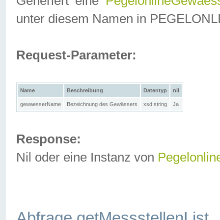
Generiert eine
PegelonlineGewaes
unter diesem Namen in PEGELONLINE
Request-Parameter:
Name
Beschreibung
Datentyp
nil
gewaesserName
Bezeichnung des Gewässers
xsd:string
Ja
Response:
Nil oder eine Instanz von
Pegelonli
Abfrage getMessstellenList