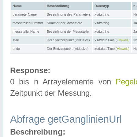
Name
Beschreibung
Datentyp
ni
parameterName
Bezeichnung des Parameters
xsd:string
Ne
messstellenNummer
Nummer der Messstelle
xsd:string
Ja
messstellenName
Bezeichnung der Messstelle
xsd:string
Ja
start
Der Startzeitpunkt (inklusive)
xsd:dateTime (
Hinweis
)
Ne
ende
Der Endzeitpunkt (inklusive)
xsd:dateTime (
Hinweis
)
Ne
Response:
0 bis n Arrayelemente von
Pegel
Zeitpunkt der Messung.
Abfrage getGanglinienUrl
Beschreibung: