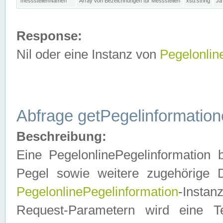
messstellenNamen
Array von Bezeichnungen für Messstellen
xsd:string
Ja
Response:
Nil oder eine Instanz von
Pegelonlin
Abfrage getPegelinformatio
Beschreibung:
Eine PegelonlinePegelinformation 
Pegel sowie weitere zugehörige D
PegelonlinePegelinformation
-Insta
Request-Parametern wird eine T