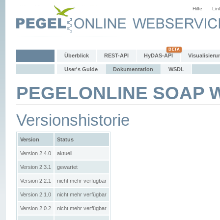
Hilfe
Lin
Überblick
REST-API
HyDAS-API
Visualisieru
User's Guide
Dokumentation
WSDL
PEGELONLINE SOAP We
Versionshistorie
Version
Status
Version 2.4.0
aktuell
Version 2.3.1
gewartet
Version 2.2.1
nicht mehr verfügbar
Version 2.1.0
nicht mehr verfügbar
Version 2.0.2
nicht mehr verfügbar