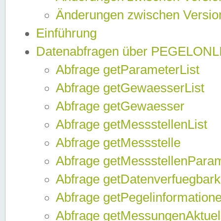
Änderungen zwischen Version
Einführung
Datenabfragen über PEGELONL
Abfrage getParameterList
Abfrage getGewaesserList
Abfrage getGewaesser
Abfrage getMessstellenList
Abfrage getMessstelle
Abfrage getMessstellenPara
Abfrage getDatenverfuegbark
Abfrage getPegelinformation
Abfrage getMessungenAktuel