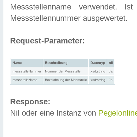
Messstellenname verwendet. Is
Messstellennummer ausgewertet.
Request-Parameter:
Name
Beschreibung
Datentyp
nil
messstelleNummer
Nummer der Messstelle
xsd:string
Ja
messstelleName
Bezeichnung der Messstelle
xsd:string
Ja
Response:
Nil oder eine Instanz von
Pegelonlin