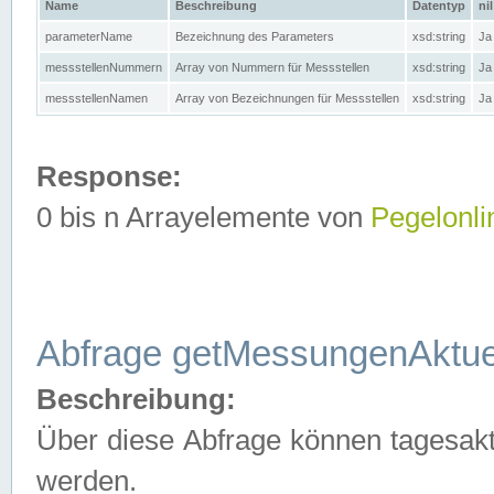
Name
Beschreibung
Datentyp
nil
parameterName
Bezeichnung des Parameters
xsd:string
Ja
messstellenNummern
Array von Nummern für Messstellen
xsd:string
Ja
messstellenNamen
Array von Bezeichnungen für Messstellen
xsd:string
Ja
Response:
0 bis n Arrayelemente von
Pegelonli
Abfrage getMessungenAktue
Beschreibung:
Über diese Abfrage können tagesakt
werden.