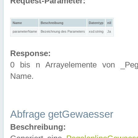
Request-Parameter:
Name
Beschreibung
Datentyp
nil
parameterName
Bezeichnung des Parameters
xsd:string
Ja
Response:
0 bis n Arrayelemente von _Pege
Name.
Abfrage getGewaesser
Beschreibung: