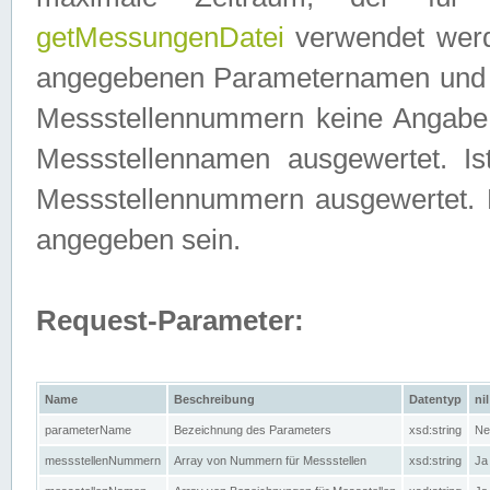
getMessungenDatei
verwendet werden
angegebenen Parameternamen und M
Messstellennummern keine Angabe g
Messstellennamen ausgewertet. I
Messstellennummern ausgewertet.
angegeben sein.
Request-Parameter:
Name
Beschreibung
Datentyp
nil
parameterName
Bezeichnung des Parameters
xsd:string
Ne
messstellenNummern
Array von Nummern für Messstellen
xsd:string
Ja