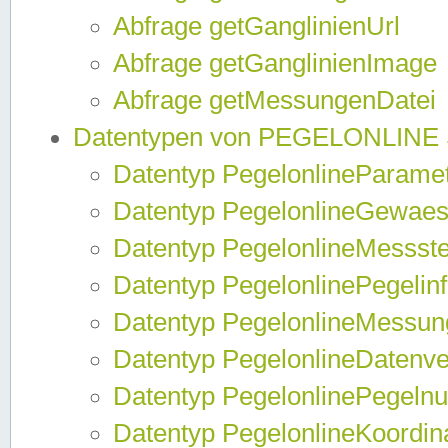
Abfrage getGanglinienUrl
Abfrage getGanglinienImage
Abfrage getMessungenDatei
Datentypen von PEGELONLINE
Datentyp PegelonlineParame
Datentyp PegelonlineGewaes
Datentyp PegelonlineMessste
Datentyp PegelonlinePegelin
Datentyp PegelonlineMessun
Datentyp PegelonlineDatenve
Datentyp PegelonlinePegelnu
Datentyp PegelonlineKoordin