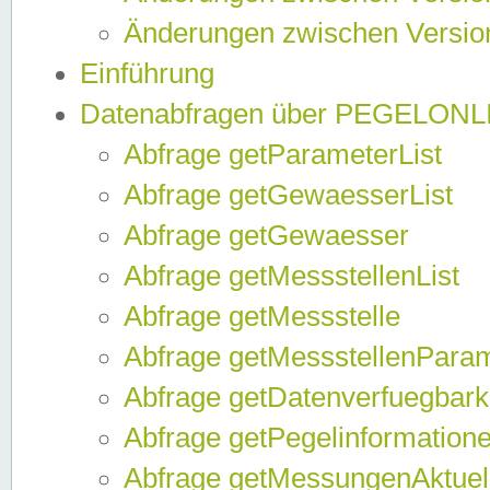
Änderungen zwischen Version
Einführung
Datenabfragen über PEGELONL
Abfrage getParameterList
Abfrage getGewaesserList
Abfrage getGewaesser
Abfrage getMessstellenList
Abfrage getMessstelle
Abfrage getMessstellenPara
Abfrage getDatenverfuegbark
Abfrage getPegelinformation
Abfrage getMessungenAktuel