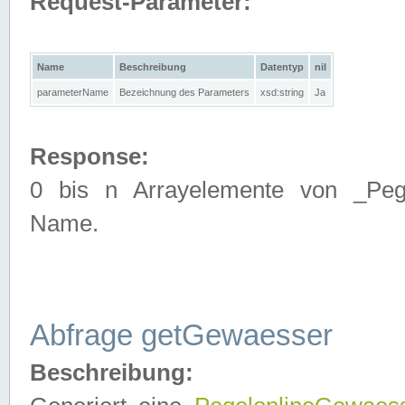
Request-Parameter:
Name
Beschreibung
Datentyp
nil
parameterName
Bezeichnung des Parameters
xsd:string
Ja
Response:
0 bis n Arrayelemente von _Pege
Name.
Abfrage getGewaesser
Beschreibung: