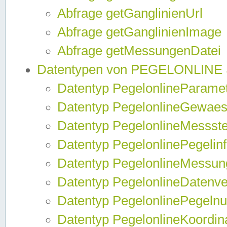
Abfrage getGanglinienUrl
Abfrage getGanglinienImage
Abfrage getMessungenDatei
Datentypen von PEGELONLINE
Datentyp PegelonlineParame
Datentyp PegelonlineGewaes
Datentyp PegelonlineMessste
Datentyp PegelonlinePegelin
Datentyp PegelonlineMessun
Datentyp PegelonlineDatenve
Datentyp PegelonlinePegelnu
Datentyp PegelonlineKoordin