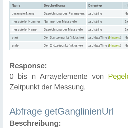
Name
Beschreibung
Datentyp
ni
parameterName
Bezeichnung des Parameters
xsd:string
Ne
messstellenNummer
Nummer der Messstelle
xsd:string
Ja
messstellenName
Bezeichnung der Messstelle
xsd:string
Ja
start
Der Startzeitpunkt (inklusive)
xsd:dateTime (
Hinweis
)
Ne
ende
Der Endzeitpunkt (inklusive)
xsd:dateTime (
Hinweis
)
Ne
Response:
0 bis n Arrayelemente von
Pegel
Zeitpunkt der Messung.
Abfrage getGanglinienUrl
Beschreibung: