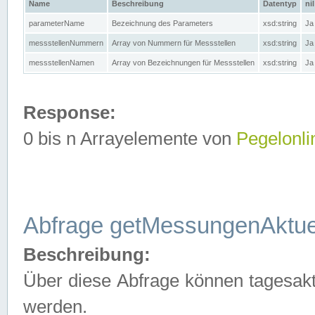
Name
Beschreibung
Datentyp
nil
parameterName
Bezeichnung des Parameters
xsd:string
Ja
messstellenNummern
Array von Nummern für Messstellen
xsd:string
Ja
messstellenNamen
Array von Bezeichnungen für Messstellen
xsd:string
Ja
Response:
0 bis n Arrayelemente von
Pegelonli
Abfrage getMessungenAktue
Beschreibung:
Über diese Abfrage können tagesakt
werden.