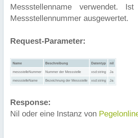
Messstellenname verwendet. Is
Messstellennummer ausgewertet.
Request-Parameter:
Name
Beschreibung
Datentyp
nil
messstelleNummer
Nummer der Messstelle
xsd:string
Ja
messstelleName
Bezeichnung der Messstelle
xsd:string
Ja
Response:
Nil oder eine Instanz von
Pegelonlin