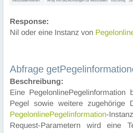
messstellenNamen
Array von Bezeichnungen für Messstellen
xsd:string
Ja
Response:
Nil oder eine Instanz von
Pegelonlin
Abfrage getPegelinformatio
Beschreibung:
Eine PegelonlinePegelinformation 
Pegel sowie weitere zugehörige D
PegelonlinePegelinformation
-Insta
Request-Parametern wird eine T