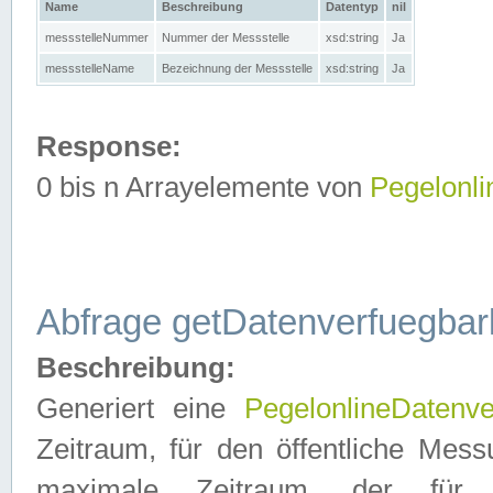
Name
Beschreibung
Datentyp
nil
messstelleNummer
Nummer der Messstelle
xsd:string
Ja
messstelleName
Bezeichnung der Messstelle
xsd:string
Ja
Response:
0 bis n Arrayelemente von
Pegelonl
Abfrage getDatenverfuegbar
Beschreibung:
Generiert eine
PegelonlineDatenve
Zeitraum, für den öffentliche Mess
maximale Zeitraum, der fü