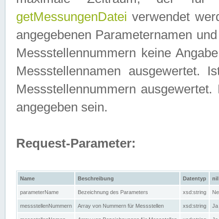
getMessungenDatei
verwendet werden
angegebenen Parameternamen und M
Messstellennummern keine Angabe g
Messstellennamen ausgewertet. I
Messstellennummern ausgewertet.
angegeben sein.
Request-Parameter:
Name
Beschreibung
Datentyp
nil
parameterName
Bezeichnung des Parameters
xsd:string
Ne
messstellenNummern
Array von Nummern für Messstellen
xsd:string
Ja