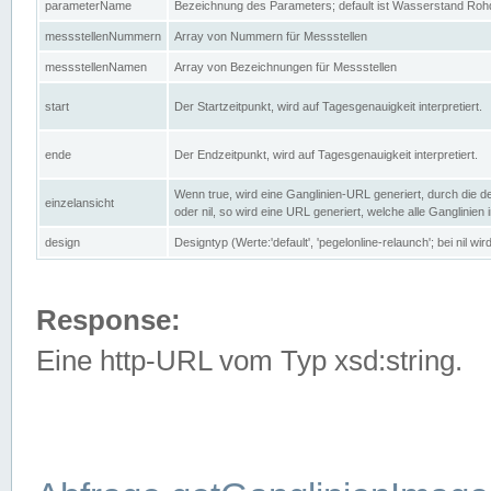
parameterName
Bezeichnung des Parameters; default ist Wasserstand Rohd
messstellenNummern
Array von Nummern für Messstellen
messstellenNamen
Array von Bezeichnungen für Messstellen
start
Der Startzeitpunkt, wird auf Tagesgenauigkeit interpretiert.
ende
Der Endzeitpunkt, wird auf Tagesgenauigkeit interpretiert.
Wenn true, wird eine Ganglinien-URL generiert, durch die d
einzelansicht
oder nil, so wird eine URL generiert, welche alle Ganglinien
design
Designtyp (Werte:'default', 'pegelonline-relaunch'; bei nil 
Response:
Eine http-URL vom Typ xsd:string.