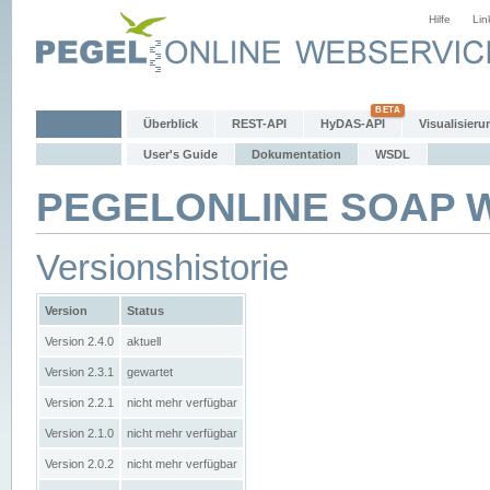
Hilfe
Lin
Überblick
REST-API
HyDAS-API
Visualisieru
User's Guide
Dokumentation
WSDL
PEGELONLINE SOAP We
Versionshistorie
Version
Status
Version 2.4.0
aktuell
Version 2.3.1
gewartet
Version 2.2.1
nicht mehr verfügbar
Version 2.1.0
nicht mehr verfügbar
Version 2.0.2
nicht mehr verfügbar