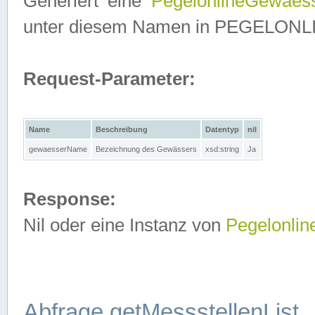
Generiert eine
PegelonlineGewaes
unter diesem Namen in PEGELONLINE
Request-Parameter:
Name
Beschreibung
Datentyp
nil
gewaesserName
Bezeichnung des Gewässers
xsd:string
Ja
Response:
Nil oder eine Instanz von
Pegelonli
Abfrage getMessstellenList