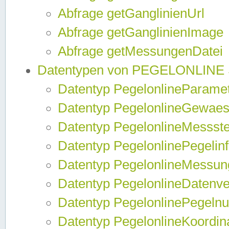
Abfrage getGanglinienUrl
Abfrage getGanglinienImage
Abfrage getMessungenDatei
Datentypen von PEGELONLINE
Datentyp PegelonlineParame
Datentyp PegelonlineGewaes
Datentyp PegelonlineMessste
Datentyp PegelonlinePegelin
Datentyp PegelonlineMessun
Datentyp PegelonlineDatenve
Datentyp PegelonlinePegelnu
Datentyp PegelonlineKoordin