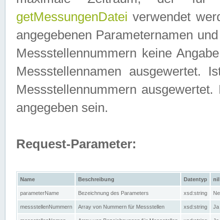
getMessungenDatei
verwendet werden
angegebenen Parameternamen und M
Messstellennummern keine Angabe g
Messstellennamen ausgewertet. I
Messstellennummern ausgewertet.
angegeben sein.
Request-Parameter:
Name
Beschreibung
Datentyp
nil
parameterName
Bezeichnung des Parameters
xsd:string
Ne
messstellenNummern
Array von Nummern für Messstellen
xsd:string
Ja