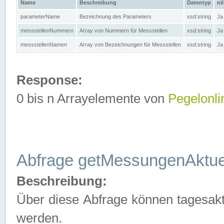
Name
Beschreibung
Datentyp
nil
parameterName
Bezeichnung des Parameters
xsd:string
Ja
messstellenNummern
Array von Nummern für Messstellen
xsd:string
Ja
messstellenNamen
Array von Bezeichnungen für Messstellen
xsd:string
Ja
Response:
0 bis n Arrayelemente von
Pegelonli
Abfrage getMessungenAktue
Beschreibung:
Über diese Abfrage können tagesakt
werden.