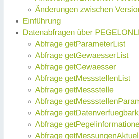
Änderungen zwischen Version
Einführung
Datenabfragen über PEGELONL
Abfrage getParameterList
Abfrage getGewaesserList
Abfrage getGewaesser
Abfrage getMessstellenList
Abfrage getMessstelle
Abfrage getMessstellenPara
Abfrage getDatenverfuegbark
Abfrage getPegelinformation
Abfrage getMessungenAktuel