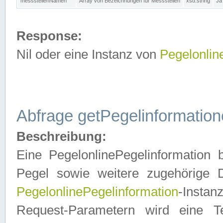
messstellenNamen
Array von Bezeichnungen für Messstellen
xsd:string
Ja
Response:
Nil oder eine Instanz von
Pegelonlin
Abfrage getPegelinformatio
Beschreibung:
Eine PegelonlinePegelinformation 
Pegel sowie weitere zugehörige D
PegelonlinePegelinformation
-Insta
Request-Parametern wird eine T