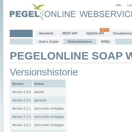
Hilfe
Lin
Überblick
REST-API
HyDAS-API
Visualisieru
User's Guide
Dokumentation
WSDL
PEGELONLINE SOAP We
Versionshistorie
Version
Status
Version 2.4.0
aktuell
Version 2.3.1
gewartet
Version 2.2.1
nicht mehr verfügbar
Version 2.1.0
nicht mehr verfügbar
Version 2.0.2
nicht mehr verfügbar