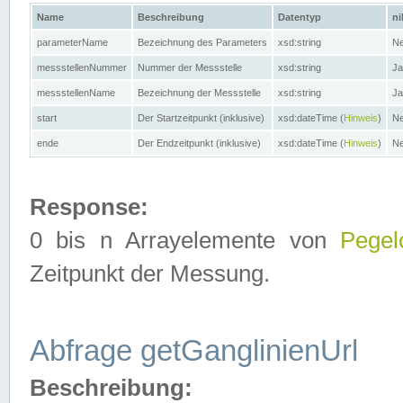
Name
Beschreibung
Datentyp
ni
parameterName
Bezeichnung des Parameters
xsd:string
Ne
messstellenNummer
Nummer der Messstelle
xsd:string
Ja
messstellenName
Bezeichnung der Messstelle
xsd:string
Ja
start
Der Startzeitpunkt (inklusive)
xsd:dateTime (
Hinweis
)
Ne
ende
Der Endzeitpunkt (inklusive)
xsd:dateTime (
Hinweis
)
Ne
Response:
0 bis n Arrayelemente von
Pegel
Zeitpunkt der Messung.
Abfrage getGanglinienUrl
Beschreibung: