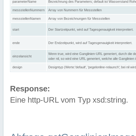
parameterName
Bezeichnung des Parameters; default ist Wasserstand Rohd
messstellenNummern
Array von Nummern für Messstellen
messstellenNamen
Array von Bezeichnungen für Messstellen
start
Der Startzeitpunkt, wird auf Tagesgenauigkeit interpretiert.
ende
Der Endzeitpunkt, wird auf Tagesgenauigkeit interpretiert.
Wenn true, wird eine Ganglinien-URL generiert, durch die d
einzelansicht
oder nil, so wird eine URL generiert, welche alle Ganglinien
design
Designtyp (Werte:'default', 'pegelonline-relaunch'; bei nil 
Response:
Eine http-URL vom Typ xsd:string.