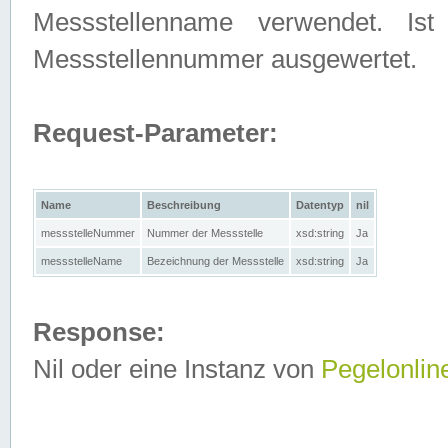
Messstellenname verwendet. Is
Messstellennummer ausgewertet.
Request-Parameter:
Name
Beschreibung
Datentyp
nil
messstelleNummer
Nummer der Messstelle
xsd:string
Ja
messstelleName
Bezeichnung der Messstelle
xsd:string
Ja
Response:
Nil oder eine Instanz von
Pegelonlin