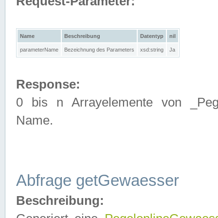
Request-Parameter:
Name
Beschreibung
Datentyp
nil
parameterName
Bezeichnung des Parameters
xsd:string
Ja
Response:
0 bis n Arrayelemente von _Pege
Name.
Abfrage getGewaesser
Beschreibung: