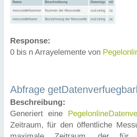
Name
Beschreibung
Datentyp
nil
messstelleNummer
Nummer der Messstelle
xsd:string
Ja
messstelleName
Bezeichnung der Messstelle
xsd:string
Ja
Response:
0 bis n Arrayelemente von
Pegelonl
Abfrage getDatenverfuegbar
Beschreibung:
Generiert eine
PegelonlineDatenve
Zeitraum, für den öffentliche Mess
maximale Zeitraum, der fü