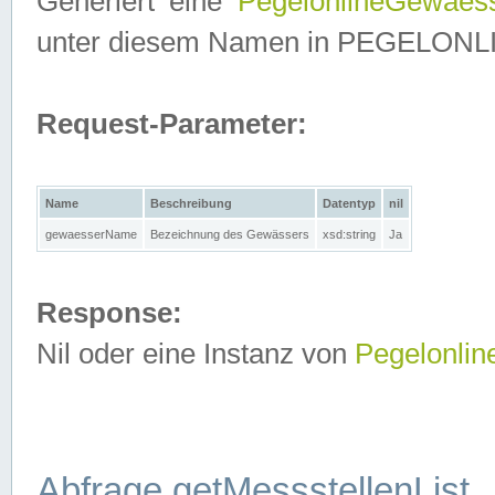
Generiert eine
PegelonlineGewaes
unter diesem Namen in PEGELONLINE
Request-Parameter:
Name
Beschreibung
Datentyp
nil
gewaesserName
Bezeichnung des Gewässers
xsd:string
Ja
Response:
Nil oder eine Instanz von
Pegelonli
Abfrage getMessstellenList