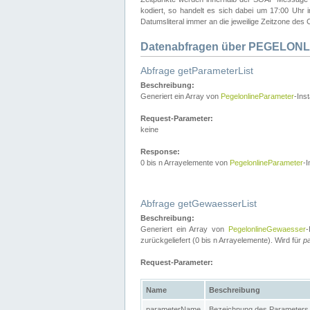
kodiert, so handelt es sich dabei um 17:00 Uhr
Datumsliteral immer an die jeweilige Zeitzone des C
Datenabfragen über PEGELONL
Abfrage getParameterList
Beschreibung:
Generiert ein Array von
PegelonlineParameter
-Ins
Request-Parameter:
keine
Response:
0 bis n Arrayelemente von
PegelonlineParameter
-I
Abfrage getGewaesserList
Beschreibung:
Generiert ein Array von
PegelonlineGewaesser
-
zurückgeliefert (0 bis n Arrayelemente). Wird für
p
Request-Parameter:
Name
Beschreibung
parameterName
Bezeichnung des Parameters