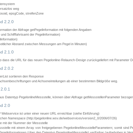
atensystem
ersatzlos weg
psoid, epsgCode, streifenZone
d 2.2.0
ormation der Abfrage getPegelinformation mit folgenden Angaben
nd Schifffahrtsamt der Pegelinformation)
information)
zeitlicher Abstand zwischen Messungen am Pegel in Minuten)
d 2.1.0
 dass die URL für das neuen Pegelonline-Relaunch-Design zurückgeliefert mit Parameter D
d 2.0.2
erList sortieren den Response
 Achsenbeschriftungen und Achseneinteilungen ab einer bestimmten Bildgröße weg.
2.0.1
aus Datentyp PegelonlineMessstelle, können über Abfrage getMessstellenParameter bezoge
d 2.0
bservice ist unter einer neuen URL erreichbar (siehe Einführung)
chen Namespace (http://pegelonline.wsv.de/webservices/version2_0/2006/07/26)
e mit der Nummer der Messstelle
stelle mit einem Array von freigegebenen PegelonlineMessstelleParametern; somit sind P
Pegelinformationen (über den Datentyp PegelonlineMessstelle) verfügbar (aufgehoben in Vers