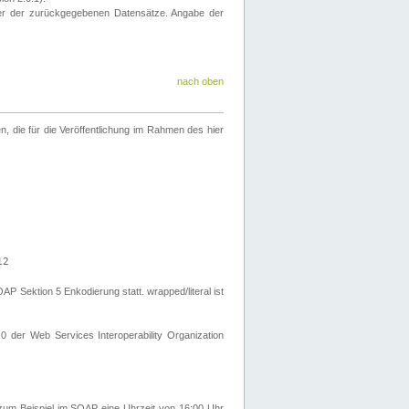
eter der zurückgegebenen Datensätze. Angabe der
nach oben
 die für die Veröffentlichung im Rahmen des hier
12
Sektion 5 Enkodierung statt. wrapped/literal ist
0 der Web Services Interoperability Organization
um Beispiel im SOAP eine Uhrzeit von 16:00 Uhr