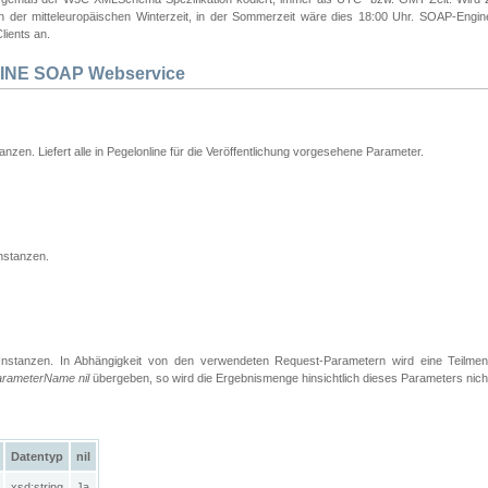
 in der mitteleuropäischen Winterzeit, in der Sommerzeit wäre dies 18:00 Uhr. SOAP-Eng
lients an.
INE SOAP Webservice
tanzen. Liefert alle in Pegelonline für die Veröffentlichung vorgesehene Parameter.
nstanzen.
Instanzen. In Abhängigkeit von den verwendeten Request-Parametern wird eine Teilme
arameterName nil
übergeben, so wird die Ergebnismenge hinsichtlich dieses Parameters nich
Datentyp
nil
xsd:string
Ja