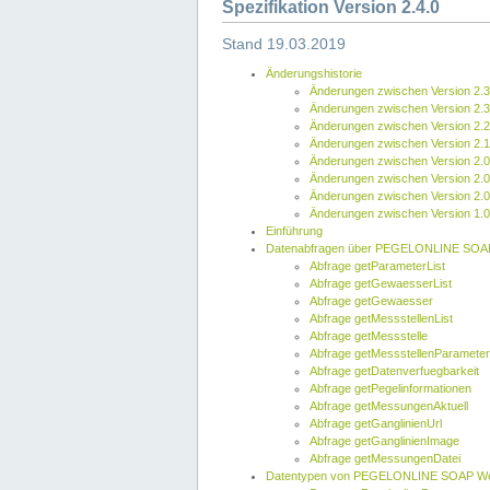
Spezifikation Version 2.4.0
Stand 19.03.2019
Änderungshistorie
Änderungen zwischen Version 2.3
Änderungen zwischen Version 2.3
Änderungen zwischen Version 2.2
Änderungen zwischen Version 2.1
Änderungen zwischen Version 2.0
Änderungen zwischen Version 2.0
Änderungen zwischen Version 2.0
Änderungen zwischen Version 1.0
Einführung
Datenabfragen über PEGELONLINE SOA
Abfrage getParameterList
Abfrage getGewaesserList
Abfrage getGewaesser
Abfrage getMessstellenList
Abfrage getMessstelle
Abfrage getMessstellenParameter
Abfrage getDatenverfuegbarkeit
Abfrage getPegelinformationen
Abfrage getMessungenAktuell
Abfrage getGanglinienUrl
Abfrage getGanglinienImage
Abfrage getMessungenDatei
Datentypen von PEGELONLINE SOAP We