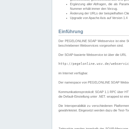
Ergänzung aller Abfragen, die als Para
Nummer erhält immer den Vorzug.
Änderung der URLs der beispielhaften Cli
Upgrade von Apache Axis auf Version 1.4
Einführung
Der PEGELONLINE SOAP Webservice ist eine SOAP-b
beschriebenen Webservices vorgesehen sind.
Der SOAP-basierte Webservice ist über die URL
http://pegelonline.wsv.de/webservic
im Internet verfügbar.
Der namespace von PEGELONLINE SOAP Webser
Kommunikationsprotokoll: SOAP 1.1 RPC über HTTP PO
die Default-Einstellung unter .NET. wrapped ist 
Die Interoperabilität zu verschiedenen Platform
gewährleistet. Eingesetzt werden dazu die Test-To
Zeitpunkte werden innerhalb der SOAP-Message 