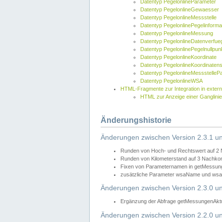
Datentyp PegelonlineParameter
Datentyp PegelonlineGewaesser
Datentyp PegelonlineMessstelle
Datentyp PegelonlinePegelinforma
Datentyp PegelonlineMessung
Datentyp PegelonlineDatenverfueg
Datentyp PegelonlinePegelnullpun
Datentyp PegelonlineKoordinate
Datentyp PegelonlineKoordinaten
Datentyp PegelonlineMessstelleP
Datentyp PegelonlineWSA
HTML-Fragmente zur Integration in exter
HTML zur Anzeige einer Ganglinie
Änderungshistorie
Änderungen zwischen Version 2.3.1 un
Runden von Hoch- und Rechtswert auf 2
Runden von Kilometerstand auf 3 Nachko
Fixen von Parameternamen in getMessunge
zusätzliche Parameter wsaName und wsaU
Änderungen zwischen Version 2.3.0 un
Ergänzung der Abfrage getMessungenAktue
Änderungen zwischen Version 2.2.0 un