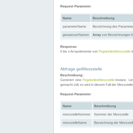
Request-Parameter:
Name
Beschreibung
parameterName
Bezeichnung des Paramete
gewaesserNamen
Array
von Bezeichnungen f
Response:
0 bis n Arrayelemente von
PegelonlineMessstelle
-
Abfrage getMessstelle
Beschreibung:
Generiert eine
PegelonlineMessstelle
-Instanz. Li
gemacht (nil) so wird in diesem Fall der Messste
Request-Parameter:
Name
Beschreibung
messstelleNummer
Nummer der Messstelle
messstelleName
Bezeichnung der Messstel