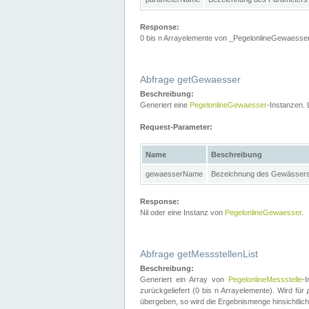
Response:
0 bis n Arrayelemente von _PegelonlineGewaesser
Abfrage getGewaesser
Beschreibung:
Generiert eine
PegelonlineGewaesser
-Instanzen. 
Request-Parameter:
Name
Beschreibung
gewaesserName
Bezeichnung des Gewässer
Response:
Nil oder eine Instanz von
PegelonlineGewaesser
.
Abfrage getMessstellenList
Beschreibung:
Generiert ein Array von
PegelonlineMessstelle
-
zurückgeliefert (0 bis n Arrayelemente). Wird für
übergeben, so wird die Ergebnismenge hinsichtlic