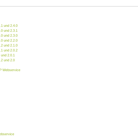
.1 und 2.4.0
.0 und 2.3.1
.0 und 2.3.0
.0 und 2.2.0
.2 und 2.1.0
.1 und 2.0.2
 und 2.0.1
.2 und 2.0
P Webservice
bservice