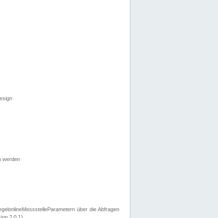
esign
n werden
egelonlineMessstelleParametern über die Abfragen
ion 2.0.1).