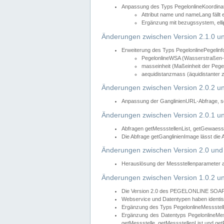
Anpassung des Typs PegelonlineKoordin
Attribut name und nameLang fällt 
Ergänzung mit bezugssystem, elli
Änderungen zwischen Version 2.1.0 un
Erweiterung des Typs PegelonlinePegelinf
PegelonlineWSA (Wasserstraßen- u
masseinheit (Maßeinheit der Pegel
aequidistanzmass (äquidistanter 
Änderungen zwischen Version 2.0.2 un
Anpassung der GanglinienURL-Abfrage, so
Änderungen zwischen Version 2.0.1 un
Abfragen getMessstellenList, getGewaess
Die Abfrage getGanglinienImage lässt die
Änderungen zwischen Version 2.0 und 
Herauslösung der Messstellenparameter 
Änderungen zwischen Version 1.0.2 un
Die Version 2.0 des PEGELONLINE SOAP We
Webservice und Datentypen haben identis
Ergänzung des Typs PegelonlineMessstell
Ergänzung des Datentyps PegelonlineMess
getMessstelle, getMessstellenList und get