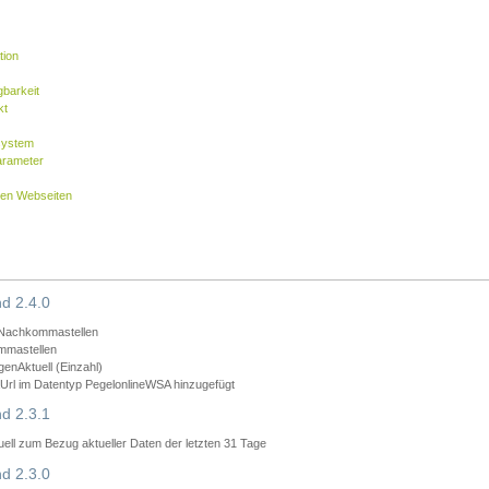
tion
barkeit
kt
system
arameter
nen Webseiten
d 2.4.0
 Nachkommastellen
mmastellen
nAktuell (Einzahl)
rl im Datentyp PegelonlineWSA hinzugefügt
d 2.3.1
ll zum Bezug aktueller Daten der letzten 31 Tage
d 2.3.0