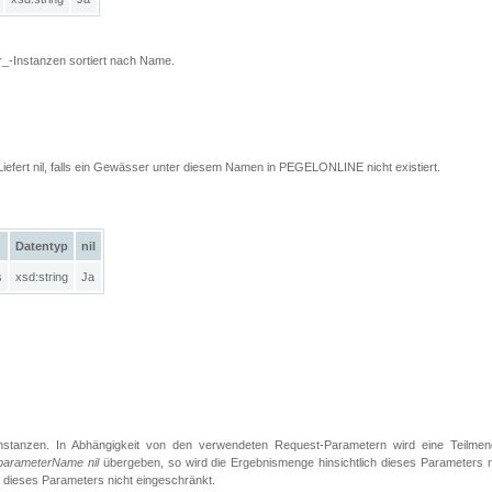
_-Instanzen sortiert nach Name.
Liefert nil, falls ein Gewässer unter diesem Namen in PEGELONLINE nicht existiert.
Datentyp
nil
s
xsd:string
Ja
Instanzen. In Abhängigkeit von den verwendeten Request-Parametern wird eine Teilmen
parameterName nil
übergeben, so wird die Ergebnismenge hinsichtlich dieses Parameters n
h dieses Parameters nicht eingeschränkt.