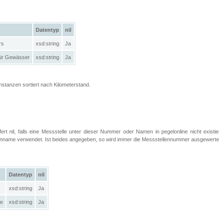
Datentyp
nil
rs
xsd:string
Ja
ür Gewässer
xsd:string
Ja
Instanzen sortiert nach Kilometerstand.
efert nil, falls eine Messstelle unter dieser Nummer oder Namen in pegelonline nicht exist
llenname verwendet. Ist beides angegeben, so wird immer die Messstellennummer ausgewerte
Datentyp
nil
xsd:string
Ja
le
xsd:string
Ja