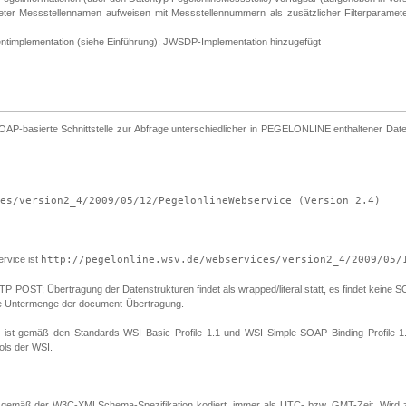
meter Messstellennamen aufweisen mit Messstellennummern als zusätzlicher Filterparam
entimplementation (siehe Einführung); JWSDP-Implementation hinzugefügt
asierte Schnittstelle zur Abfrage unterschiedlicher in PEGELONLINE enthaltener Daten,
es/version2_4/2009/05/12/PegelonlineWebservice (Version 2.4)
vice ist
http://pegelonline.wsv.de/webservices/version2_4/2009/05/
ST; Übertragung der Datenstrukturen findet als wrapped/literal statt, es findet keine SOAP 
eine Untermenge der document-Übertragung.
en ist gemäß den Standards WSI Basic Profile 1.1 und WSI Simple SOAP Binding Profile 1.
ols der WSI.
gemäß der W3C-XMLSchema-Spezifikation kodiert, immer als UTC- bzw. GMT-Zeit. Wird z