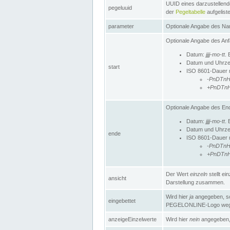
UUID eines darzustellende
pegeluuid
der
Pegeltabelle
aufgeliste
parameter
Optionale Angabe des Nam
Optionale Angabe des Anf
Datum:
jjjj-mo-tt
. 
Datum und Uhrze
start
ISO 8601-Dauer mi
-PnDTn
+PnDTn
Optionale Angabe des End
Datum:
jjjj-mo-tt
. 
Datum und Uhrze
ende
ISO 8601-Dauer mi
-PnDTn
+PnDTn
Der Wert
einzeln
stellt e
ansicht
Darstellung zusammen.
Wird hier
ja
angegeben, so 
eingebettet
PEGELONLINE-Logo weg
anzeigeEinzelwerte
Wird hier
nein
angegeben, 