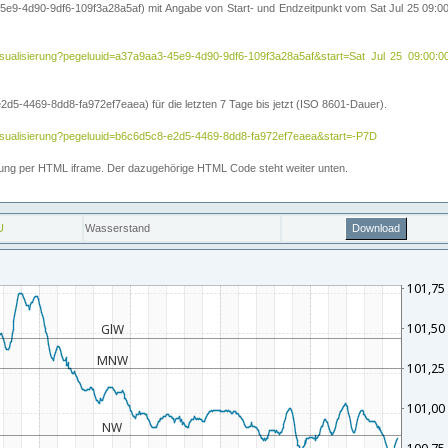
5e9-4d90-9df6-109f3a28a5af) mit Angabe von Start- und Endzeitpunkt vom Sat Jul 25 09:
ihe/visualisierung?pegeluuid=a37a9aa3-45e9-4d90-9df6-109f3a28a5af&start=Sat Jul 25 09
5-4469-8dd8-fa972ef7eaea) für die letzten 7 Tage bis jetzt (ISO 8601-Dauer).
e/visualisierung?pegeluuid=b6c6d5c8-e2d5-4469-8dd8-fa972ef7eaea&start=-P7D
ettung per HTML iframe. Der dazugehörige HTML Code steht weiter unten.