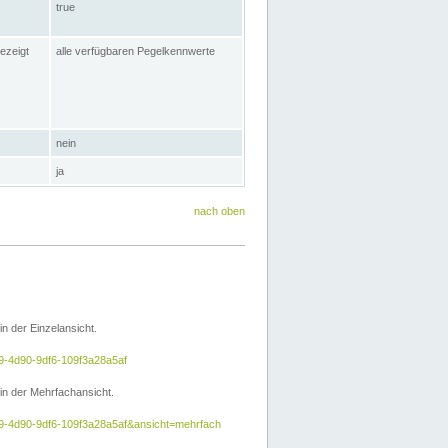
true
ezeigt
alle verfügbaren Pegelkennwerte
nein
ja
nach oben
 der Einzelansicht.
e9-4d90-9df6-109f3a28a5af
n der Mehrfachansicht.
5e9-4d90-9df6-109f3a28a5af&ansicht=mehrfach