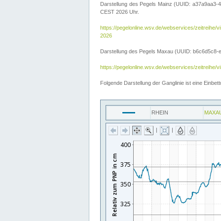
Darstellung des Pegels Mainz (UUID: a37a9aa3-4
CEST 2026 Uhr.
https://pegelonline.wsv.de/webservices/zeitre
2026
Darstellung des Pegels Maxau (UUID: b6c6d5c8-e2d
https://pegelonline.wsv.de/webservices/zeitreih
Folgende Darstellung der Ganglinie ist eine Einb