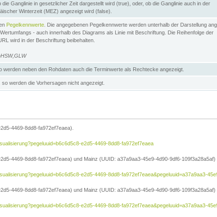
die Ganglinie in gesetzlicher Zeit dargestellt wird (true), oder, ob die Ganglinie auch in der
äischer Winterzeit (MEZ) angezeigt wird (false).
ten
Pegelkennwerte
. Die angegebenen Pegelkennwerte werden unterhalb der Darstellung ang
Wertumfangs - auch innerhalb des Diagrams als Linie mit Beschriftung. Die Reihenfolge der
RL wird in der Beschriftung beibehalten.
e=HSW,GLW
 werden neben den Rohdaten auch die Terminwerte als Rechtecke angezeigt.
so werden die Vorhersagen nicht angezeigt.
e2d5-4469-8dd8-fa972ef7eaea).
e/visualisierung?pegeluuid=b6c6d5c8-e2d5-4469-8dd8-fa972ef7eaea
2d5-4469-8dd8-fa972ef7eaea) und Mainz (UUID: a37a9aa3-45e9-4d90-9df6-109f3a28a5af) in
he/visualisierung?pegeluuid=b6c6d5c8-e2d5-4469-8dd8-fa972ef7eaea&pegeluuid=a37a9aa3-45
2d5-4469-8dd8-fa972ef7eaea) und Mainz (UUID: a37a9aa3-45e9-4d90-9df6-109f3a28a5af) i
he/visualisierung?pegeluuid=b6c6d5c8-e2d5-4469-8dd8-fa972ef7eaea&pegeluuid=a37a9aa3-4