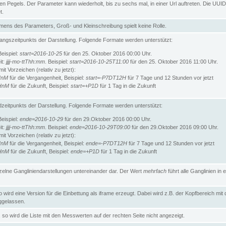
n Pegels. Der Parameter kann wiederholt, bis zu sechs mal, in einer Url auftreten. Die UUID
t.
ens des Parameters, Groß- und Kleinschreibung spielt keine Rolle.
angszeitpunkts der Darstellung. Folgende Formate werden unterstützt:
Beispiel:
start=2016-10-25
für den 25. Oktober 2016 00:00 Uhr.
it:
jjjj-mo-ttThh:mm
. Beispiel:
start=2016-10-25T11:00
für den 25. Oktober 2016 11:00 Uhr.
t Vorzeichen (relativ zu jetzt):
HnM
für die Vergangenheit, Beispiel:
start=-P7DT12H
für 7 Tage und 12 Stunden vor jetzt
HnM
für die Zukunft, Beispiel:
start=+P1D
für 1 Tag in die Zukunft
zeitpunkts der Darstellung. Folgende Formate werden unterstützt:
Beispiel:
ende=2016-10-29
für den 29.Oktober 2016 00:00 Uhr.
it:
jjjj-mo-ttThh:mm
. Beispiel:
ende=2016-10-29T09:00
für den 29.Oktober 2016 09:00 Uhr.
t Vorzeichen (relativ zu jetzt):
HnM
für die Vergangenheit, Beispiel:
ende=-P7DT12H
für 7 Tage und 12 Stunden vor jetzt
HnM
für die Zukunft, Beispiel:
ende=+P1D
für 1 Tag in die Zukunft
inzelne Gangliniendarstellungen untereinander dar. Der Wert
mehrfach
führt alle Ganglinien in e
wird eine Version für die Einbettung als iframe erzeugt. Dabei wird z.B. der Kopfbereich mit
gelassen.
so wird die Liste mit den Messwerten auf der rechten Seite nicht angezeigt.