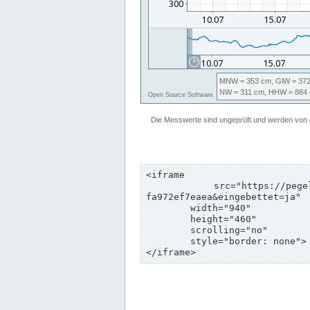
<iframe

	src="https://pegelonline.wsv.de/webservices/zeitreihe/visualisierung?pegeluuid=b6c6d5c8-e2d5-4469-8dd8-
fa972ef7eaea&eingebettet=ja"

	width="940"

	height="460"

	scrolling="no"

	style="border: none">

</iframe>