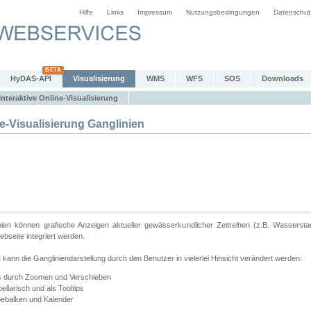
Hilfe
Links
Impressum
Nutzungsbedingungen
Datenschut
HyDAS-API
Visualisierung
WMS
WFS
SOS
Downloads
Interaktive Online-Visualisierung
e-Visualisierung Ganglinien
linien können grafische Anzeigen aktueller gewässerkundlicher Zeitreihen (z.B. Wassersta
seite integriert werden.
g
kann die Gangliniendarstellung durch den Benutzer in vielerlei Hinsicht verändert werden:
ts durch Zoomen und Verschieben
llarisch und als Tooltips
bebalken und Kalender