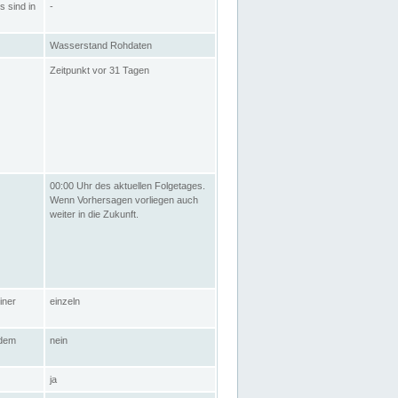
s sind in
-
Wasserstand Rohdaten
Zeitpunkt vor 31 Tagen
00:00 Uhr des aktuellen Folgetages.
Wenn Vorhersagen vorliegen auch
weiter in die Zukunft.
iner
einzeln
 dem
nein
ja