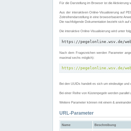
Für die Darstellung im Browser ist die Aktivierung 
Aus der interaktiven Online-Visualisierung auf
Zeitreihendarstellung in eine browserbasierte Anw
Die nachfolgende Dokumentation bezieht sich auf
Die interaktive Online-Visualisierung wird unter fo
https://pegelonline.wsv.de/we
Nach dem Fragezeichen werden Parameter angege
maximal sechs möglich):
https://pegelonline.wsv.de/we
Bei den UUIDs handelt es sich um eindeutige und 
Bei einer Reihe von Küstenpegeln werden parall
Weitere Parameter können mit einem & aneinander 
URL-Parameter
Name
Beschreibung