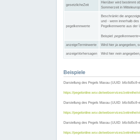
Hierüber wird bestimmt ob 
gesetzlicheZeit
Sommerzeit in Mitteleurop
Beschränkt die angezeig
und - wenn innerhalb des 
pegelkennwerte
Pegelkennwerte aus der U
Beispiel:
pegelkennwert
anzeigeTerminwerte
Wird hier
ja
angegeben, so
anzeigeVorhersagen
Wird hier
nein
angegeben, 
Beispiele
Darstellung des Pegels Maxau (UUID: b6c6d5c8-
https://pegelonline.wsv.de/webservices/zeitreih
Darstellung des Pegels Maxau (UUID: b6c6d5c8-e
https://pegelonline.wsv.de/webservices/zeitrei
Darstellung des Pegels Maxau (UUID: b6c6d5c8-e
https://pegelonline.wsv.de/webservices/zeitrei