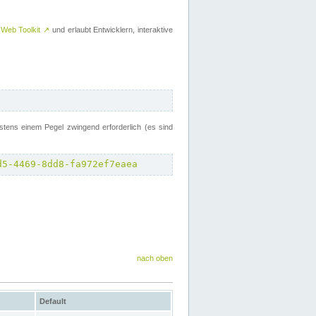
 Web Toolkit
↗
und erlaubt Entwicklern, interaktive
tens einem Pegel zwingend erforderlich (es sind
d5-4469-8dd8-fa972ef7eaea
nach oben
Default