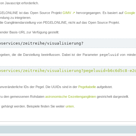
von Javascript erforderlich.
 PEGELONLINE ist das Open Source Projekt
GIMV
↗
hervorgegangen. Es basiert auf
Google
endung zu integrieren.
 die Gangliniendarstellung von PEGELONLINE, nicht auf das Open Source Projekt.
lgender Basis-URL zur Verfügung gestellt:
bservices/zeitreihe/visualisierung?
ben, die die Darstellung beeinflussen. Dabei ist der Parameter
pegeluuid
von mindes
bservices/zeitreihe/visualisierung?pegeluuid=b6c6d5c8-e2
unveränderliche IDs der Pegel. Die UUIDs sind in der
Pegeltabelle
aufgelistet.
el zu den gemessenen Rohdaten
astronomische Gezeitenganglinien
gestrichelt dargestellt.
gehängt werden. Beispiele finden Sie weiter
unten
.