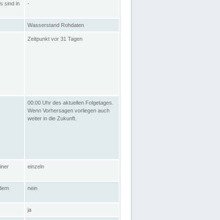
s sind in
-
Wasserstand Rohdaten
Zeitpunkt vor 31 Tagen
00:00 Uhr des aktuellen Folgetages.
Wenn Vorhersagen vorliegen auch
weiter in die Zukunft.
iner
einzeln
 dem
nein
ja