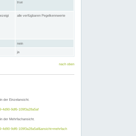
true
ezeigt
alle verfügbaren Pegelkennwerte
nein
ja
nach oben
 der Einzelansicht.
e9-4d90-9df6-109f3a28a5af
n der Mehrfachansicht.
5e9-4d90-9df6-109f3a28a5af&ansicht=mehrfach