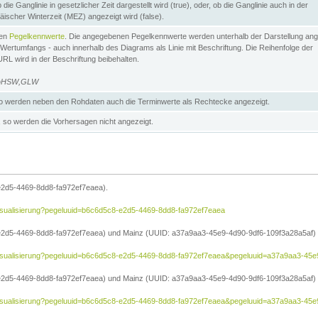
die Ganglinie in gesetzlicher Zeit dargestellt wird (true), oder, ob die Ganglinie auch in der
äischer Winterzeit (MEZ) angezeigt wird (false).
ten
Pegelkennwerte
. Die angegebenen Pegelkennwerte werden unterhalb der Darstellung ang
Wertumfangs - auch innerhalb des Diagrams als Linie mit Beschriftung. Die Reihenfolge der
RL wird in der Beschriftung beibehalten.
e=HSW,GLW
 werden neben den Rohdaten auch die Terminwerte als Rechtecke angezeigt.
so werden die Vorhersagen nicht angezeigt.
e2d5-4469-8dd8-fa972ef7eaea).
e/visualisierung?pegeluuid=b6c6d5c8-e2d5-4469-8dd8-fa972ef7eaea
2d5-4469-8dd8-fa972ef7eaea) und Mainz (UUID: a37a9aa3-45e9-4d90-9df6-109f3a28a5af) in
he/visualisierung?pegeluuid=b6c6d5c8-e2d5-4469-8dd8-fa972ef7eaea&pegeluuid=a37a9aa3-45
2d5-4469-8dd8-fa972ef7eaea) und Mainz (UUID: a37a9aa3-45e9-4d90-9df6-109f3a28a5af) i
he/visualisierung?pegeluuid=b6c6d5c8-e2d5-4469-8dd8-fa972ef7eaea&pegeluuid=a37a9aa3-4