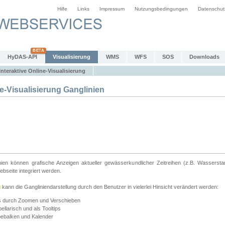
Hilfe
Links
Impressum
Nutzungsbedingungen
Datenschut
HyDAS-API
Visualisierung
WMS
WFS
SOS
Downloads
Interaktive Online-Visualisierung
e-Visualisierung Ganglinien
linien können grafische Anzeigen aktueller gewässerkundlicher Zeitreihen (z.B. Wassersta
seite integriert werden.
g
kann die Gangliniendarstellung durch den Benutzer in vielerlei Hinsicht verändert werden:
ts durch Zoomen und Verschieben
llarisch und als Tooltips
bebalken und Kalender