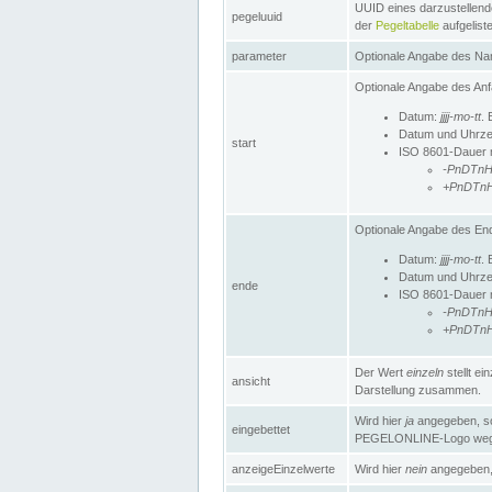
UUID eines darzustellende
pegeluuid
der
Pegeltabelle
aufgeliste
parameter
Optionale Angabe des Nam
Optionale Angabe des Anf
Datum:
jjjj-mo-tt
. 
Datum und Uhrze
start
ISO 8601-Dauer mi
-PnDTn
+PnDTn
Optionale Angabe des End
Datum:
jjjj-mo-tt
. 
Datum und Uhrze
ende
ISO 8601-Dauer mi
-PnDTn
+PnDTn
Der Wert
einzeln
stellt e
ansicht
Darstellung zusammen.
Wird hier
ja
angegeben, so 
eingebettet
PEGELONLINE-Logo weg
anzeigeEinzelwerte
Wird hier
nein
angegeben, 