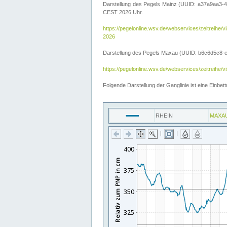
Darstellung des Pegels Mainz (UUID: a37a9aa3-4
CEST 2026 Uhr.
https://pegelonline.wsv.de/webservices/zeitre
2026
Darstellung des Pegels Maxau (UUID: b6c6d5c8-e2d
https://pegelonline.wsv.de/webservices/zeitreih
Folgende Darstellung der Ganglinie ist eine Einb