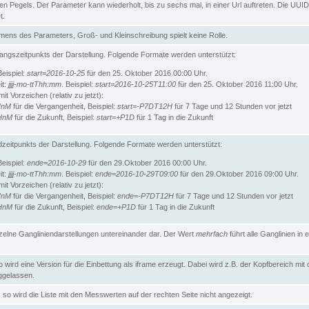
n Pegels. Der Parameter kann wiederholt, bis zu sechs mal, in einer Url auftreten. Die UUID
t.
ens des Parameters, Groß- und Kleinschreibung spielt keine Rolle.
angszeitpunkts der Darstellung. Folgende Formate werden unterstützt:
Beispiel:
start=2016-10-25
für den 25. Oktober 2016 00:00 Uhr.
it:
jjjj-mo-ttThh:mm
. Beispiel:
start=2016-10-25T11:00
für den 25. Oktober 2016 11:00 Uhr.
t Vorzeichen (relativ zu jetzt):
HnM
für die Vergangenheit, Beispiel:
start=-P7DT12H
für 7 Tage und 12 Stunden vor jetzt
HnM
für die Zukunft, Beispiel:
start=+P1D
für 1 Tag in die Zukunft
zeitpunkts der Darstellung. Folgende Formate werden unterstützt:
Beispiel:
ende=2016-10-29
für den 29.Oktober 2016 00:00 Uhr.
it:
jjjj-mo-ttThh:mm
. Beispiel:
ende=2016-10-29T09:00
für den 29.Oktober 2016 09:00 Uhr.
t Vorzeichen (relativ zu jetzt):
HnM
für die Vergangenheit, Beispiel:
ende=-P7DT12H
für 7 Tage und 12 Stunden vor jetzt
HnM
für die Zukunft, Beispiel:
ende=+P1D
für 1 Tag in die Zukunft
inzelne Gangliniendarstellungen untereinander dar. Der Wert
mehrfach
führt alle Ganglinien in e
wird eine Version für die Einbettung als iframe erzeugt. Dabei wird z.B. der Kopfbereich mit
gelassen.
so wird die Liste mit den Messwerten auf der rechten Seite nicht angezeigt.