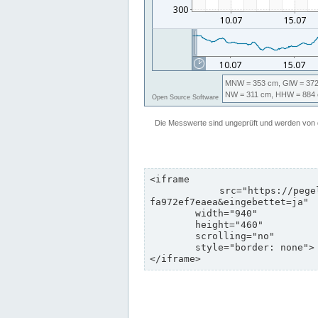
<iframe

	src="https://pegelonline.wsv.de/webservices/zeitreihe/visualisierung?pegeluuid=b6c6d5c8-e2d5-4469-8dd8-
fa972ef7eaea&eingebettet=ja"

	width="940"

	height="460"

	scrolling="no"

	style="border: none">

</iframe>