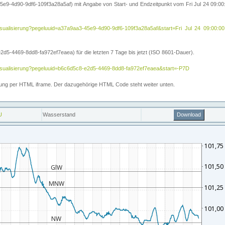
5e9-4d90-9df6-109f3a28a5af) mit Angabe von Start- und Endzeitpunkt vom Fri Jul 24 09:
ihe/visualisierung?pegeluuid=a37a9aa3-45e9-4d90-9df6-109f3a28a5af&start=Fri Jul 24 09
5-4469-8dd8-fa972ef7eaea) für die letzten 7 Tage bis jetzt (ISO 8601-Dauer).
e/visualisierung?pegeluuid=b6c6d5c8-e2d5-4469-8dd8-fa972ef7eaea&start=-P7D
ettung per HTML iframe. Der dazugehörige HTML Code steht weiter unten.