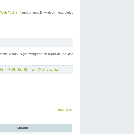
 Web Toolkit
↗
und erlaubt Entwicklern, interaktive
tens einem Pegel zwingend erforderlich (es sind
d5-4469-8dd8-fa972ef7eaea
nach oben
Default