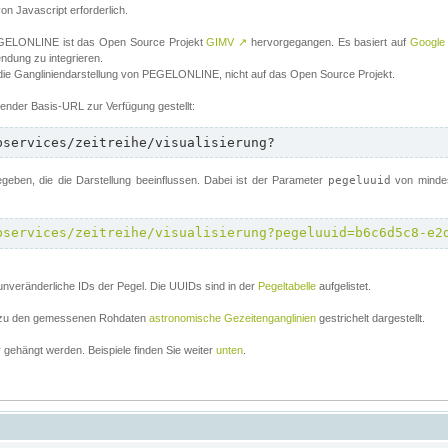
von Javascript erforderlich.
 PEGELONLINE ist das Open Source Projekt
GIMV
↗
hervorgegangen. Es basiert auf
Google
endung zu integrieren.
 die Gangliniendarstellung von PEGELONLINE, nicht auf das Open Source Projekt.
lgender Basis-URL zur Verfügung gestellt:
bservices/zeitreihe/visualisierung?
ben, die die Darstellung beeinflussen. Dabei ist der Parameter
pegeluuid
von mindes
bservices/zeitreihe/visualisierung?pegeluuid=b6c6d5c8-e2
unveränderliche IDs der Pegel. Die UUIDs sind in der
Pegeltabelle
aufgelistet.
el zu den gemessenen Rohdaten
astronomische Gezeitenganglinien
gestrichelt dargestellt.
gehängt werden. Beispiele finden Sie weiter
unten
.