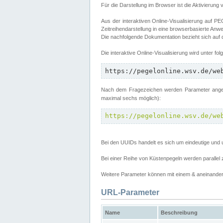
Für die Darstellung im Browser ist die Aktivierung 
Aus der interaktiven Online-Visualisierung auf
Zeitreihendarstellung in eine browserbasierte Anw
Die nachfolgende Dokumentation bezieht sich auf
Die interaktive Online-Visualisierung wird unter fo
https://pegelonline.wsv.de/we
Nach dem Fragezeichen werden Parameter angege
maximal sechs möglich):
https://pegelonline.wsv.de/we
Bei den UUIDs handelt es sich um eindeutige und 
Bei einer Reihe von Küstenpegeln werden parall
Weitere Parameter können mit einem & aneinander 
URL-Parameter
Name
Beschreibung