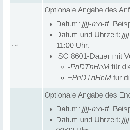
Optionale Angabe des Anf
Datum:
jjjj-mo-tt
. Beis
Datum und Uhrzeit:
jj
11:00 Uhr.
start
ISO 8601-Dauer mit Vor
-PnDTnHnM
für di
+PnDTnHnM
für d
Optionale Angabe des End
Datum:
jjjj-mo-tt
. Beis
Datum und Uhrzeit:
jj