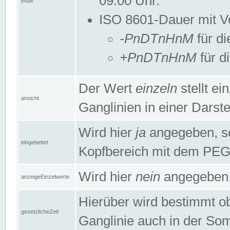
09:00 Uhr.
ende
ISO 8601-Dauer mit Vor
-PnDTnHnM
für di
+PnDTnHnM
für d
Der Wert
einzeln
stellt e
ansicht
Ganglinien in einer Dars
Wird hier
ja
angegeben, so 
eingebettet
Kopfbereich mit dem PE
Wird hier
nein
angegeben, 
anzeigeEinzelwerte
Hierüber wird bestimmt ob 
gesetzlicheZeit
Ganglinie auch in der Som