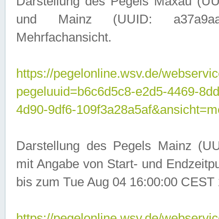
Darstellung des Pegels Maxau (UU
und Mainz (UUID: a37a9aa3-
Mehrfachansicht.
https://pegelonline.wsv.de/webservic
pegeluuid=b6c6d5c8-e2d5-4469-8d
4d90-9df6-109f3a28a5af&ansicht=m
Darstellung des Pegels Mainz (UU
mit Angabe von Start- und Endzeit
bis zum Tue Aug 04 16:00:00 CEST 
https://pegelonline.wsv.de/webservic