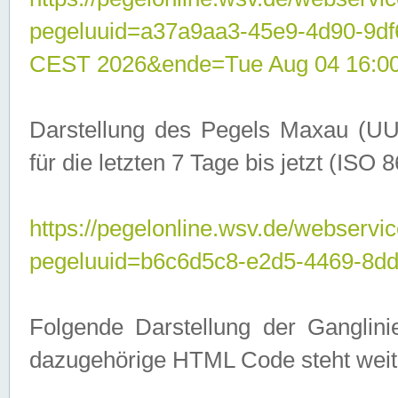
pegeluuid=a37a9aa3-45e9-4d90-9d
CEST 2026&ende=Tue Aug 04 16:0
Darstellung des Pegels Maxau (UU
für die letzten 7 Tage bis jetzt (ISO
https://pegelonline.wsv.de/webservic
pegeluuid=b6c6d5c8-e2d5-4469-8dd
Folgende Darstellung der Ganglini
dazugehörige HTML Code steht weit