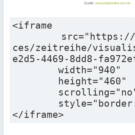
<iframe

	src="https://pegelonline.wsv.de/webservi
ces/zeitreihe/visuali
e2d5-4469-8dd8-fa972e
	width="940"

	height="460"

	scrolling="no"

	style="border: none">

</iframe>