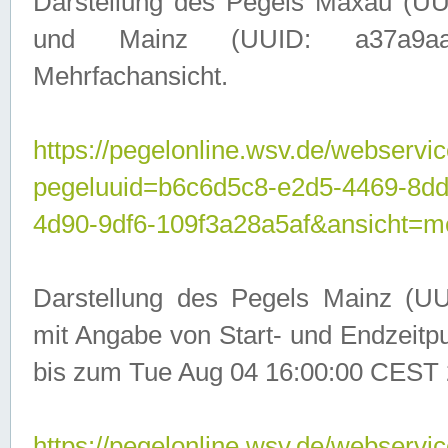
Darstellung des Pegels Maxau (UU
und Mainz (UUID: a37a9aa3-
Mehrfachansicht.
https://pegelonline.wsv.de/webservic
pegeluuid=b6c6d5c8-e2d5-4469-8d
4d90-9df6-109f3a28a5af&ansicht=m
Darstellung des Pegels Mainz (UU
mit Angabe von Start- und Endzeit
bis zum Tue Aug 04 16:00:00 CEST 
https://pegelonline.wsv.de/webservic