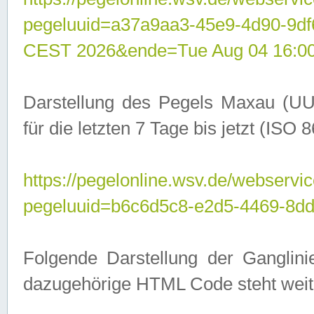
pegeluuid=a37a9aa3-45e9-4d90-9d
CEST 2026&ende=Tue Aug 04 16:0
Darstellung des Pegels Maxau (UU
für die letzten 7 Tage bis jetzt (ISO
https://pegelonline.wsv.de/webservic
pegeluuid=b6c6d5c8-e2d5-4469-8dd
Folgende Darstellung der Ganglini
dazugehörige HTML Code steht weit