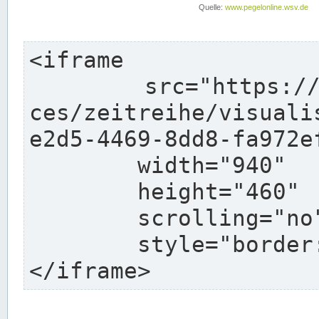
<iframe

	src="https://pegelonline.wsv.de/webservi
ces/zeitreihe/visuali
e2d5-4469-8dd8-fa972e
	width="940"

	height="460"

	scrolling="no"

	style="border: none">

</iframe>