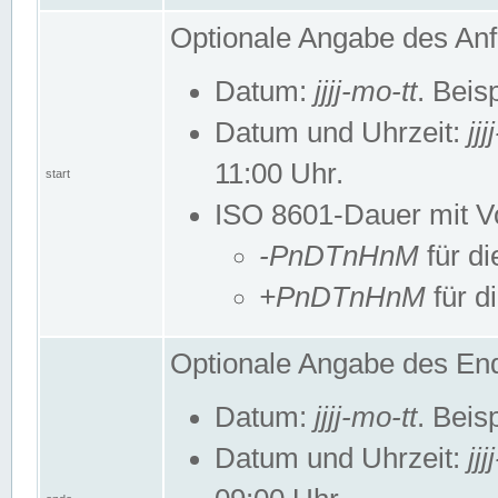
Optionale Angabe des Anf
Datum:
jjjj-mo-tt
. Beis
Datum und Uhrzeit:
jj
11:00 Uhr.
start
ISO 8601-Dauer mit Vor
-PnDTnHnM
für di
+PnDTnHnM
für d
Optionale Angabe des End
Datum:
jjjj-mo-tt
. Beis
Datum und Uhrzeit:
jj