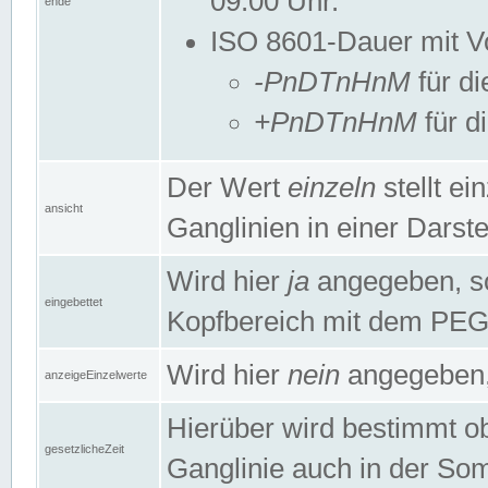
09:00 Uhr.
ende
ISO 8601-Dauer mit Vor
-PnDTnHnM
für di
+PnDTnHnM
für d
Der Wert
einzeln
stellt e
ansicht
Ganglinien in einer Dars
Wird hier
ja
angegeben, so 
eingebettet
Kopfbereich mit dem PE
Wird hier
nein
angegeben, 
anzeigeEinzelwerte
Hierüber wird bestimmt ob 
gesetzlicheZeit
Ganglinie auch in der Som