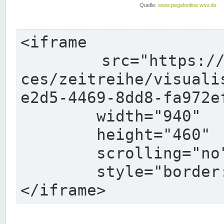
<iframe

	src="https://pegelonline.wsv.de/webservi
ces/zeitreihe/visuali
e2d5-4469-8dd8-fa972e
	width="940"

	height="460"

	scrolling="no"

	style="border: none">

</iframe>