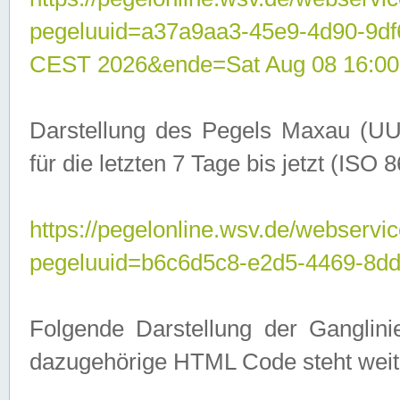
pegeluuid=a37a9aa3-45e9-4d90-9d
CEST 2026&ende=Sat Aug 08 16:00
Darstellung des Pegels Maxau (UU
für die letzten 7 Tage bis jetzt (ISO
https://pegelonline.wsv.de/webservic
pegeluuid=b6c6d5c8-e2d5-4469-8dd
Folgende Darstellung der Ganglini
dazugehörige HTML Code steht weit