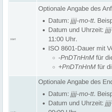
Optionale Angabe des Anf
Datum:
jjjj-mo-tt
. Beis
Datum und Uhrzeit:
jj
11:00 Uhr.
start
ISO 8601-Dauer mit Vor
-PnDTnHnM
für di
+PnDTnHnM
für d
Optionale Angabe des End
Datum:
jjjj-mo-tt
. Beis
Datum und Uhrzeit:
jj