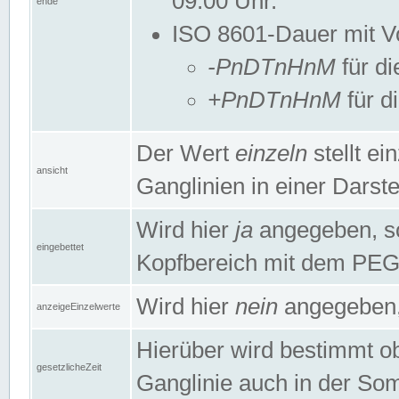
09:00 Uhr.
ende
ISO 8601-Dauer mit Vor
-PnDTnHnM
für di
+PnDTnHnM
für d
Der Wert
einzeln
stellt e
ansicht
Ganglinien in einer Dars
Wird hier
ja
angegeben, so 
eingebettet
Kopfbereich mit dem PE
Wird hier
nein
angegeben, 
anzeigeEinzelwerte
Hierüber wird bestimmt ob 
gesetzlicheZeit
Ganglinie auch in der Som