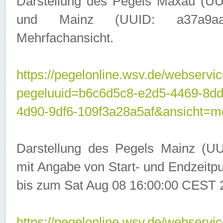
Darstellung des Pegels Maxau (UU
und Mainz (UUID: a37a9aa3-
Mehrfachansicht.
https://pegelonline.wsv.de/webservic
pegeluuid=b6c6d5c8-e2d5-4469-8d
4d90-9df6-109f3a28a5af&ansicht=m
Darstellung des Pegels Mainz (UU
mit Angabe von Start- und Endzeit
bis zum Sat Aug 08 16:00:00 CEST 
https://pegelonline.wsv.de/webservic