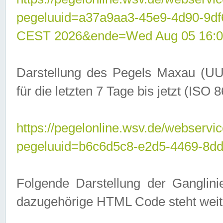
pegeluuid=a37a9aa3-45e9-4d90-9d
CEST 2026&ende=Wed Aug 05 16:0
Darstellung des Pegels Maxau (UU
für die letzten 7 Tage bis jetzt (ISO
https://pegelonline.wsv.de/webservic
pegeluuid=b6c6d5c8-e2d5-4469-8dd
Folgende Darstellung der Ganglini
dazugehörige HTML Code steht weit