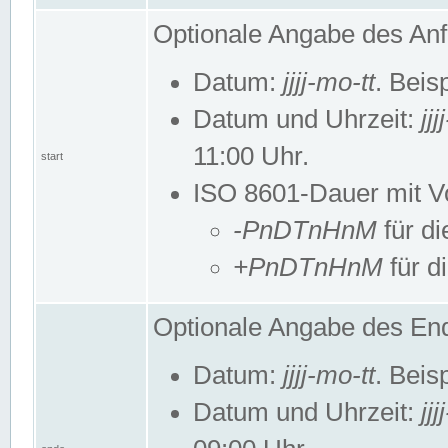
Optionale Angabe des Anf
Datum:
jjjj-mo-tt
. Beis
Datum und Uhrzeit:
jj
11:00 Uhr.
start
ISO 8601-Dauer mit Vor
-PnDTnHnM
für di
+PnDTnHnM
für d
Optionale Angabe des End
Datum:
jjjj-mo-tt
. Beis
Datum und Uhrzeit:
jj