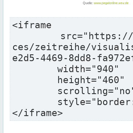
<iframe

	src="https://pegelonline.wsv.de/webservi
ces/zeitreihe/visuali
e2d5-4469-8dd8-fa972e
	width="940"

	height="460"

	scrolling="no"

	style="border: none">

</iframe>