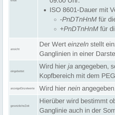
09:00 Uhr.
ende
ISO 8601-Dauer mit Vor
-PnDTnHnM
für di
+PnDTnHnM
für d
Der Wert
einzeln
stellt e
ansicht
Ganglinien in einer Dars
Wird hier
ja
angegeben, so 
eingebettet
Kopfbereich mit dem PE
Wird hier
nein
angegeben, 
anzeigeEinzelwerte
Hierüber wird bestimmt ob 
gesetzlicheZeit
Ganglinie auch in der Som