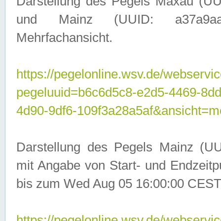
Darstellung des Pegels Maxau (UU
und Mainz (UUID: a37a9aa3-
Mehrfachansicht.
https://pegelonline.wsv.de/webservic
pegeluuid=b6c6d5c8-e2d5-4469-8d
4d90-9df6-109f3a28a5af&ansicht=m
Darstellung des Pegels Mainz (UU
mit Angabe von Start- und Endzeit
bis zum Wed Aug 05 16:00:00 CEST
https://pegelonline.wsv.de/webservic