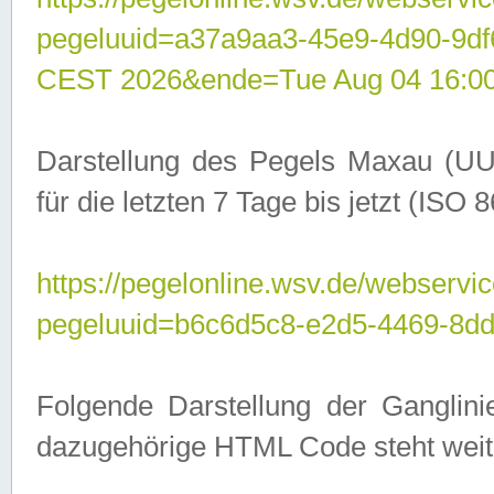
pegeluuid=a37a9aa3-45e9-4d90-9d
CEST 2026&ende=Tue Aug 04 16:0
Darstellung des Pegels Maxau (UU
für die letzten 7 Tage bis jetzt (ISO
https://pegelonline.wsv.de/webservic
pegeluuid=b6c6d5c8-e2d5-4469-8dd
Folgende Darstellung der Ganglini
dazugehörige HTML Code steht weit