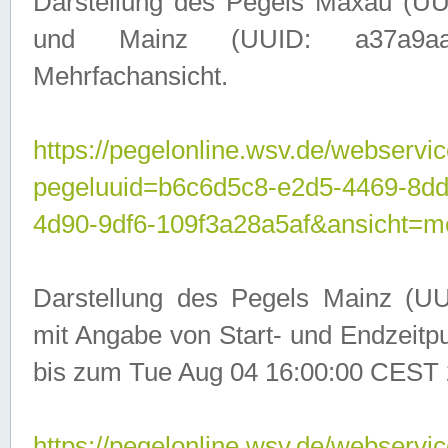
Darstellung des Pegels Maxau (UU
und Mainz (UUID: a37a9aa3-
Mehrfachansicht.
https://pegelonline.wsv.de/webservic
pegeluuid=b6c6d5c8-e2d5-4469-8d
4d90-9df6-109f3a28a5af&ansicht=m
Darstellung des Pegels Mainz (UU
mit Angabe von Start- und Endzeit
bis zum Tue Aug 04 16:00:00 CEST 
https://pegelonline.wsv.de/webservic