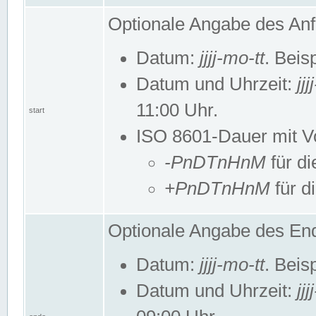
Optionale Angabe des Anf
Datum:
jjjj-mo-tt
. Beis
Datum und Uhrzeit:
jj
11:00 Uhr.
start
ISO 8601-Dauer mit Vor
-PnDTnHnM
für di
+PnDTnHnM
für d
Optionale Angabe des End
Datum:
jjjj-mo-tt
. Beis
Datum und Uhrzeit:
jj