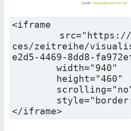
<iframe

	src="https://pegelonline.wsv.de/webservi
ces/zeitreihe/visuali
e2d5-4469-8dd8-fa972e
	width="940"

	height="460"

	scrolling="no"

	style="border: none">

</iframe>