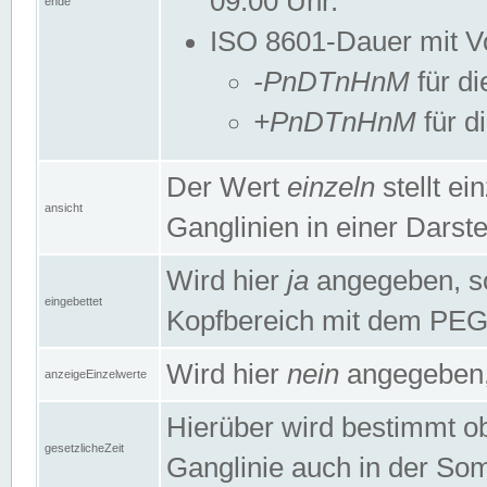
09:00 Uhr.
ende
ISO 8601-Dauer mit Vor
-PnDTnHnM
für di
+PnDTnHnM
für d
Der Wert
einzeln
stellt e
ansicht
Ganglinien in einer Dars
Wird hier
ja
angegeben, so 
eingebettet
Kopfbereich mit dem PE
Wird hier
nein
angegeben, 
anzeigeEinzelwerte
Hierüber wird bestimmt ob 
gesetzlicheZeit
Ganglinie auch in der Som