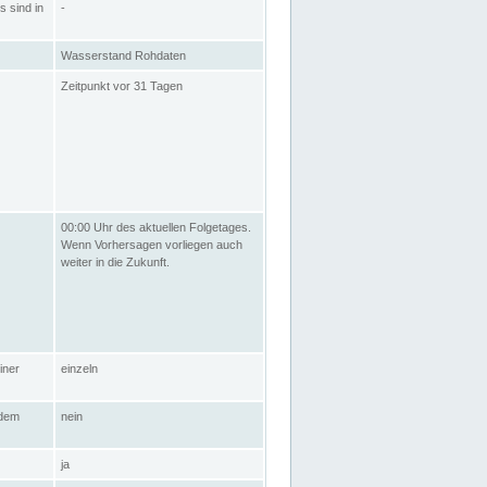
s sind in
-
Wasserstand Rohdaten
Zeitpunkt vor 31 Tagen
00:00 Uhr des aktuellen Folgetages.
Wenn Vorhersagen vorliegen auch
weiter in die Zukunft.
iner
einzeln
 dem
nein
ja