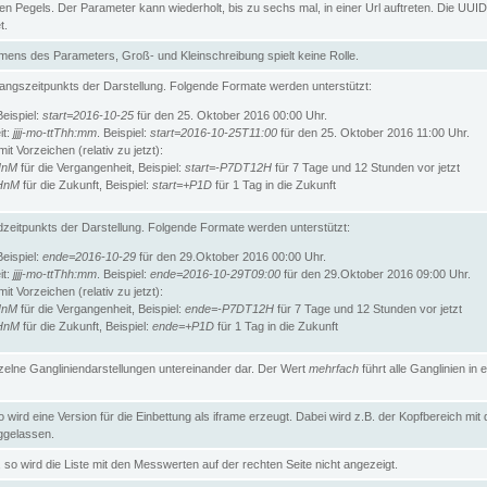
n Pegels. Der Parameter kann wiederholt, bis zu sechs mal, in einer Url auftreten. Die UUID
t.
ens des Parameters, Groß- und Kleinschreibung spielt keine Rolle.
angszeitpunkts der Darstellung. Folgende Formate werden unterstützt:
Beispiel:
start=2016-10-25
für den 25. Oktober 2016 00:00 Uhr.
it:
jjjj-mo-ttThh:mm
. Beispiel:
start=2016-10-25T11:00
für den 25. Oktober 2016 11:00 Uhr.
t Vorzeichen (relativ zu jetzt):
HnM
für die Vergangenheit, Beispiel:
start=-P7DT12H
für 7 Tage und 12 Stunden vor jetzt
HnM
für die Zukunft, Beispiel:
start=+P1D
für 1 Tag in die Zukunft
zeitpunkts der Darstellung. Folgende Formate werden unterstützt:
Beispiel:
ende=2016-10-29
für den 29.Oktober 2016 00:00 Uhr.
it:
jjjj-mo-ttThh:mm
. Beispiel:
ende=2016-10-29T09:00
für den 29.Oktober 2016 09:00 Uhr.
t Vorzeichen (relativ zu jetzt):
HnM
für die Vergangenheit, Beispiel:
ende=-P7DT12H
für 7 Tage und 12 Stunden vor jetzt
HnM
für die Zukunft, Beispiel:
ende=+P1D
für 1 Tag in die Zukunft
inzelne Gangliniendarstellungen untereinander dar. Der Wert
mehrfach
führt alle Ganglinien in e
wird eine Version für die Einbettung als iframe erzeugt. Dabei wird z.B. der Kopfbereich mit
gelassen.
so wird die Liste mit den Messwerten auf der rechten Seite nicht angezeigt.