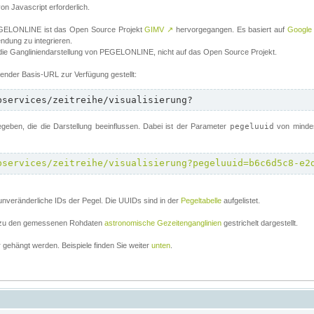
von Javascript erforderlich.
 PEGELONLINE ist das Open Source Projekt
GIMV
↗
hervorgegangen. Es basiert auf
Google
endung zu integrieren.
 die Gangliniendarstellung von PEGELONLINE, nicht auf das Open Source Projekt.
lgender Basis-URL zur Verfügung gestellt:
bservices/zeitreihe/visualisierung?
ben, die die Darstellung beeinflussen. Dabei ist der Parameter
pegeluuid
von mindes
bservices/zeitreihe/visualisierung?pegeluuid=b6c6d5c8-e2
unveränderliche IDs der Pegel. Die UUIDs sind in der
Pegeltabelle
aufgelistet.
el zu den gemessenen Rohdaten
astronomische Gezeitenganglinien
gestrichelt dargestellt.
gehängt werden. Beispiele finden Sie weiter
unten
.