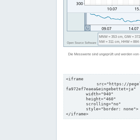
<iframe

	src="https://pegelonline.wsv.de/webservices/zeitreihe/visualisierung?pegeluuid=b6c6d5c8-e2d5-4469-8dd8-
fa972ef7eaea&eingebettet=ja"

	width="940"

	height="460"

	scrolling="no"

	style="border: none">

</iframe>