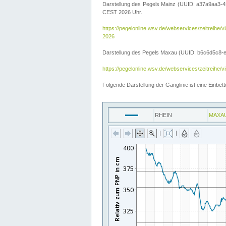
Darstellung des Pegels Mainz (UUID: a37a9aa3-4
CEST 2026 Uhr.
https://pegelonline.wsv.de/webservices/zeitre
2026
Darstellung des Pegels Maxau (UUID: b6c6d5c8-e2d
https://pegelonline.wsv.de/webservices/zeitreih
Folgende Darstellung der Ganglinie ist eine Einb