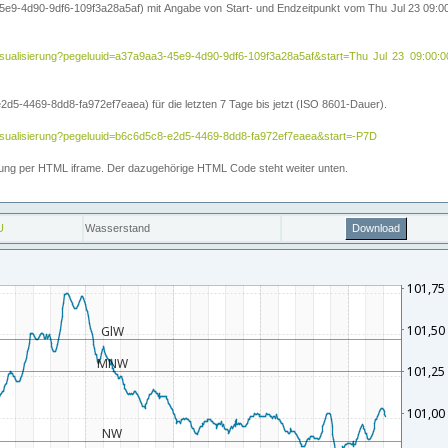
5e9-4d90-9df6-109f3a28a5af) mit Angabe von Start- und Endzeitpunkt vom Thu Jul 23 09:
ihe/visualisierung?pegeluuid=a37a9aa3-45e9-4d90-9df6-109f3a28a5af&start=Thu Jul 23 09
5-4469-8dd8-fa972ef7eaea) für die letzten 7 Tage bis jetzt (ISO 8601-Dauer).
e/visualisierung?pegeluuid=b6c6d5c8-e2d5-4469-8dd8-fa972ef7eaea&start=-P7D
ettung per HTML iframe. Der dazugehörige HTML Code steht weiter unten.