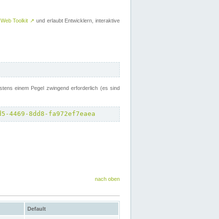
 Web Toolkit
↗
und erlaubt Entwicklern, interaktive
tens einem Pegel zwingend erforderlich (es sind
d5-4469-8dd8-fa972ef7eaea
nach oben
Default