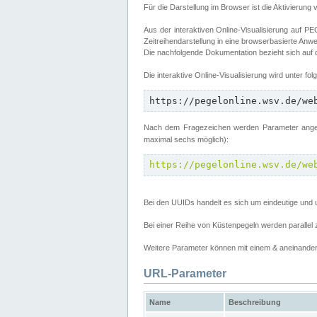
Für die Darstellung im Browser ist die Aktivierung 
Aus der interaktiven Online-Visualisierung auf
Zeitreihendarstellung in eine browserbasierte Anw
Die nachfolgende Dokumentation bezieht sich auf
Die interaktive Online-Visualisierung wird unter fo
https://pegelonline.wsv.de/we
Nach dem Fragezeichen werden Parameter angege
maximal sechs möglich):
https://pegelonline.wsv.de/we
Bei den UUIDs handelt es sich um eindeutige und 
Bei einer Reihe von Küstenpegeln werden parall
Weitere Parameter können mit einem & aneinander 
URL-Parameter
Name
Beschreibung