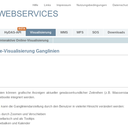
Hilfe
Links
Impressum
Nutzungsbedingungen
Datenschut
HyDAS-API
Visualisierung
WMS
WFS
SOS
Downloads
Interaktive Online-Visualisierung
e-Visualisierung Ganglinien
linien können grafische Anzeigen aktueller gewässerkundlicher Zeitreihen (z.B. Wassersta
seite integriert werden.
g
kann die Gangliniendarstellung durch den Benutzer in vielerlei Hinsicht verändert werden:
ts durch Zoomen und Verschieben
llarisch und als Tooltips
bebalken und Kalender