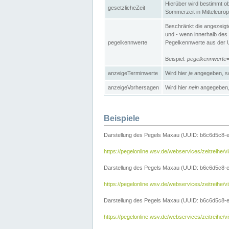
Hierüber wird bestimmt ob 
gesetzlicheZeit
Sommerzeit in Mitteleurop
Beschränkt die angezeig
und - wenn innerhalb des 
pegelkennwerte
Pegelkennwerte aus der U
Beispiel:
pegelkennwert
anzeigeTerminwerte
Wird hier
ja
angegeben, so
anzeigeVorhersagen
Wird hier
nein
angegeben, 
Beispiele
Darstellung des Pegels Maxau (UUID: b6c6d5c8-
https://pegelonline.wsv.de/webservices/zeitreih
Darstellung des Pegels Maxau (UUID: b6c6d5c8-e
https://pegelonline.wsv.de/webservices/zeitrei
Darstellung des Pegels Maxau (UUID: b6c6d5c8-e
https://pegelonline.wsv.de/webservices/zeitrei