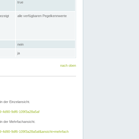
true
ezeigt
alle verfügbaren Pegelkennwerte
nein
ja
nach oben
 der Einzelansicht.
e9-4d90-9df6-109f3a28a5af
n der Mehrfachansicht.
5e9-4d90-9df6-109f3a28a5af&ansicht=mehrfach