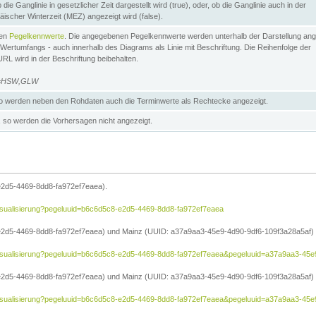
die Ganglinie in gesetzlicher Zeit dargestellt wird (true), oder, ob die Ganglinie auch in der
äischer Winterzeit (MEZ) angezeigt wird (false).
ten
Pegelkennwerte
. Die angegebenen Pegelkennwerte werden unterhalb der Darstellung ang
Wertumfangs - auch innerhalb des Diagrams als Linie mit Beschriftung. Die Reihenfolge der
RL wird in der Beschriftung beibehalten.
e=HSW,GLW
 werden neben den Rohdaten auch die Terminwerte als Rechtecke angezeigt.
so werden die Vorhersagen nicht angezeigt.
e2d5-4469-8dd8-fa972ef7eaea).
e/visualisierung?pegeluuid=b6c6d5c8-e2d5-4469-8dd8-fa972ef7eaea
2d5-4469-8dd8-fa972ef7eaea) und Mainz (UUID: a37a9aa3-45e9-4d90-9df6-109f3a28a5af) in
he/visualisierung?pegeluuid=b6c6d5c8-e2d5-4469-8dd8-fa972ef7eaea&pegeluuid=a37a9aa3-45
2d5-4469-8dd8-fa972ef7eaea) und Mainz (UUID: a37a9aa3-45e9-4d90-9df6-109f3a28a5af) i
he/visualisierung?pegeluuid=b6c6d5c8-e2d5-4469-8dd8-fa972ef7eaea&pegeluuid=a37a9aa3-4