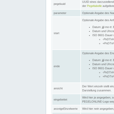
UUID eines darzustellende
pegeluuid
der
Pegeltabelle
aufgeliste
parameter
Optionale Angabe des Nam
Optionale Angabe des Anf
Datum:
jjjj-mo-tt
. 
Datum und Uhrze
start
ISO 8601-Dauer mi
-PnDTn
+PnDTn
Optionale Angabe des End
Datum:
jjjj-mo-tt
. 
Datum und Uhrze
ende
ISO 8601-Dauer mi
-PnDTn
+PnDTn
Der Wert
einzeln
stellt e
ansicht
Darstellung zusammen.
Wird hier
ja
angegeben, so 
eingebettet
PEGELONLINE-Logo weg
anzeigeEinzelwerte
Wird hier
nein
angegeben, 