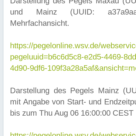
Darstellung des Pegels Maxau (UU
und Mainz (UUID: a37a9aa3-
Mehrfachansicht.
https://pegelonline.wsv.de/webservic
pegeluuid=b6c6d5c8-e2d5-4469-8d
4d90-9df6-109f3a28a5af&ansicht=m
Darstellung des Pegels Mainz (UU
mit Angabe von Start- und Endzeit
bis zum Thu Aug 06 16:00:00 CEST 
https://pegelonline.wsv.de/webservic