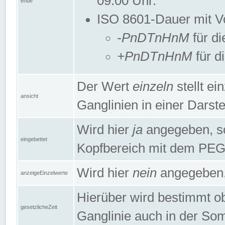
09:00 Uhr.
ende
ISO 8601-Dauer mit Vor
-PnDTnHnM
für di
+PnDTnHnM
für d
Der Wert
einzeln
stellt e
ansicht
Ganglinien in einer Dars
Wird hier
ja
angegeben, so 
eingebettet
Kopfbereich mit dem PE
Wird hier
nein
angegeben, 
anzeigeEinzelwerte
Hierüber wird bestimmt ob 
gesetzlicheZeit
Ganglinie auch in der Som