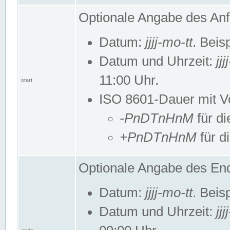
Optionale Angabe des Anf
Datum:
jjjj-mo-tt
. Beis
Datum und Uhrzeit:
jj
11:00 Uhr.
start
ISO 8601-Dauer mit Vor
-PnDTnHnM
für di
+PnDTnHnM
für d
Optionale Angabe des End
Datum:
jjjj-mo-tt
. Beis
Datum und Uhrzeit:
jj