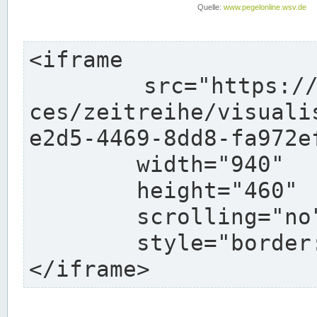
<iframe

	src="https://pegelonline.wsv.de/webservi
ces/zeitreihe/visuali
e2d5-4469-8dd8-fa972e
	width="940"

	height="460"

	scrolling="no"

	style="border: none">

</iframe>