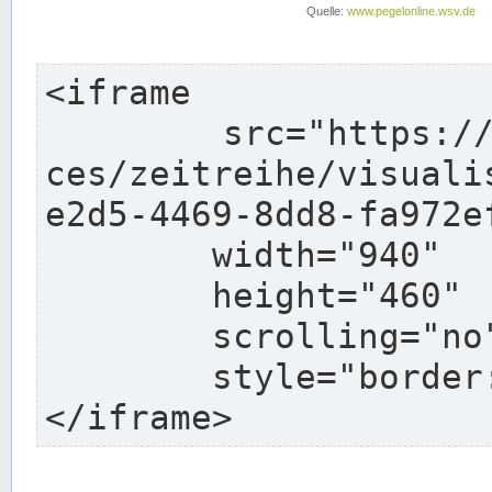
<iframe

	src="https://pegelonline.wsv.de/webservi
ces/zeitreihe/visuali
e2d5-4469-8dd8-fa972e
	width="940"

	height="460"

	scrolling="no"

	style="border: none">

</iframe>