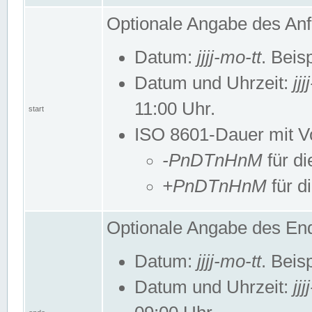
Optionale Angabe des Anf
Datum:
jjjj-mo-tt
. Beis
Datum und Uhrzeit:
jj
11:00 Uhr.
start
ISO 8601-Dauer mit Vor
-PnDTnHnM
für di
+PnDTnHnM
für d
Optionale Angabe des End
Datum:
jjjj-mo-tt
. Beis
Datum und Uhrzeit:
jj