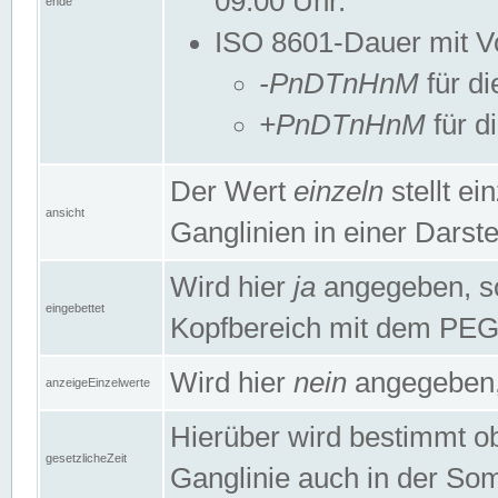
09:00 Uhr.
ende
ISO 8601-Dauer mit Vor
-PnDTnHnM
für di
+PnDTnHnM
für d
Der Wert
einzeln
stellt e
ansicht
Ganglinien in einer Dars
Wird hier
ja
angegeben, so 
eingebettet
Kopfbereich mit dem PE
Wird hier
nein
angegeben, 
anzeigeEinzelwerte
Hierüber wird bestimmt ob 
gesetzlicheZeit
Ganglinie auch in der Som