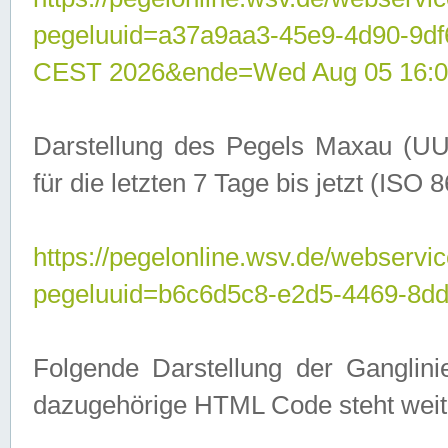
pegeluuid=a37a9aa3-45e9-4d90-9d
CEST 2026&ende=Wed Aug 05 16:0
Darstellung des Pegels Maxau (UU
für die letzten 7 Tage bis jetzt (ISO
https://pegelonline.wsv.de/webservic
pegeluuid=b6c6d5c8-e2d5-4469-8dd
Folgende Darstellung der Ganglini
dazugehörige HTML Code steht weit