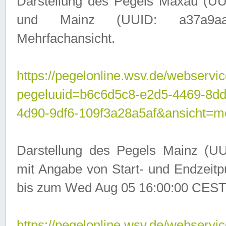
Darstellung des Pegels Maxau (UU
und Mainz (UUID: a37a9aa3-
Mehrfachansicht.
https://pegelonline.wsv.de/webservic
pegeluuid=b6c6d5c8-e2d5-4469-8d
4d90-9df6-109f3a28a5af&ansicht=m
Darstellung des Pegels Mainz (UU
mit Angabe von Start- und Endzeit
bis zum Wed Aug 05 16:00:00 CEST
https://pegelonline.wsv.de/webservic