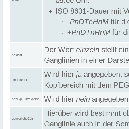
09:00 Uhr.
ende
ISO 8601-Dauer mit Vor
-PnDTnHnM
für di
+PnDTnHnM
für d
Der Wert
einzeln
stellt e
ansicht
Ganglinien in einer Dars
Wird hier
ja
angegeben, so 
eingebettet
Kopfbereich mit dem PE
Wird hier
nein
angegeben, 
anzeigeEinzelwerte
Hierüber wird bestimmt ob 
gesetzlicheZeit
Ganglinie auch in der Som