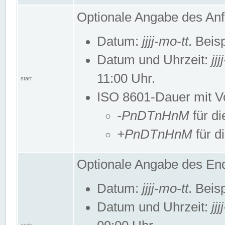
Optionale Angabe des Anf
Datum:
jjjj-mo-tt
. Beis
Datum und Uhrzeit:
jj
11:00 Uhr.
start
ISO 8601-Dauer mit Vor
-PnDTnHnM
für di
+PnDTnHnM
für d
Optionale Angabe des End
Datum:
jjjj-mo-tt
. Beis
Datum und Uhrzeit:
jj