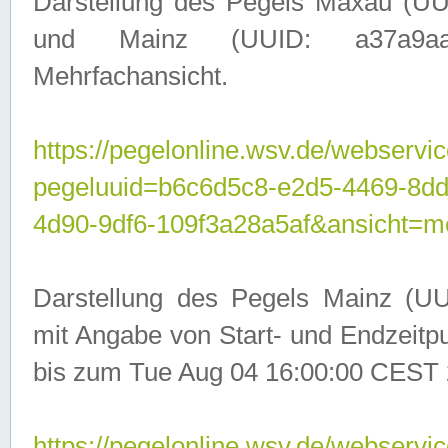
Darstellung des Pegels Maxau (UU
und Mainz (UUID: a37a9aa3-
Mehrfachansicht.
https://pegelonline.wsv.de/webservic
pegeluuid=b6c6d5c8-e2d5-4469-8d
4d90-9df6-109f3a28a5af&ansicht=m
Darstellung des Pegels Mainz (UU
mit Angabe von Start- und Endzeit
bis zum Tue Aug 04 16:00:00 CEST 
https://pegelonline.wsv.de/webservic