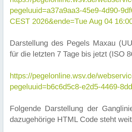
pegeluuid=a37a9aa3-45e9-4d90-9d
CEST 2026&ende=Tue Aug 04 16:0
Darstellung des Pegels Maxau (UU
für die letzten 7 Tage bis jetzt (ISO
https://pegelonline.wsv.de/webservic
pegeluuid=b6c6d5c8-e2d5-4469-8dd
Folgende Darstellung der Ganglini
dazugehörige HTML Code steht weit