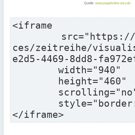
<iframe

	src="https://pegelonline.wsv.de/webservi
ces/zeitreihe/visuali
e2d5-4469-8dd8-fa972e
	width="940"

	height="460"

	scrolling="no"

	style="border: none">

</iframe>