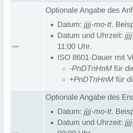
Optionale Angabe des Anf
Datum:
jjjj-mo-tt
. Beis
Datum und Uhrzeit:
jj
11:00 Uhr.
start
ISO 8601-Dauer mit Vor
-PnDTnHnM
für di
+PnDTnHnM
für d
Optionale Angabe des End
Datum:
jjjj-mo-tt
. Beis
Datum und Uhrzeit:
jj