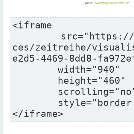
<iframe

	src="https://pegelonline.wsv.de/webservi
ces/zeitreihe/visuali
e2d5-4469-8dd8-fa972e
	width="940"

	height="460"

	scrolling="no"

	style="border: none">

</iframe>