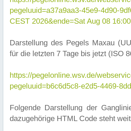
pegeluuid=a37a9aa3-45e9-4d90-9d
CEST 2026&ende=Sat Aug 08 16:00
Darstellung des Pegels Maxau (UU
für die letzten 7 Tage bis jetzt (ISO
https://pegelonline.wsv.de/webservic
pegeluuid=b6c6d5c8-e2d5-4469-8dd
Folgende Darstellung der Ganglini
dazugehörige HTML Code steht weit