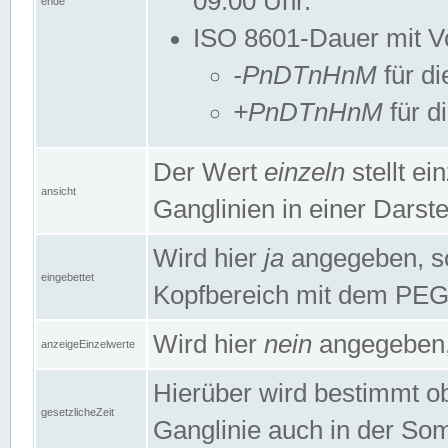
09:00 Uhr.
ende
ISO 8601-Dauer mit Vor
-PnDTnHnM
für di
+PnDTnHnM
für d
Der Wert
einzeln
stellt e
ansicht
Ganglinien in einer Dars
Wird hier
ja
angegeben, so 
eingebettet
Kopfbereich mit dem PE
Wird hier
nein
angegeben, 
anzeigeEinzelwerte
Hierüber wird bestimmt ob 
gesetzlicheZeit
Ganglinie auch in der Som