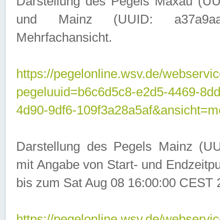
Darstellung des Pegels Maxau (UU
und Mainz (UUID: a37a9aa3-
Mehrfachansicht.
https://pegelonline.wsv.de/webservic
pegeluuid=b6c6d5c8-e2d5-4469-8d
4d90-9df6-109f3a28a5af&ansicht=m
Darstellung des Pegels Mainz (UU
mit Angabe von Start- und Endzeit
bis zum Sat Aug 08 16:00:00 CEST 
https://pegelonline.wsv.de/webservic