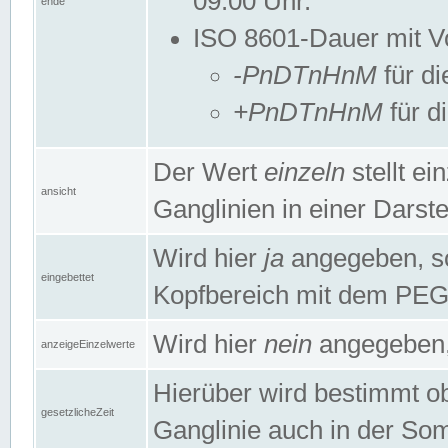
09:00 Uhr.
ende
ISO 8601-Dauer mit Vor
-PnDTnHnM
für di
+PnDTnHnM
für d
Der Wert
einzeln
stellt e
ansicht
Ganglinien in einer Dars
Wird hier
ja
angegeben, so 
eingebettet
Kopfbereich mit dem PE
Wird hier
nein
angegeben, 
anzeigeEinzelwerte
Hierüber wird bestimmt ob 
gesetzlicheZeit
Ganglinie auch in der Som