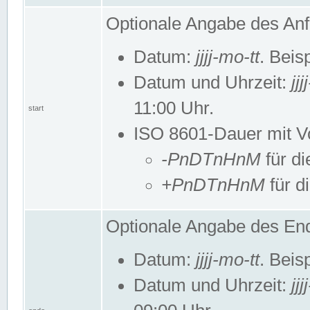
Optionale Angabe des Anf
Datum:
jjjj-mo-tt
. Beis
Datum und Uhrzeit:
jj
11:00 Uhr.
start
ISO 8601-Dauer mit Vor
-PnDTnHnM
für di
+PnDTnHnM
für d
Optionale Angabe des End
Datum:
jjjj-mo-tt
. Beis
Datum und Uhrzeit:
jj