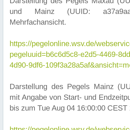
Darstellung des Pegels Maxau (UU
und Mainz (UUID: a37a9aa3-
Mehrfachansicht.
https://pegelonline.wsv.de/webservic
pegeluuid=b6c6d5c8-e2d5-4469-8d
4d90-9df6-109f3a28a5af&ansicht=m
Darstellung des Pegels Mainz (UU
mit Angabe von Start- und Endzeit
bis zum Tue Aug 04 16:00:00 CEST 
https://pegelonline.wsv.de/webservic