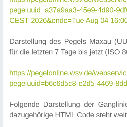
pegeluuid=a37a9aa3-45e9-4d90-9d
CEST 2026&ende=Tue Aug 04 16:0
Darstellung des Pegels Maxau (UU
für die letzten 7 Tage bis jetzt (ISO
https://pegelonline.wsv.de/webservic
pegeluuid=b6c6d5c8-e2d5-4469-8dd
Folgende Darstellung der Ganglini
dazugehörige HTML Code steht weit