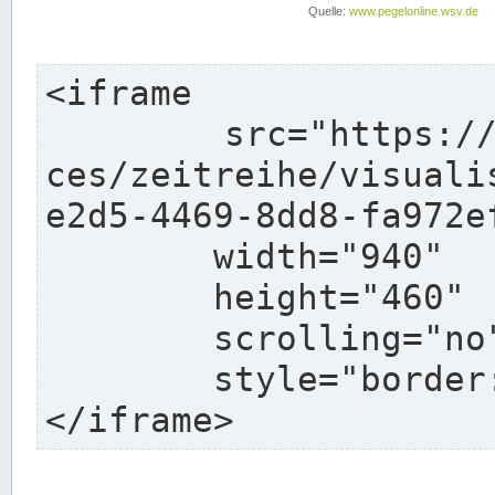
<iframe

	src="https://pegelonline.wsv.de/webservi
ces/zeitreihe/visuali
e2d5-4469-8dd8-fa972e
	width="940"

	height="460"

	scrolling="no"

	style="border: none">

</iframe>