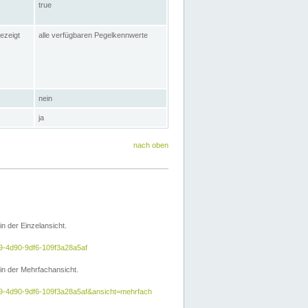
true
ezeigt
alle verfügbaren Pegelkennwerte
nein
ja
nach oben
 der Einzelansicht.
e9-4d90-9df6-109f3a28a5af
n der Mehrfachansicht.
5e9-4d90-9df6-109f3a28a5af&ansicht=mehrfach