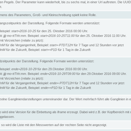
n Pegels. Der Parameter kann wiederholt, bis zu sechs mal, in einer Url auftreten. Die UUID
t.
ens des Parameters, Groß- und Kleinschreibung spielt keine Rolle.
angszeitpunkts der Darstellung. Folgende Formate werden unterstützt:
Beispiel:
start=2016-10-25
für den 25. Oktober 2016 00:00 Uhr.
it:
jjjj-mo-ttThh:mm
. Beispiel:
start=2016-10-25T11:00
für den 25. Oktober 2016 11:00 Uhr.
t Vorzeichen (relativ zu jetzt):
HnM
für die Vergangenheit, Beispiel:
start=-P7DT12H
für 7 Tage und 12 Stunden vor jetzt
HnM
für die Zukunft, Beispiel:
start=+P1D
für 1 Tag in die Zukunft
zeitpunkts der Darstellung. Folgende Formate werden unterstützt:
Beispiel:
ende=2016-10-29
für den 29.Oktober 2016 00:00 Uhr.
it:
jjjj-mo-ttThh:mm
. Beispiel:
ende=2016-10-29T09:00
für den 29.Oktober 2016 09:00 Uhr.
t Vorzeichen (relativ zu jetzt):
HnM
für die Vergangenheit, Beispiel:
ende=-P7DT12H
für 7 Tage und 12 Stunden vor jetzt
HnM
für die Zukunft, Beispiel:
ende=+P1D
für 1 Tag in die Zukunft
inzelne Gangliniendarstellungen untereinander dar. Der Wert
mehrfach
führt alle Ganglinien in e
wird eine Version für die Einbettung als iframe erzeugt. Dabei wird z.B. der Kopfbereich mit
gelassen.
so wird die Liste mit den Messwerten auf der rechten Seite nicht angezeigt.