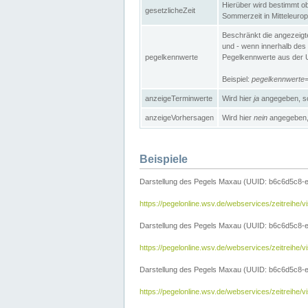
Hierüber wird bestimmt ob 
gesetzlicheZeit
Sommerzeit in Mitteleurop
Beschränkt die angezeig
und - wenn innerhalb des 
pegelkennwerte
Pegelkennwerte aus der U
Beispiel:
pegelkennwert
anzeigeTerminwerte
Wird hier
ja
angegeben, so
anzeigeVorhersagen
Wird hier
nein
angegeben, 
Beispiele
Darstellung des Pegels Maxau (UUID: b6c6d5c8-
https://pegelonline.wsv.de/webservices/zeitreih
Darstellung des Pegels Maxau (UUID: b6c6d5c8-e
https://pegelonline.wsv.de/webservices/zeitrei
Darstellung des Pegels Maxau (UUID: b6c6d5c8-e
https://pegelonline.wsv.de/webservices/zeitrei