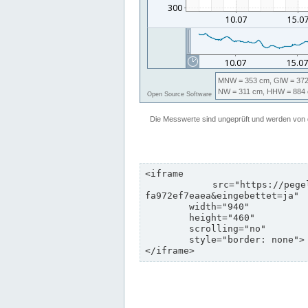
<iframe

	src="https://pegelonline.wsv.de/webservices/zeitreihe/visualisierung?pegeluuid=b6c6d5c8-e2d5-4469-8dd8-
fa972ef7eaea&eingebettet=ja"

	width="940"

	height="460"

	scrolling="no"

	style="border: none">

</iframe>