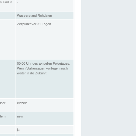
s sind in
-
Wasserstand Rohdaten
Zeitpunkt vor 31 Tagen
00:00 Uhr des aktuellen Folgetages.
Wenn Vorhersagen vorliegen auch
weiter in die Zukunft.
iner
einzeln
 dem
nein
ja