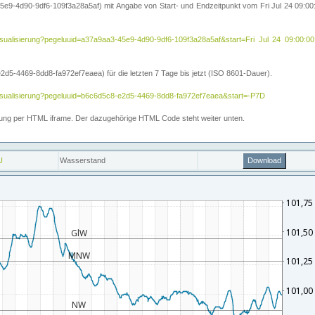
5e9-4d90-9df6-109f3a28a5af) mit Angabe von Start- und Endzeitpunkt vom Fri Jul 24 09:
ihe/visualisierung?pegeluuid=a37a9aa3-45e9-4d90-9df6-109f3a28a5af&start=Fri Jul 24 09
5-4469-8dd8-fa972ef7eaea) für die letzten 7 Tage bis jetzt (ISO 8601-Dauer).
e/visualisierung?pegeluuid=b6c6d5c8-e2d5-4469-8dd8-fa972ef7eaea&start=-P7D
ettung per HTML iframe. Der dazugehörige HTML Code steht weiter unten.