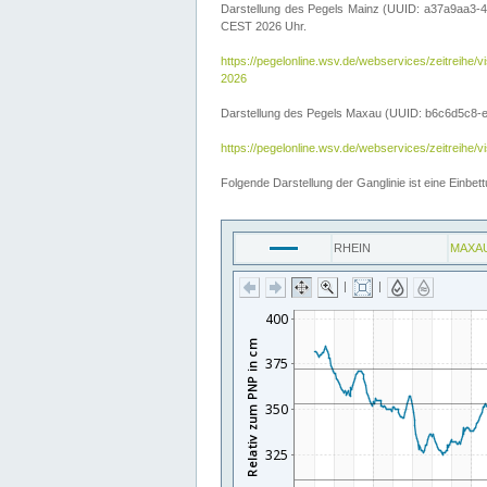
Darstellung des Pegels Mainz (UUID: a37a9aa3-4
CEST 2026 Uhr.
https://pegelonline.wsv.de/webservices/zeitre
2026
Darstellung des Pegels Maxau (UUID: b6c6d5c8-e2d
https://pegelonline.wsv.de/webservices/zeitreih
Folgende Darstellung der Ganglinie ist eine Einb