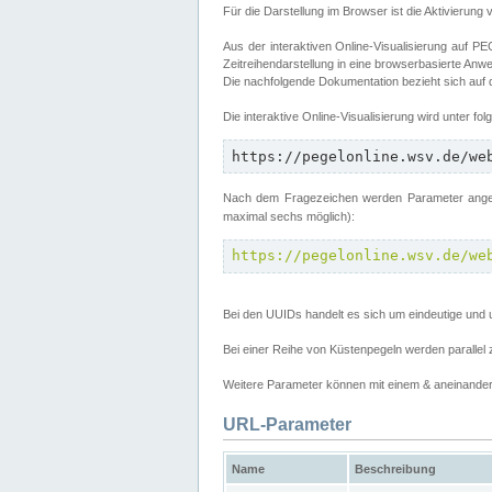
Für die Darstellung im Browser ist die Aktivierung 
Aus der interaktiven Online-Visualisierung auf
Zeitreihendarstellung in eine browserbasierte Anw
Die nachfolgende Dokumentation bezieht sich auf
Die interaktive Online-Visualisierung wird unter fo
https://pegelonline.wsv.de/we
Nach dem Fragezeichen werden Parameter angege
maximal sechs möglich):
https://pegelonline.wsv.de/we
Bei den UUIDs handelt es sich um eindeutige und 
Bei einer Reihe von Küstenpegeln werden parall
Weitere Parameter können mit einem & aneinander 
URL-Parameter
Name
Beschreibung