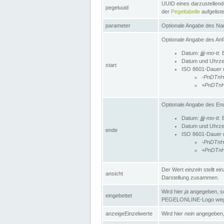
UUID eines darzustellende
pegeluuid
der
Pegeltabelle
aufgeliste
parameter
Optionale Angabe des Nam
Optionale Angabe des Anf
Datum:
jjjj-mo-tt
. 
Datum und Uhrze
start
ISO 8601-Dauer mi
-PnDTn
+PnDTn
Optionale Angabe des End
Datum:
jjjj-mo-tt
. 
Datum und Uhrze
ende
ISO 8601-Dauer mi
-PnDTn
+PnDTn
Der Wert
einzeln
stellt e
ansicht
Darstellung zusammen.
Wird hier
ja
angegeben, so 
eingebettet
PEGELONLINE-Logo weg
anzeigeEinzelwerte
Wird hier
nein
angegeben, 