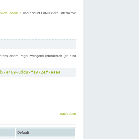
 Web Toolkit
↗
und erlaubt Entwicklern, interaktive
tens einem Pegel zwingend erforderlich (es sind
d5-4469-8dd8-fa972ef7eaea
nach oben
Default