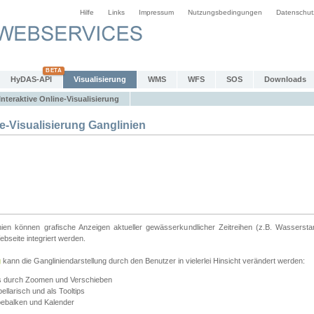
Hilfe
Links
Impressum
Nutzungsbedingungen
Datenschut
HyDAS-API
Visualisierung
WMS
WFS
SOS
Downloads
Interaktive Online-Visualisierung
e-Visualisierung Ganglinien
linien können grafische Anzeigen aktueller gewässerkundlicher Zeitreihen (z.B. Wassersta
seite integriert werden.
g
kann die Gangliniendarstellung durch den Benutzer in vielerlei Hinsicht verändert werden:
ts durch Zoomen und Verschieben
llarisch und als Tooltips
bebalken und Kalender