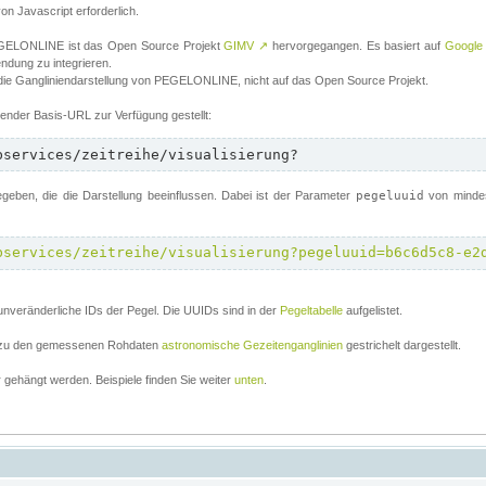
von Javascript erforderlich.
 PEGELONLINE ist das Open Source Projekt
GIMV
↗
hervorgegangen. Es basiert auf
Google
endung zu integrieren.
 die Gangliniendarstellung von PEGELONLINE, nicht auf das Open Source Projekt.
lgender Basis-URL zur Verfügung gestellt:
bservices/zeitreihe/visualisierung?
ben, die die Darstellung beeinflussen. Dabei ist der Parameter
pegeluuid
von mindes
bservices/zeitreihe/visualisierung?pegeluuid=b6c6d5c8-e2
unveränderliche IDs der Pegel. Die UUIDs sind in der
Pegeltabelle
aufgelistet.
el zu den gemessenen Rohdaten
astronomische Gezeitenganglinien
gestrichelt dargestellt.
gehängt werden. Beispiele finden Sie weiter
unten
.