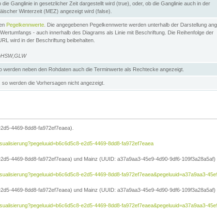
die Ganglinie in gesetzlicher Zeit dargestellt wird (true), oder, ob die Ganglinie auch in der
äischer Winterzeit (MEZ) angezeigt wird (false).
ten
Pegelkennwerte
. Die angegebenen Pegelkennwerte werden unterhalb der Darstellung ang
Wertumfangs - auch innerhalb des Diagrams als Linie mit Beschriftung. Die Reihenfolge der
RL wird in der Beschriftung beibehalten.
e=HSW,GLW
 werden neben den Rohdaten auch die Terminwerte als Rechtecke angezeigt.
so werden die Vorhersagen nicht angezeigt.
e2d5-4469-8dd8-fa972ef7eaea).
e/visualisierung?pegeluuid=b6c6d5c8-e2d5-4469-8dd8-fa972ef7eaea
2d5-4469-8dd8-fa972ef7eaea) und Mainz (UUID: a37a9aa3-45e9-4d90-9df6-109f3a28a5af) in
he/visualisierung?pegeluuid=b6c6d5c8-e2d5-4469-8dd8-fa972ef7eaea&pegeluuid=a37a9aa3-45
2d5-4469-8dd8-fa972ef7eaea) und Mainz (UUID: a37a9aa3-45e9-4d90-9df6-109f3a28a5af) i
he/visualisierung?pegeluuid=b6c6d5c8-e2d5-4469-8dd8-fa972ef7eaea&pegeluuid=a37a9aa3-4