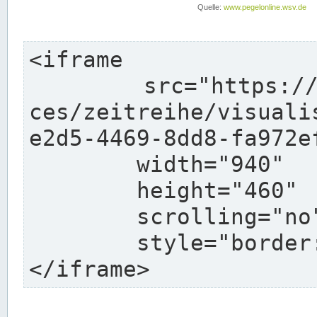
<iframe

	src="https://pegelonline.wsv.de/webservi
ces/zeitreihe/visuali
e2d5-4469-8dd8-fa972e
	width="940"

	height="460"

	scrolling="no"

	style="border: none">

</iframe>