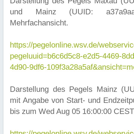
Darstellung des Pegels Maxau (UU
und Mainz (UUID: a37a9aa3-
Mehrfachansicht.
https://pegelonline.wsv.de/webservic
pegeluuid=b6c6d5c8-e2d5-4469-8d
4d90-9df6-109f3a28a5af&ansicht=m
Darstellung des Pegels Mainz (UU
mit Angabe von Start- und Endzeit
bis zum Wed Aug 05 16:00:00 CEST
https://pegelonline.wsv.de/webservic