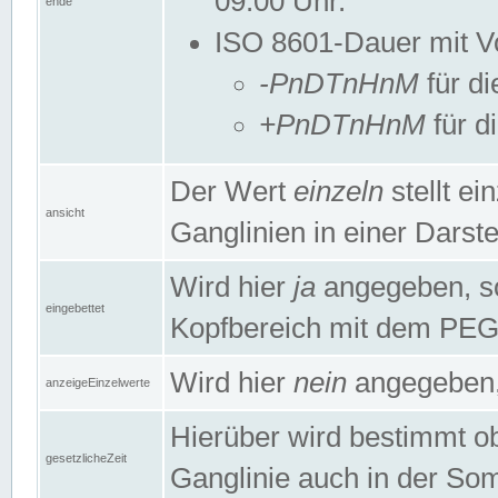
09:00 Uhr.
ende
ISO 8601-Dauer mit Vor
-PnDTnHnM
für di
+PnDTnHnM
für d
Der Wert
einzeln
stellt e
ansicht
Ganglinien in einer Dars
Wird hier
ja
angegeben, so 
eingebettet
Kopfbereich mit dem PE
Wird hier
nein
angegeben, 
anzeigeEinzelwerte
Hierüber wird bestimmt ob 
gesetzlicheZeit
Ganglinie auch in der Som