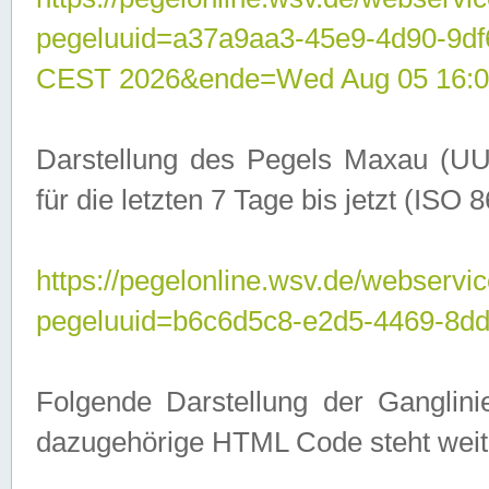
pegeluuid=a37a9aa3-45e9-4d90-9d
CEST 2026&ende=Wed Aug 05 16:0
Darstellung des Pegels Maxau (UU
für die letzten 7 Tage bis jetzt (ISO
https://pegelonline.wsv.de/webservic
pegeluuid=b6c6d5c8-e2d5-4469-8dd
Folgende Darstellung der Ganglini
dazugehörige HTML Code steht weit