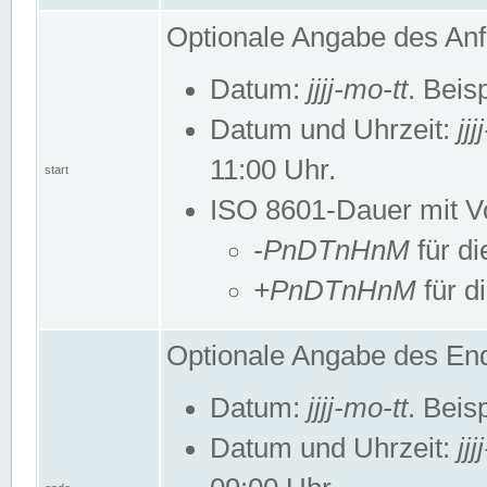
Optionale Angabe des Anf
Datum:
jjjj-mo-tt
. Beis
Datum und Uhrzeit:
jj
11:00 Uhr.
start
ISO 8601-Dauer mit Vor
-PnDTnHnM
für di
+PnDTnHnM
für d
Optionale Angabe des End
Datum:
jjjj-mo-tt
. Beis
Datum und Uhrzeit:
jj