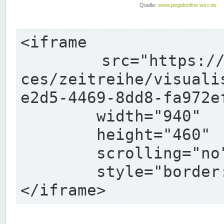
<iframe

	src="https://pegelonline.wsv.de/webservi
ces/zeitreihe/visuali
e2d5-4469-8dd8-fa972e
	width="940"

	height="460"

	scrolling="no"

	style="border: none">

</iframe>