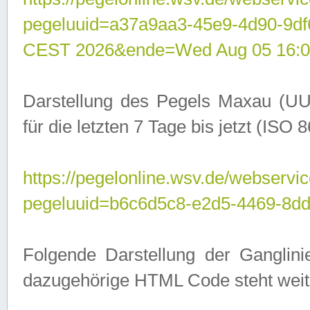
pegeluuid=a37a9aa3-45e9-4d90-9d
CEST 2026&ende=Wed Aug 05 16:0
Darstellung des Pegels Maxau (UU
für die letzten 7 Tage bis jetzt (ISO
https://pegelonline.wsv.de/webservic
pegeluuid=b6c6d5c8-e2d5-4469-8dd
Folgende Darstellung der Ganglini
dazugehörige HTML Code steht weit