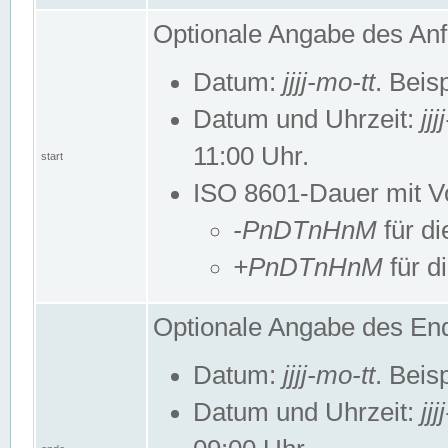
Optionale Angabe des Anf
Datum:
jjjj-mo-tt
. Beis
Datum und Uhrzeit:
jj
11:00 Uhr.
start
ISO 8601-Dauer mit Vor
-PnDTnHnM
für di
+PnDTnHnM
für d
Optionale Angabe des End
Datum:
jjjj-mo-tt
. Beis
Datum und Uhrzeit:
jj