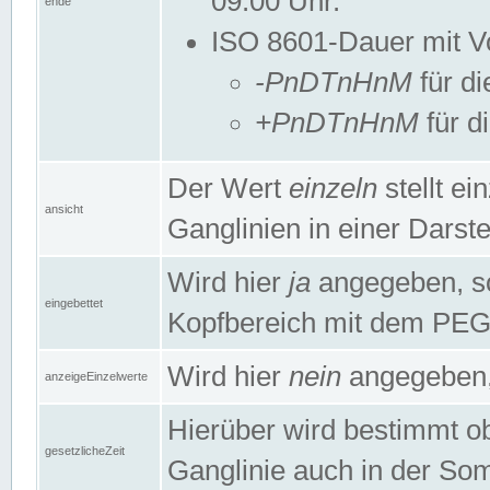
09:00 Uhr.
ende
ISO 8601-Dauer mit Vor
-PnDTnHnM
für di
+PnDTnHnM
für d
Der Wert
einzeln
stellt e
ansicht
Ganglinien in einer Dars
Wird hier
ja
angegeben, so 
eingebettet
Kopfbereich mit dem PE
Wird hier
nein
angegeben, 
anzeigeEinzelwerte
Hierüber wird bestimmt ob 
gesetzlicheZeit
Ganglinie auch in der Som