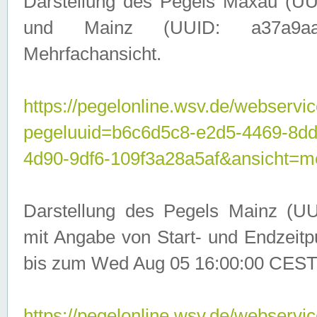
Darstellung des Pegels Maxau (UU
und Mainz (UUID: a37a9aa3-
Mehrfachansicht.
https://pegelonline.wsv.de/webservic
pegeluuid=b6c6d5c8-e2d5-4469-8d
4d90-9df6-109f3a28a5af&ansicht=m
Darstellung des Pegels Mainz (UU
mit Angabe von Start- und Endzeit
bis zum Wed Aug 05 16:00:00 CEST
https://pegelonline.wsv.de/webservic