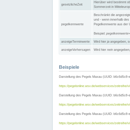
Hierüber wird bestimmt ob 
gesetzlicheZeit
Sommerzeit in Mitteleurop
Beschränkt die angezeig
und - wenn innerhalb des 
pegelkennwerte
Pegelkennwerte aus der U
Beispiel:
pegelkennwert
anzeigeTerminwerte
Wird hier
ja
angegeben, so
anzeigeVorhersagen
Wird hier
nein
angegeben, 
Beispiele
Darstellung des Pegels Maxau (UUID: b6c6d5c8-
https://pegelonline.wsv.de/webservices/zeitreih
Darstellung des Pegels Maxau (UUID: b6c6d5c8-e
https://pegelonline.wsv.de/webservices/zeitrei
Darstellung des Pegels Maxau (UUID: b6c6d5c8-e
https://pegelonline.wsv.de/webservices/zeitrei