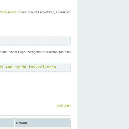
 Web Toolkit
↗
und erlaubt Entwicklern, interaktive
tens einem Pegel zwingend erforderlich (es sind
d5-4469-8dd8-fa972ef7eaea
nach oben
Default