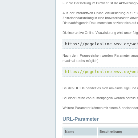
Für die Darstellung im Browser ist die Aktivierung 
Aus der interaktiven Online-Visualisierung auf
Zeitreihendarstellung in eine browserbasierte Anw
Die nachfolgende Dokumentation bezieht sich auf
Die interaktive Online-Visualisierung wird unter fo
https://pegelonline.wsv.de/we
Nach dem Fragezeichen werden Parameter angege
maximal sechs möglich):
https://pegelonline.wsv.de/we
Bei den UUIDs handelt es sich um eindeutige und 
Bei einer Reihe von Küstenpegeln werden parall
Weitere Parameter können mit einem & aneinander 
URL-Parameter
Name
Beschreibung