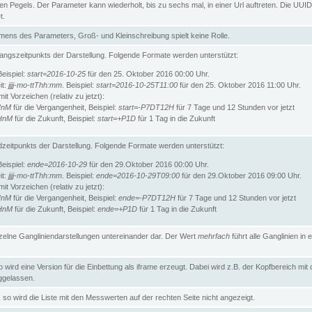
n Pegels. Der Parameter kann wiederholt, bis zu sechs mal, in einer Url auftreten. Die UUID
t.
ens des Parameters, Groß- und Kleinschreibung spielt keine Rolle.
angszeitpunkts der Darstellung. Folgende Formate werden unterstützt:
Beispiel:
start=2016-10-25
für den 25. Oktober 2016 00:00 Uhr.
it:
jjjj-mo-ttThh:mm
. Beispiel:
start=2016-10-25T11:00
für den 25. Oktober 2016 11:00 Uhr.
t Vorzeichen (relativ zu jetzt):
HnM
für die Vergangenheit, Beispiel:
start=-P7DT12H
für 7 Tage und 12 Stunden vor jetzt
HnM
für die Zukunft, Beispiel:
start=+P1D
für 1 Tag in die Zukunft
zeitpunkts der Darstellung. Folgende Formate werden unterstützt:
Beispiel:
ende=2016-10-29
für den 29.Oktober 2016 00:00 Uhr.
it:
jjjj-mo-ttThh:mm
. Beispiel:
ende=2016-10-29T09:00
für den 29.Oktober 2016 09:00 Uhr.
t Vorzeichen (relativ zu jetzt):
HnM
für die Vergangenheit, Beispiel:
ende=-P7DT12H
für 7 Tage und 12 Stunden vor jetzt
HnM
für die Zukunft, Beispiel:
ende=+P1D
für 1 Tag in die Zukunft
inzelne Gangliniendarstellungen untereinander dar. Der Wert
mehrfach
führt alle Ganglinien in e
wird eine Version für die Einbettung als iframe erzeugt. Dabei wird z.B. der Kopfbereich mit
gelassen.
so wird die Liste mit den Messwerten auf der rechten Seite nicht angezeigt.