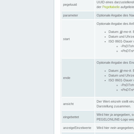
UUID eines darzustellende
pegeluuid
der
Pegeltabelle
aufgeliste
parameter
Optionale Angabe des Nam
Optionale Angabe des Anf
Datum:
jjjj-mo-tt
. 
Datum und Uhrze
start
ISO 8601-Dauer mi
-PnDTn
+PnDTn
Optionale Angabe des End
Datum:
jjjj-mo-tt
. 
Datum und Uhrze
ende
ISO 8601-Dauer mi
-PnDTn
+PnDTn
Der Wert
einzeln
stellt e
ansicht
Darstellung zusammen.
Wird hier
ja
angegeben, so 
eingebettet
PEGELONLINE-Logo weg
anzeigeEinzelwerte
Wird hier
nein
angegeben, 