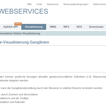
Hilfe
Links
Impressum
Nutzungsbedingungen
Datenschut
HyDAS-API
Visualisierung
WMS
WFS
SOS
Downloads
Interaktive Online-Visualisierung
e-Visualisierung Ganglinien
linien können grafische Anzeigen aktueller gewässerkundlicher Zeitreihen (z.B. Wassersta
seite integriert werden.
g
kann die Gangliniendarstellung durch den Benutzer in vielerlei Hinsicht verändert werden:
ts durch Zoomen und Verschieben
llarisch und als Tooltips
bebalken und Kalender