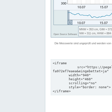
<iframe

	src="https://pegelonline.wsv.de/webservices/zeitreihe/visualisierung?pegeluuid=b6c6d5c8-e2d5-4469-8dd8-
fa972ef7eaea&eingebettet=ja"

	width="940"

	height="460"

	scrolling="no"

	style="border: none">

</iframe>