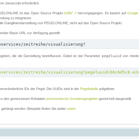
von Javascript erforderlich.
 PEGELONLINE ist das Open Source Projekt
GIMV
↗
hervorgegangen. Es basiert auf
Google
endung zu integrieren.
 die Gangliniendarstellung von PEGELONLINE, nicht auf das Open Source Projekt.
lgender Basis-URL zur Verfügung gestellt:
bservices/zeitreihe/visualisierung?
ben, die die Darstellung beeinflussen. Dabei ist der Parameter
pegeluuid
von mindes
bservices/zeitreihe/visualisierung?pegeluuid=b6c6d5c8-e2
unveränderliche IDs der Pegel. Die UUIDs sind in der
Pegeltabelle
aufgelistet.
el zu den gemessenen Rohdaten
astronomische Gezeitenganglinien
gestrichelt dargestellt.
gehängt werden. Beispiele finden Sie weiter
unten
.