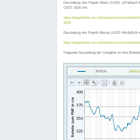
Darstellung des Pegels Mainz (UUID: a37a9aa3-4
CEST 2026 Uhr.
https://pegelonline.wsv.de/webservices/zeitre
2026
Darstellung des Pegels Maxau (UUID: b6c6d5c8-e2d
https://pegelonline.wsv.de/webservices/zeitreih
Folgende Darstellung der Ganglinie ist eine Einb