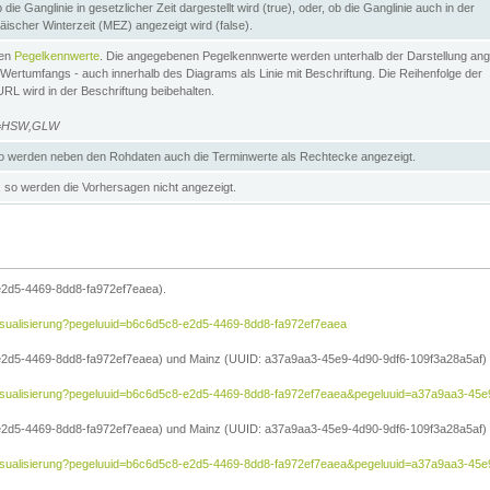
die Ganglinie in gesetzlicher Zeit dargestellt wird (true), oder, ob die Ganglinie auch in der
äischer Winterzeit (MEZ) angezeigt wird (false).
ten
Pegelkennwerte
. Die angegebenen Pegelkennwerte werden unterhalb der Darstellung ang
Wertumfangs - auch innerhalb des Diagrams als Linie mit Beschriftung. Die Reihenfolge der
RL wird in der Beschriftung beibehalten.
e=HSW,GLW
 werden neben den Rohdaten auch die Terminwerte als Rechtecke angezeigt.
so werden die Vorhersagen nicht angezeigt.
e2d5-4469-8dd8-fa972ef7eaea).
e/visualisierung?pegeluuid=b6c6d5c8-e2d5-4469-8dd8-fa972ef7eaea
2d5-4469-8dd8-fa972ef7eaea) und Mainz (UUID: a37a9aa3-45e9-4d90-9df6-109f3a28a5af) in
he/visualisierung?pegeluuid=b6c6d5c8-e2d5-4469-8dd8-fa972ef7eaea&pegeluuid=a37a9aa3-45
2d5-4469-8dd8-fa972ef7eaea) und Mainz (UUID: a37a9aa3-45e9-4d90-9df6-109f3a28a5af) i
he/visualisierung?pegeluuid=b6c6d5c8-e2d5-4469-8dd8-fa972ef7eaea&pegeluuid=a37a9aa3-4