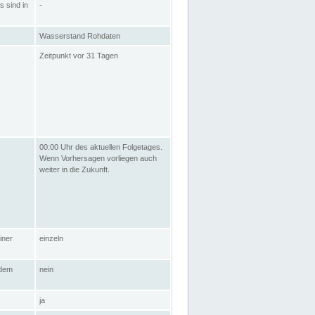
s sind in
-
Wasserstand Rohdaten
Zeitpunkt vor 31 Tagen
00:00 Uhr des aktuellen Folgetages.
Wenn Vorhersagen vorliegen auch
weiter in die Zukunft.
iner
einzeln
 dem
nein
ja