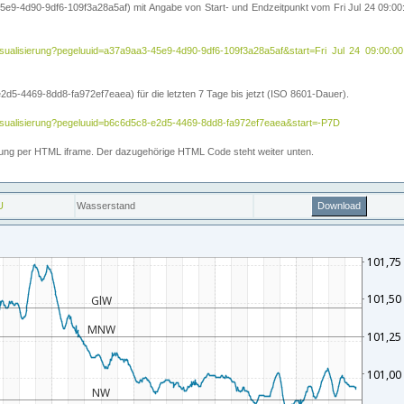
5e9-4d90-9df6-109f3a28a5af) mit Angabe von Start- und Endzeitpunkt vom Fri Jul 24 09:
ihe/visualisierung?pegeluuid=a37a9aa3-45e9-4d90-9df6-109f3a28a5af&start=Fri Jul 24 09
5-4469-8dd8-fa972ef7eaea) für die letzten 7 Tage bis jetzt (ISO 8601-Dauer).
e/visualisierung?pegeluuid=b6c6d5c8-e2d5-4469-8dd8-fa972ef7eaea&start=-P7D
ettung per HTML iframe. Der dazugehörige HTML Code steht weiter unten.