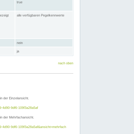
true
ezeigt
alle verfügbaren Pegelkennwerte
nein
ja
nach oben
 der Einzelansicht.
e9-4d90-9df6-109f3a28a5af
n der Mehrfachansicht.
5e9-4d90-9df6-109f3a28a5af&ansicht=mehrfach