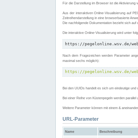
Für die Darstellung im Browser ist die Aktivierung 
Aus der interaktiven Online-Visualisierung auf
Zeitreihendarstellung in eine browserbasierte Anw
Die nachfolgende Dokumentation bezieht sich auf
Die interaktive Online-Visualisierung wird unter fo
https://pegelonline.wsv.de/we
Nach dem Fragezeichen werden Parameter angege
maximal sechs möglich):
https://pegelonline.wsv.de/we
Bei den UUIDs handelt es sich um eindeutige und 
Bei einer Reihe von Küstenpegeln werden parall
Weitere Parameter können mit einem & aneinander 
URL-Parameter
Name
Beschreibung