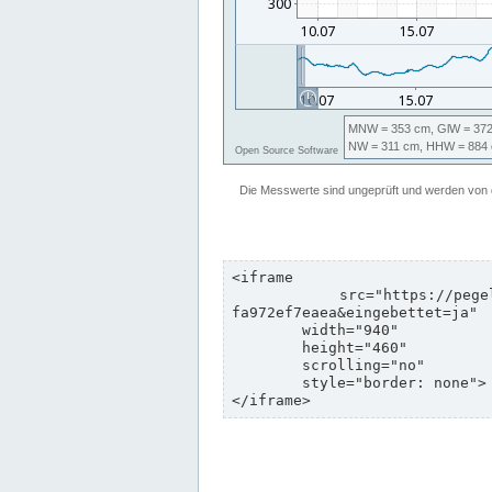
<iframe

	src="https://pegelonline.wsv.de/webservices/zeitreihe/visualisierung?pegeluuid=b6c6d5c8-e2d5-4469-8dd8-
fa972ef7eaea&eingebettet=ja"

	width="940"

	height="460"

	scrolling="no"

	style="border: none">

</iframe>