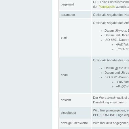
UUID eines darzustellende
pegeluuid
der
Pegeltabelle
aufgeliste
parameter
Optionale Angabe des Nam
Optionale Angabe des Anf
Datum:
jjjj-mo-tt
. 
Datum und Uhrze
start
ISO 8601-Dauer mi
-PnDTn
+PnDTn
Optionale Angabe des End
Datum:
jjjj-mo-tt
. 
Datum und Uhrze
ende
ISO 8601-Dauer mi
-PnDTn
+PnDTn
Der Wert
einzeln
stellt e
ansicht
Darstellung zusammen.
Wird hier
ja
angegeben, so 
eingebettet
PEGELONLINE-Logo weg
anzeigeEinzelwerte
Wird hier
nein
angegeben, 