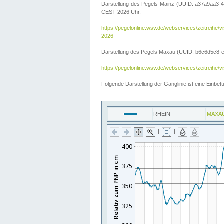
Darstellung des Pegels Mainz (UUID: a37a9aa3-4
CEST 2026 Uhr.
https://pegelonline.wsv.de/webservices/zeitre
2026
Darstellung des Pegels Maxau (UUID: b6c6d5c8-e2d
https://pegelonline.wsv.de/webservices/zeitreih
Folgende Darstellung der Ganglinie ist eine Einb