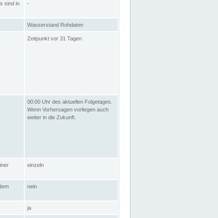
s sind in
-
Wasserstand Rohdaten
Zeitpunkt vor 31 Tagen
00:00 Uhr des aktuellen Folgetages.
Wenn Vorhersagen vorliegen auch
weiter in die Zukunft.
iner
einzeln
 dem
nein
ja