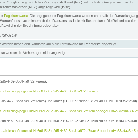
die Ganglinie in gesetzlicher Zeit dargestellt wird (true), oder, ob die Ganglinie auch in der
äischer Winterzeit (MEZ) angezeigt wird (false).
ten
Pegelkennwerte
. Die angegebenen Pegelkennwerte werden unterhalb der Darstellung ang
Wertumfangs - auch innerhalb des Diagrams als Linie mit Beschriftung. Die Reihenfolge der
RL wird in der Beschriftung beibehalten.
e=HSW,GLW
 werden neben den Rohdaten auch die Terminwerte als Rechtecke angezeigt.
so werden die Vorhersagen nicht angezeigt.
e2d5-4469-8dd8-fa972ef7eaea).
e/visualisierung?pegeluuid=b6c6d5c8-e2d5-4469-8dd8-fa972ef7eaea
2d5-4469-8dd8-fa972ef7eaea) und Mainz (UUID: a37a9aa3-45e9-4d90-9df6-109f3a28a5af) in
he/visualisierung?pegeluuid=b6c6d5c8-e2d5-4469-8dd8-fa972ef7eaea&pegeluuid=a37a9aa3-45
2d5-4469-8dd8-fa972ef7eaea) und Mainz (UUID: a37a9aa3-45e9-4d90-9df6-109f3a28a5af) i
he/visualisierung?pegeluuid=b6c6d5c8-e2d5-4469-8dd8-fa972ef7eaea&pegeluuid=a37a9aa3-4