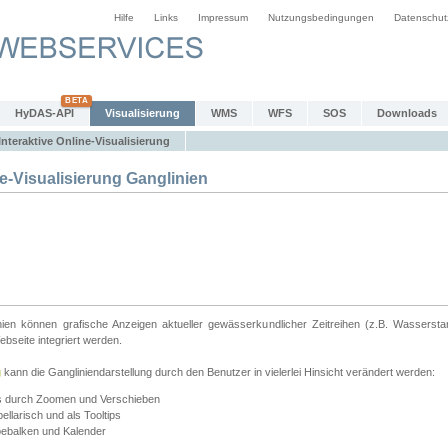
Hilfe
Links
Impressum
Nutzungsbedingungen
Datenschut
HyDAS-API
Visualisierung
WMS
WFS
SOS
Downloads
Interaktive Online-Visualisierung
e-Visualisierung Ganglinien
linien können grafische Anzeigen aktueller gewässerkundlicher Zeitreihen (z.B. Wassersta
seite integriert werden.
g
kann die Gangliniendarstellung durch den Benutzer in vielerlei Hinsicht verändert werden:
ts durch Zoomen und Verschieben
llarisch und als Tooltips
bebalken und Kalender