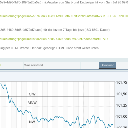
5e9-4d90-9df6-109f3a28a5af) mit Angabe von Start- und Endzeitpunkt vom Sun Jul 26 09:
ihe/visualisierung?pegeluuid=a37a9aa3-45e9-4d90-9df6-109f3a28a5af&start=Sun Jul 26 09
5-4469-8dd8-fa972ef7eaea) für die letzten 7 Tage bis jetzt (ISO 8601-Dauer).
e/visualisierung?pegeluuid=b6c6d5c8-e2d5-4469-8dd8-fa972ef7eaea&start=-P7D
ettung per HTML iframe. Der dazugehörige HTML Code steht weiter unten.