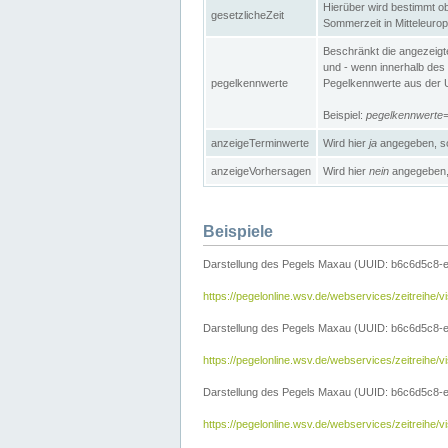
Hierüber wird bestimmt ob 
gesetzlicheZeit
Sommerzeit in Mitteleurop
Beschränkt die angezeig
und - wenn innerhalb des 
pegelkennwerte
Pegelkennwerte aus der U
Beispiel:
pegelkennwert
anzeigeTerminwerte
Wird hier
ja
angegeben, so
anzeigeVorhersagen
Wird hier
nein
angegeben, 
Beispiele
Darstellung des Pegels Maxau (UUID: b6c6d5c8-
https://pegelonline.wsv.de/webservices/zeitreih
Darstellung des Pegels Maxau (UUID: b6c6d5c8-e
https://pegelonline.wsv.de/webservices/zeitrei
Darstellung des Pegels Maxau (UUID: b6c6d5c8-e
https://pegelonline.wsv.de/webservices/zeitrei