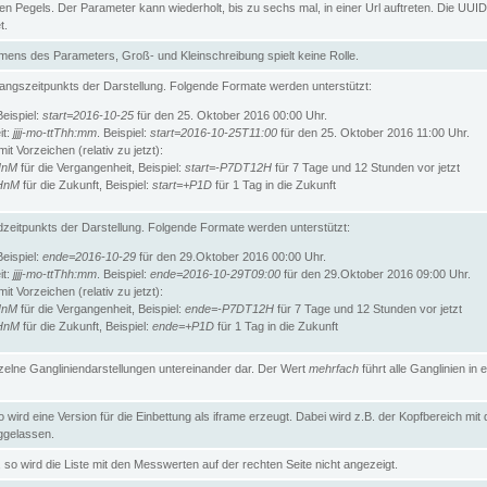
n Pegels. Der Parameter kann wiederholt, bis zu sechs mal, in einer Url auftreten. Die UUID
t.
ens des Parameters, Groß- und Kleinschreibung spielt keine Rolle.
angszeitpunkts der Darstellung. Folgende Formate werden unterstützt:
Beispiel:
start=2016-10-25
für den 25. Oktober 2016 00:00 Uhr.
it:
jjjj-mo-ttThh:mm
. Beispiel:
start=2016-10-25T11:00
für den 25. Oktober 2016 11:00 Uhr.
t Vorzeichen (relativ zu jetzt):
HnM
für die Vergangenheit, Beispiel:
start=-P7DT12H
für 7 Tage und 12 Stunden vor jetzt
HnM
für die Zukunft, Beispiel:
start=+P1D
für 1 Tag in die Zukunft
zeitpunkts der Darstellung. Folgende Formate werden unterstützt:
Beispiel:
ende=2016-10-29
für den 29.Oktober 2016 00:00 Uhr.
it:
jjjj-mo-ttThh:mm
. Beispiel:
ende=2016-10-29T09:00
für den 29.Oktober 2016 09:00 Uhr.
t Vorzeichen (relativ zu jetzt):
HnM
für die Vergangenheit, Beispiel:
ende=-P7DT12H
für 7 Tage und 12 Stunden vor jetzt
HnM
für die Zukunft, Beispiel:
ende=+P1D
für 1 Tag in die Zukunft
inzelne Gangliniendarstellungen untereinander dar. Der Wert
mehrfach
führt alle Ganglinien in e
wird eine Version für die Einbettung als iframe erzeugt. Dabei wird z.B. der Kopfbereich mit
gelassen.
so wird die Liste mit den Messwerten auf der rechten Seite nicht angezeigt.