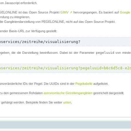
von Javascript erforderlich.
 PEGELONLINE ist das Open Source Projekt
GIMV
↗
hervorgegangen. Es basiert auf
Google
endung zu integrieren.
 die Gangliniendarstellung von PEGELONLINE, nicht auf das Open Source Projekt.
lgender Basis-URL zur Verfügung gestellt:
bservices/zeitreihe/visualisierung?
ben, die die Darstellung beeinflussen. Dabei ist der Parameter
pegeluuid
von mindes
bservices/zeitreihe/visualisierung?pegeluuid=b6c6d5c8-e2
unveränderliche IDs der Pegel. Die UUIDs sind in der
Pegeltabelle
aufgelistet.
el zu den gemessenen Rohdaten
astronomische Gezeitenganglinien
gestrichelt dargestellt.
gehängt werden. Beispiele finden Sie weiter
unten
.