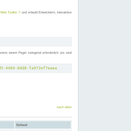
 Web Toolkit
↗
und erlaubt Entwicklern, interaktive
tens einem Pegel zwingend erforderlich (es sind
d5-4469-8dd8-fa972ef7eaea
nach oben
Default