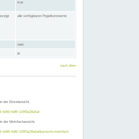
true
ezeigt
alle verfügbaren Pegelkennwerte
nein
ja
nach oben
 der Einzelansicht.
e9-4d90-9df6-109f3a28a5af
n der Mehrfachansicht.
5e9-4d90-9df6-109f3a28a5af&ansicht=mehrfach