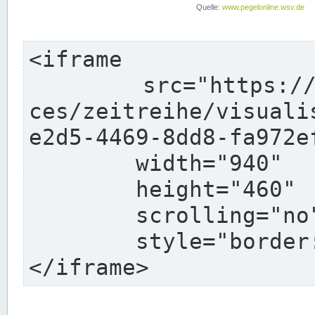
<iframe

	src="https://pegelonline.wsv.de/webservi
ces/zeitreihe/visuali
e2d5-4469-8dd8-fa972e
	width="940"

	height="460"

	scrolling="no"

	style="border: none">

</iframe>