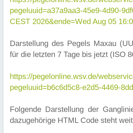
pegeluuid=a37a9aa3-45e9-4d90-9d
CEST 2026&ende=Wed Aug 05 16:0
Darstellung des Pegels Maxau (UU
für die letzten 7 Tage bis jetzt (ISO
https://pegelonline.wsv.de/webservic
pegeluuid=b6c6d5c8-e2d5-4469-8dd
Folgende Darstellung der Ganglini
dazugehörige HTML Code steht weit