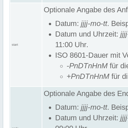
Optionale Angabe des Anf
Datum:
jjjj-mo-tt
. Beis
Datum und Uhrzeit:
jj
11:00 Uhr.
start
ISO 8601-Dauer mit Vor
-PnDTnHnM
für di
+PnDTnHnM
für d
Optionale Angabe des End
Datum:
jjjj-mo-tt
. Beis
Datum und Uhrzeit:
jj