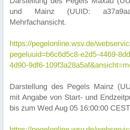
Darstellung des Pegels Maxau (UU
und Mainz (UUID: a37a9aa3-
Mehrfachansicht.
https://pegelonline.wsv.de/webservic
pegeluuid=b6c6d5c8-e2d5-4469-8d
4d90-9df6-109f3a28a5af&ansicht=m
Darstellung des Pegels Mainz (UU
mit Angabe von Start- und Endzeit
bis zum Wed Aug 05 16:00:00 CEST
https://pegelonline.wsv.de/webservic