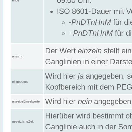
09:00 Uhr.
ende
ISO 8601-Dauer mit Vor
-PnDTnHnM
für di
+PnDTnHnM
für d
Der Wert
einzeln
stellt e
ansicht
Ganglinien in einer Dars
Wird hier
ja
angegeben, so 
eingebettet
Kopfbereich mit dem PE
Wird hier
nein
angegeben, 
anzeigeEinzelwerte
Hierüber wird bestimmt ob 
gesetzlicheZeit
Ganglinie auch in der Som