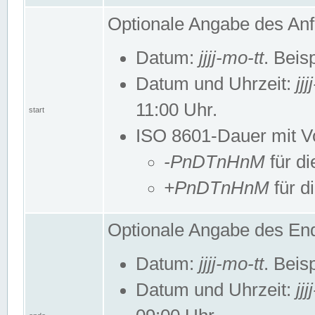
Optionale Angabe des Anf
Datum:
jjjj-mo-tt
. Beis
Datum und Uhrzeit:
jj
11:00 Uhr.
start
ISO 8601-Dauer mit Vor
-PnDTnHnM
für di
+PnDTnHnM
für d
Optionale Angabe des End
Datum:
jjjj-mo-tt
. Beis
Datum und Uhrzeit:
jj