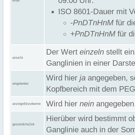
09:00 Uhr.
ende
ISO 8601-Dauer mit Vor
-PnDTnHnM
für di
+PnDTnHnM
für d
Der Wert
einzeln
stellt e
ansicht
Ganglinien in einer Dars
Wird hier
ja
angegeben, so 
eingebettet
Kopfbereich mit dem PE
Wird hier
nein
angegeben, 
anzeigeEinzelwerte
Hierüber wird bestimmt ob 
gesetzlicheZeit
Ganglinie auch in der Som