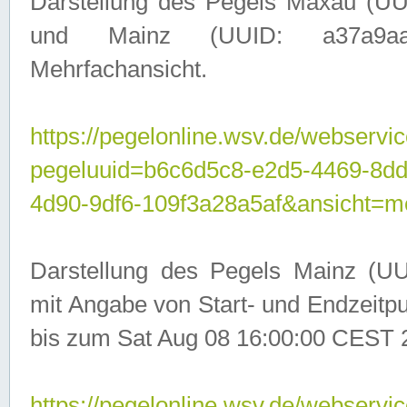
Darstellung des Pegels Maxau (UU
und Mainz (UUID: a37a9aa3-
Mehrfachansicht.
https://pegelonline.wsv.de/webservic
pegeluuid=b6c6d5c8-e2d5-4469-8d
4d90-9df6-109f3a28a5af&ansicht=m
Darstellung des Pegels Mainz (UU
mit Angabe von Start- und Endzeit
bis zum Sat Aug 08 16:00:00 CEST 
https://pegelonline.wsv.de/webservic