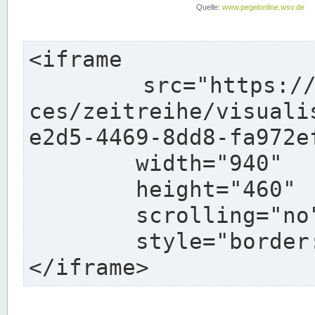
<iframe

	src="https://pegelonline.wsv.de/webservi
ces/zeitreihe/visuali
e2d5-4469-8dd8-fa972e
	width="940"

	height="460"

	scrolling="no"

	style="border: none">

</iframe>