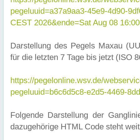
pegeluuid=a37a9aa3-45e9-4d90-9d
CEST 2026&ende=Sat Aug 08 16:00
Darstellung des Pegels Maxau (UU
für die letzten 7 Tage bis jetzt (ISO
https://pegelonline.wsv.de/webservic
pegeluuid=b6c6d5c8-e2d5-4469-8dd
Folgende Darstellung der Ganglini
dazugehörige HTML Code steht weit