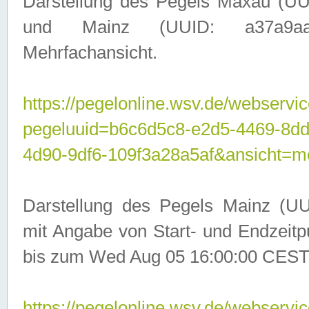
Darstellung des Pegels Maxau (UU
und Mainz (UUID: a37a9aa3-
Mehrfachansicht.
https://pegelonline.wsv.de/webservic
pegeluuid=b6c6d5c8-e2d5-4469-8d
4d90-9df6-109f3a28a5af&ansicht=m
Darstellung des Pegels Mainz (UU
mit Angabe von Start- und Endzeit
bis zum Wed Aug 05 16:00:00 CEST
https://pegelonline.wsv.de/webservic