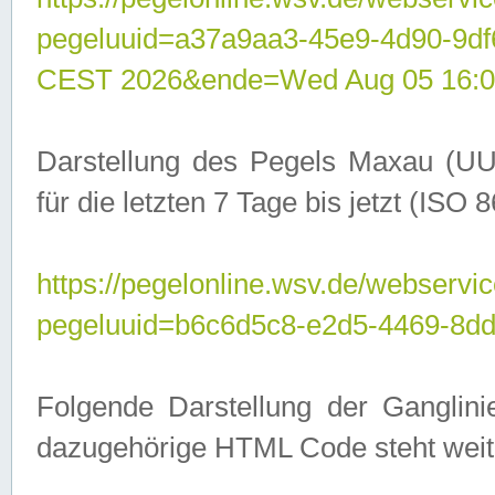
pegeluuid=a37a9aa3-45e9-4d90-9d
CEST 2026&ende=Wed Aug 05 16:0
Darstellung des Pegels Maxau (UU
für die letzten 7 Tage bis jetzt (ISO
https://pegelonline.wsv.de/webservic
pegeluuid=b6c6d5c8-e2d5-4469-8dd
Folgende Darstellung der Ganglini
dazugehörige HTML Code steht weit