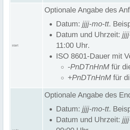
Optionale Angabe des Anf
Datum:
jjjj-mo-tt
. Beis
Datum und Uhrzeit:
jj
11:00 Uhr.
start
ISO 8601-Dauer mit Vor
-PnDTnHnM
für di
+PnDTnHnM
für d
Optionale Angabe des End
Datum:
jjjj-mo-tt
. Beis
Datum und Uhrzeit:
jj