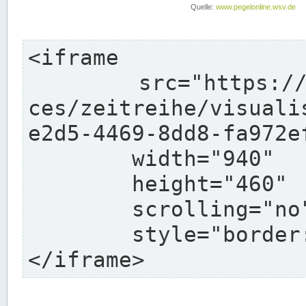
<iframe

	src="https://pegelonline.wsv.de/webservi
ces/zeitreihe/visuali
e2d5-4469-8dd8-fa972e
	width="940"

	height="460"

	scrolling="no"

	style="border: none">

</iframe>