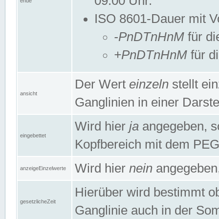
09:00 Uhr.
ende
ISO 8601-Dauer mit Vor
-PnDTnHnM
für di
+PnDTnHnM
für d
Der Wert
einzeln
stellt e
ansicht
Ganglinien in einer Dars
Wird hier
ja
angegeben, so 
eingebettet
Kopfbereich mit dem PE
Wird hier
nein
angegeben, 
anzeigeEinzelwerte
Hierüber wird bestimmt ob 
gesetzlicheZeit
Ganglinie auch in der Som