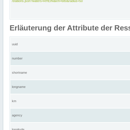
/stations.json?waters=RHEIN&km=680&radius=50
Erläuterung der Attribute der Res
uuid
number
shortname
longname
km
agency
longitude