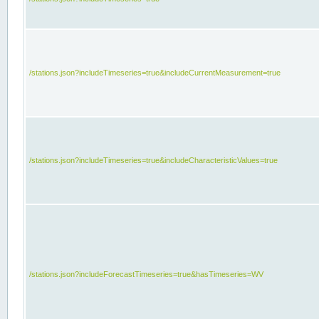
/stations.json?includeTimeseries=true&includeCurrentMeasurement=true
/stations.json?includeTimeseries=true&includeCharacteristicValues=true
/stations.json?includeForecastTimeseries=true&hasTimeseries=WV