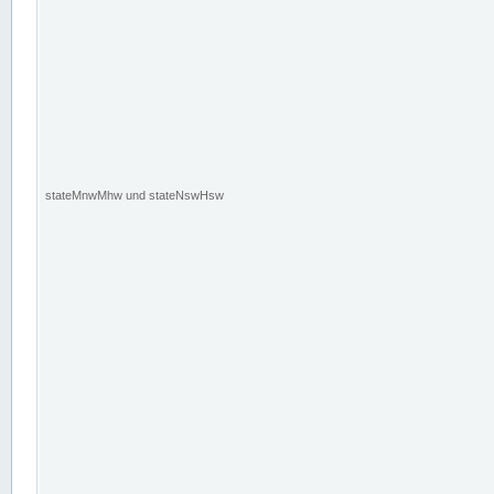
stateMnwMhw und stateNswHsw