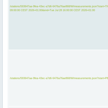
/stations/593647aa-9fea-43ec-a7d6-6476a76ae868/W/measurements.json?start=Th
09:00:00 CEST 2026+01:00&end=Tue Jul 28 16:00:00 CEST 2026+01:00
/stations/593647aa-9fea-43ec-a7d6-6476a76ae868/W/measurements.json?start=P