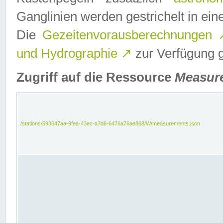
Ganglinien werden gestrichelt in e
Die
Gezeitenvorausberechnungen
und Hydrographie
↗
zur Verfügung ge
Zugriff auf die Ressource
Measur
/stations/593647aa-9fea-43ec-a7d6-6476a76ae868/W/measurements.json