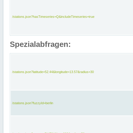
/stations.json?hasTimeseries=Q&includeTimeseries=true
Spezialabfragen:
/stations.json?latitude=52.44&longitude=13.57&radius=30
/stations.json?fuzzyId=berlin