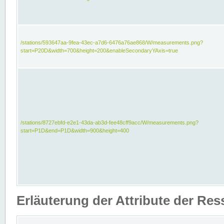
/stations/593647aa-9fea-43ec-a7d6-6476a76ae868/W/measurements.png?
start=P20D&width=700&height=200&enableSecondaryYAxis=true
/stations/8727ebfd-e2e1-43da-ab3d-fee48cff9acc/W/measurements.png?
start=P1D&end=P1D&width=900&height=400
Erläuterung der Attribute der Re