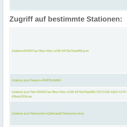
Zugriff auf bestimmte Stationen:
/stations/593647aa-9fea-43ec-a7d6-6476a76ae868.json
/stations.json?waters=RHEIN,MAIN
/stations.json?ids=593647aa-9fea-43ec-a7d6-6476a76ae868,70272185-b2b3-4178-
43bea330dcae
/stations.json?timeseries=Q&includeTimeseries=true