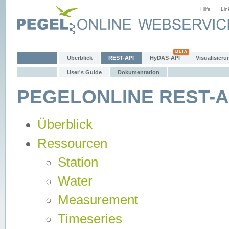
Hilfe
Lin
Überblick
REST-API
HyDAS-API
Visualisieru
User's Guide
Dokumentation
PEGELONLINE REST-AP
Überblick
Ressourcen
Station
Water
Measurement
Timeseries