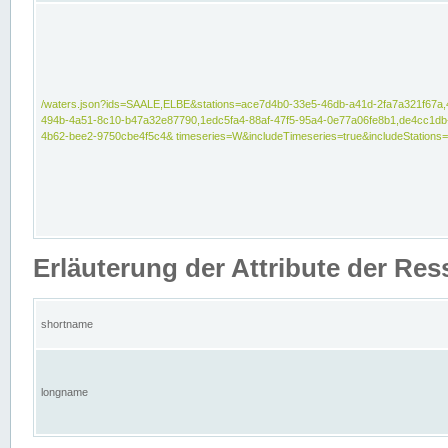
/waters.json?ids=SAALE,ELBE&stations=ace7d4b0-33e5-46db-a41d-2fa7a321f67a,
494b-4a51-8c10-b47a32e87790,1edc5fa4-88af-47f5-95a4-0e77a06fe8b1,de4cc1db
4b62-bee2-9750cbe4f5c4& timeseries=W&includeTimeseries=true&includeStations=
Erläuterung der Attribute der Re
shortname
longname