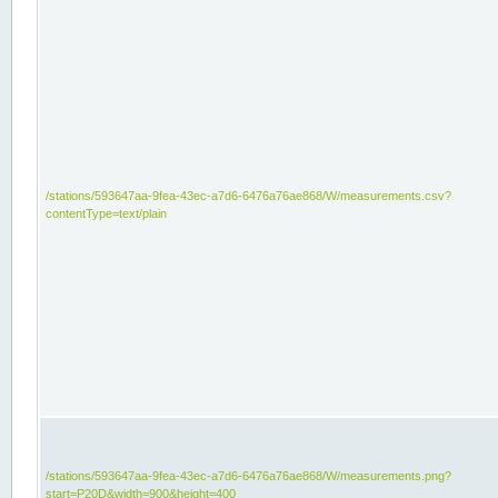
/stations/593647aa-9fea-43ec-a7d6-6476a76ae868/W/measurements.csv?
contentType=text/plain
/stations/593647aa-9fea-43ec-a7d6-6476a76ae868/W/measurements.png?
start=P20D&width=900&height=400