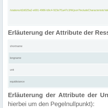
/stations/d2d025a2-e691-4986-b9c4-923e7f1a47c3/W.json?includeCharacteristicVa
Erläuterung der Attribute der Res
shortname
longname
unit
equidistance
Erläuterung der Attribute der U
hierbei um den Pegelnullpunkt):