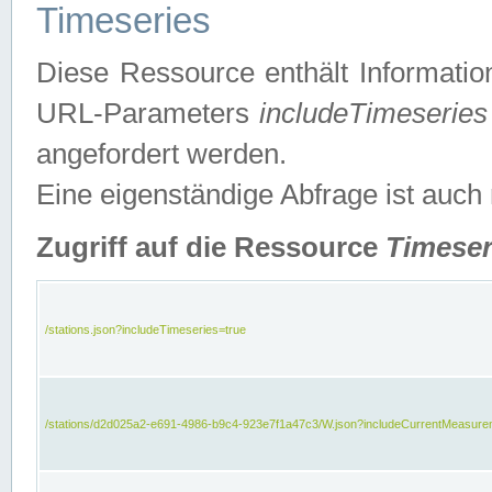
Timeseries
Diese Ressource enthält Informatio
URL-Parameters
includeTimeseries
angefordert werden.
Eine eigenständige Abfrage ist auch
Zugriff auf die Ressource
Timeser
/stations.json?includeTimeseries=true
/stations/d2d025a2-e691-4986-b9c4-923e7f1a47c3/W.json?includeCurrentMeasure