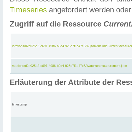
Timeseries
angefordert werden oder
Zugriff auf die Ressource
Curren
/stations/d2d025a2-e691-4986-b9c4-923e7f1a47c3/W.json?includeCurrentMeasure
/stations/d2d025a2-e691-4986-b9c4-923e7f1a47c3/W/currentmeasurement.json
Erläuterung der Attribute der R
timestamp