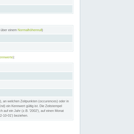
n über einem
Normalhöhennull
)
ennwerte
):
), an welchen Zeitpunkten (occurences) oder in
) ein Kennwert gültig ist. Die Zeitstempel
h auf ein Jahr (z.B. '2002'), auf einen Monat
02-10-01') beziehen.