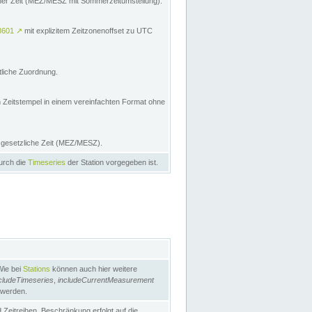
licher Zeit (MEZ/MESZ mit Sommerzeitumstellung):
8601
↗
mit explizitem Zeitzonenoffset zu UTC
tliche Zuordnung.
n Zeitstempel in einem vereinfachten Format ohne
e gesetzliche Zeit (MEZ/MESZ).
durch die
Timeseries
der Station vorgegeben ist.
Wie bei
Stations
können auch hier weitere
cludeTimeseries
,
includeCurrentMeasurement
 werden.
Zeitreihen. Beschränkung erfolgt auf die