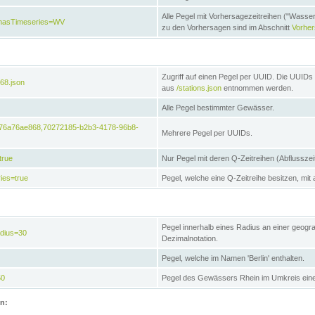
Alle Pegel mit Vorhersagezeitreihen ("Wasse
e&hasTimeseries=WV
zu den Vorhersagen sind im Abschnitt
Vorhe
Zugriff auf einen Pegel per UUID. Die UUIDs 
68.json
aus
/stations.json
entnommen werden.
Alle Pegel bestimmter Gewässer.
6476a76ae868,70272185-b2b3-4178-96b8-
Mehrere Pegel per UUIDs.
true
Nur Pegel mit deren Q-Zeitreihen (Abflusszei
ies=true
Pegel, welche eine Q-Zeitreihe besitzen, mit 
Pegel innerhalb eines Radius an einer geogr
adius=30
Dezimalnotation.
Pegel, welche im Namen 'Berlin' enthalten.
50
Pegel des Gewässers Rhein im Umkreis eine
on: