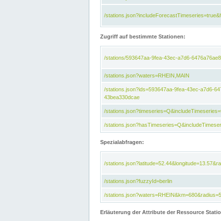
/stations.json?includeForecastTimeseries=tru
Zugriff auf bestimmte Stationen:
/stations/593647aa-9fea-43ec-a7d6-6476a76ae8
/stations.json?waters=RHEIN,MAIN
/stations.json?ids=593647aa-9fea-43ec-a7d6-
43bea330dcae
/stations.json?timeseries=Q&includeTimeseries=
/stations.json?hasTimeseries=Q&includeTimeser
Spezialabfragen:
/stations.json?latitude=52.44&longitude=13.57&r
/stations.json?fuzzyId=berlin
/stations.json?waters=RHEIN&km=680&radius=
Erläuterung der Attribute der Ressource Stati