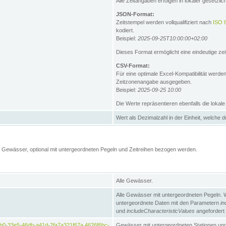
Alle Zeitangaben erfolgen in lokaler gesetz
JSON-Format:
Zeitstempel werden vollqualifiziert nach
ISO 
kodiert.
Beispiel:
2025-09-25T10:00:00+02:00
Dieses Format ermöglicht eine eindeutige zei
CSV-Format:
Für eine optimale Excel-Kompatibilität werde
Zeitzonenangabe ausgegeben.
Beispiel:
2025-09-25 10:00
Die Werte repräsentieren ebenfalls die lokal
Wert als Dezimalzahl in der Einheit, welche 
Gewässer, optional mit untergeordneten Pegeln und Zeitreihen bezogen werden.
Alle Gewässer.
Alle Gewässer mit untergeordneten Pegeln. 
untergeordnete Daten mit den Parametern
in
und
includeCharacteristicValues
angefordert
b0-33e5-46db-a41d-2fa7a321f67a,4626f6bc-
Gewässer mit untergeordneten Stationen und 