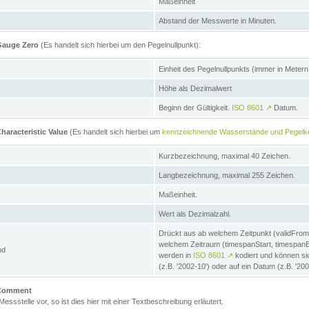
Maßeinheit
Abstand der Messwerte in Minuten.
 Gauge Zero
(Es handelt sich hierbei um den Pegelnullpunkt):
Einheit des Pegelnullpunkts (immer in Meter
Höhe als Dezimalwert
Beginn der Gültigkeit.
ISO 8601
↗
Datum.
haracteristic Value
(Es handelt sich hierbei um
kennzeichnende Wasserstände und Pegelk
Kurzbezeichnung, maximal 40 Zeichen.
Langbezeichnung, maximal 255 Zeichen.
Maßeinheit.
Wert als Dezimalzahl.
Drückt aus ab welchem Zeitpunkt (validFrom
welchem Zeitraum (timespanStart, timespanEnd
nd
werden in
ISO 8601
↗
kodiert und können sic
(z.B. '2002-10') oder auf ein Datum (z.B. '20
e Comment
 Messstelle vor, so ist dies hier mit einer Textbeschreibung erläutert.