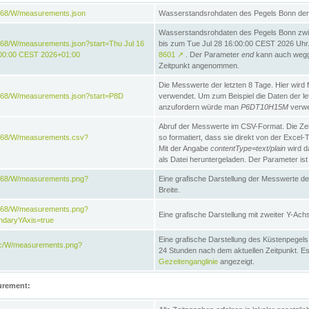
868/W/measurements.json
Wasserstandsrohdaten des Pegels Bonn der 
Wasserstandsrohdaten des Pegels Bonn zwi
68/W/measurements.json?start=Thu Jul 16
bis zum Tue Jul 28 16:00:00 CEST 2026 Uhr. 
:00:00 CEST 2026+01:00
8601
↗
. Der Parameter
end
kann auch wegge
Zeitpunkt angenommen.
Die Messwerte der letzten 8 Tage. Hier wird f
868/W/measurements.json?start=P8D
verwendet. Um zum Beispiel die Daten der l
anzufordern würde man
P6DT10H15M
verwe
Abruf der Messwerte im CSV-Format. Die Ze
e868/W/measurements.csv?
so formatiert, dass sie direkt von der Excel-
Mit der Angabe
contentType=text/plain
wird d
als Datei heruntergeladen. Der Parameter ist
e868/W/measurements.png?
Eine grafische Darstellung der Messwerte de
Breite.
e868/W/measurements.png?
Eine grafische Darstellung mit zweiter Y-Achs
ndaryYAxis=true
Eine grafische Darstellung des Küstenpegel
acc/W/measurements.png?
24 Stunden nach dem aktuellen Zeitpunkt. Es
Gezeitenganglinie
angezeigt.
urement: