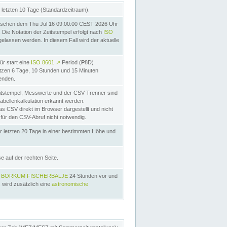
letzten 10 Tage (Standardzeitraum).
schen dem Thu Jul 16 09:00:00 CEST 2026 Uhr
Die Notation der Zeitstempel erfolgt nach
ISO
lassen werden. In diesem Fall wird der aktuelle
ür start eine
ISO 8601
↗
Period (
P
8D)
etzen 6 Tage, 10 Stunden und 15 Minuten
nden.
itstempel, Messwerte und der CSV-Trenner sind
Tabellenkalkulation erkannt werden.
as CSV direkt im Browser dargestellt und nicht
 für den CSV-Abruf nicht notwendig.
r letzten 20 Tage in einer bestimmten Höhe und
e auf der rechten Seite.
s
BORKUM FISCHERBALJE
24 Stunden vor und
 wird zusätzlich eine
astronomische