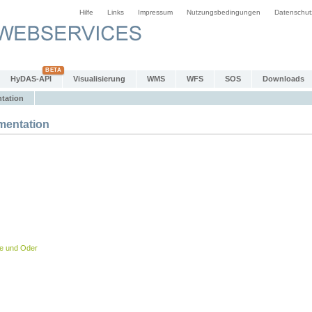
Hilfe
Links
Impressum
Nutzungsbedingungen
Datenschut
HyDAS-API
Visualisierung
WMS
WFS
SOS
Downloads
tation
entation
be und Oder