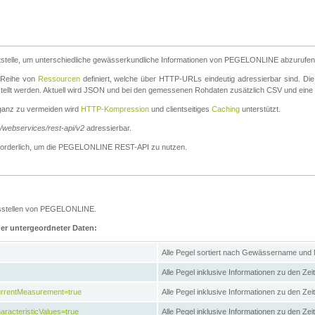
stelle, um unterschiedliche gewässerkundliche Informationen von PEGELONLINE abzurufen
e Reihe von
Ressourcen
definiert, welche über HTTP-URLs eindeutig adressierbar sind. Die
stellt werden. Aktuell wird JSON und bei den gemessenen Rohdaten zusätzlich CSV und eine
ganz zu vermeiden wird
HTTP-Kompression
und clientseitiges
Caching
unterstützt.
e/webservices/rest-api/v2
adressierbar.
g erforderlich, um die PEGELONLINE REST-API zu nutzen.
essstellen von PEGELONLINE.
ner untergeordneter Daten:
Alle Pegel sortiert nach Gewässername und
Alle Pegel inklusive Informationen zu den Zeit
CurrentMeasurement=true
Alle Pegel inklusive Informationen zu den Ze
aracteristicValues=true
Alle Pegel inklusive Informationen zu den Z