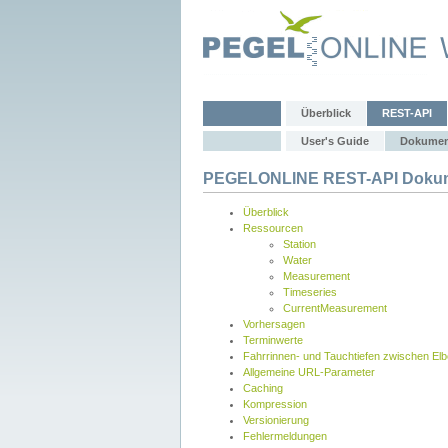
Überblick
REST-API
User's Guide
Dokumen
PEGELONLINE REST-API Dokum
Überblick
Ressourcen
Station
Water
Measurement
Timeseries
CurrentMeasurement
Vorhersagen
Terminwerte
Fahrrinnen- und Tauchtiefen zwischen El
Allgemeine URL-Parameter
Caching
Kompression
Versionierung
Fehlermeldungen