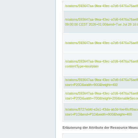
/stations/593647aa-9fea-43ec-a7d6-6476a76ae
/stations/593647aa-9fea-43ec-a7d6-6476a76ae8
09:00:00 CEST 2026+01:00&end=Tue Jul 28 16
/stations/593647aa-9fea-43ec-a7d6-6476a76ae
/stations/593647aa-9fea-43ec-a7d6-6476a76a
contentType=text/plain
/stations/593647aa-9fea-43ec-a7d6-6476a76a
start=P20D&width=900&height=400
/stations/593647aa-9fea-43ec-a7d6-6476a76a
start=P20D&width=700&height=200&enableSeco
/stations/8727ebfd-e2e1-43da-ab3d-fee48cff9
start=P1D&end=P1D&width=900&height=400
Erläuterung der Attribute der Ressource Meas