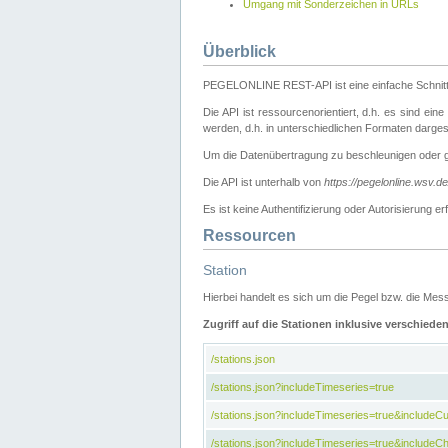
Umgang mit Sonderzeichen in URLs
Überblick
PEGELONLINE REST-API ist eine einfache Schnitt
Die API ist ressourcenorientiert, d.h. es sind ein
werden, d.h. in unterschiedlichen Formaten darge
Um die Datenübertragung zu beschleunigen oder 
Die API ist unterhalb von
https://pegelonline.wsv.d
Es ist keine Authentifizierung oder Autorisierun
Ressourcen
Station
Hierbei handelt es sich um die Pegel bzw. die M
Zugriff auf die Stationen inklusive verschiede
/stations.json
/stations.json?includeTimeseries=true
/stations.json?includeTimeseries=true&include
/stations.json?includeTimeseries=true&includeCh