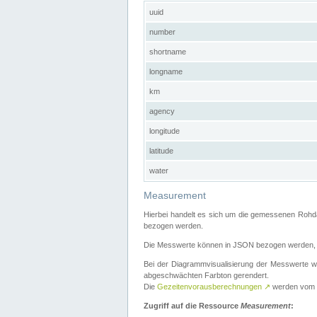
uuid
number
shortname
longname
km
agency
longitude
latitude
water
Measurement
Hierbei handelt es sich um die gemessenen Rohda
bezogen werden.
Die Messwerte können in JSON bezogen werden, i
Bei der Diagrammvisualisierung der Messwerte w
abgeschwächten Farbton gerendert.
Die
Gezeitenvorausberechnungen
↗
werden vom
Zugriff auf die Ressource
Measurement
: