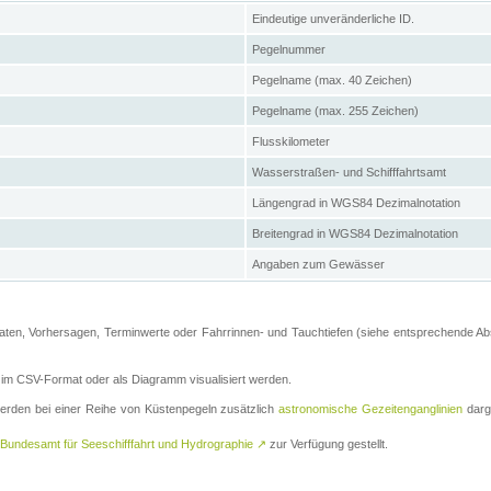
Eindeutige unveränderliche ID.
Pegelnummer
Pegelname (max. 40 Zeichen)
Pegelname (max. 255 Zeichen)
Flusskilometer
Wasserstraßen- und Schifffahrtsamt
Längengrad in WGS84 Dezimalnotation
Breitengrad in WGS84 Dezimalnotation
Angaben zum Gewässer
ten, Vorhersagen, Terminwerte oder Fahrrinnen- und Tauchtiefen (siehe entsprechende Absc
m CSV-Format oder als Diagramm visualisiert werden.
erden bei einer Reihe von Küstenpegeln zusätzlich
astronomische Gezeitenganglinien
darge
Bundesamt für Seeschifffahrt und Hydrographie
↗
zur Verfügung gestellt.