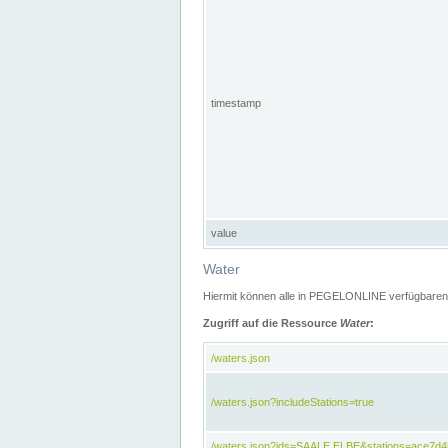
timestamp
value
Water
Hiermit können alle in PEGELONLINE verfügbaren 
Zugriff auf die Ressource
Water
:
/waters.json
/waters.json?includeStations=true
/waters.json?ids=SAALE,ELBE&stations=ace7d4