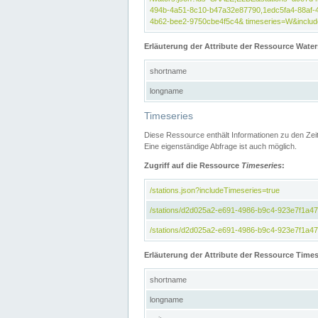
494b-4a51-8c10-b47a32e87790,1edc5fa4-88af-
4b62-bee2-9750cbe4f5c4& timeseries=W&include
Erläuterung der Attribute der Ressource Water
shortname
longname
Timeseries
Diese Ressource enthält Informationen zu den Zei
Eine eigenständige Abfrage ist auch möglich.
Zugriff auf die Ressource
Timeseries
:
/stations.json?includeTimeseries=true
/stations/d2d025a2-e691-4986-b9c4-923e7f1a4
/stations/d2d025a2-e691-4986-b9c4-923e7f1a47c
Erläuterung der Attribute der Ressource Times
shortname
longname