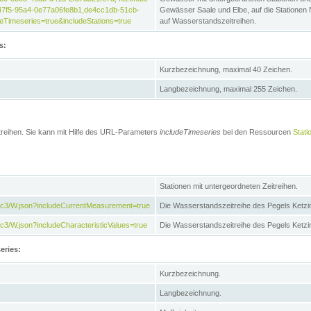
47f5-95a4-0e77a06fe8b1,de4cc1db-51cb-
Gewässer Saale und Elbe, auf die Stationen
Timeseries=true&includeStations=true
auf Wasserstandszeitreihen.
s:
Kurzbezeichnung, maximal 40 Zeichen.
Langbezeichnung, maximal 255 Zeichen.
treihen. Sie kann mit Hilfe des URL-Parameters
includeTimeseries
bei den Ressourcen
Stati
Stationen mit untergeordneten Zeitreihen.
7c3/W.json?includeCurrentMeasurement=true
Die Wasserstandszeitreihe des Pegels Ketzi
3/W.json?includeCharacteristicValues=true
Die Wasserstandszeitreihe des Pegels Ketz
eries:
Kurzbezeichnung.
Langbezeichnung.