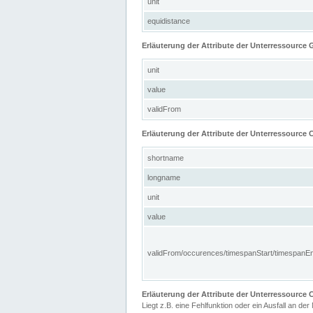
unit
equidistance
Erläuterung der Attribute der Unterressource
unit
value
validFrom
Erläuterung der Attribute der Unterressource C
shortname
longname
unit
value
validFrom/occurences/timespanStart/timespanE
Erläuterung der Attribute der Unterressourc
Liegt z.B. eine Fehlfunktion oder ein Ausfall an der