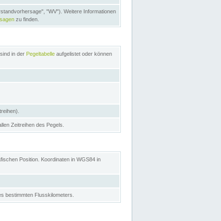
rstandvorhersage", "WV"). Weitere Informationen
rsagen
zu finden.
sind in der
Pegeltabelle
aufgelistet oder können
treihen).
allen Zeitreihen des Pegels.
afischen Position. Koordinaten in WGS84 in
s bestimmten Flusskilometers.