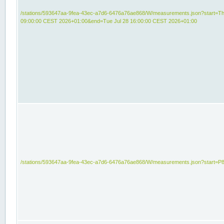
/stations/593647aa-9fea-43ec-a7d6-6476a76ae868/W/measurements.json?start=Th
09:00:00 CEST 2026+01:00&end=Tue Jul 28 16:00:00 CEST 2026+01:00
/stations/593647aa-9fea-43ec-a7d6-6476a76ae868/W/measurements.json?start=P