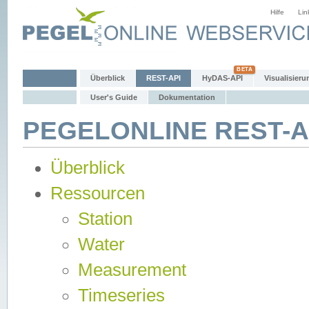
Hilfe
Lin
Überblick
REST-API
HyDAS-API
Visualisieru
User's Guide
Dokumentation
PEGELONLINE REST-AP
Überblick
Ressourcen
Station
Water
Measurement
Timeseries