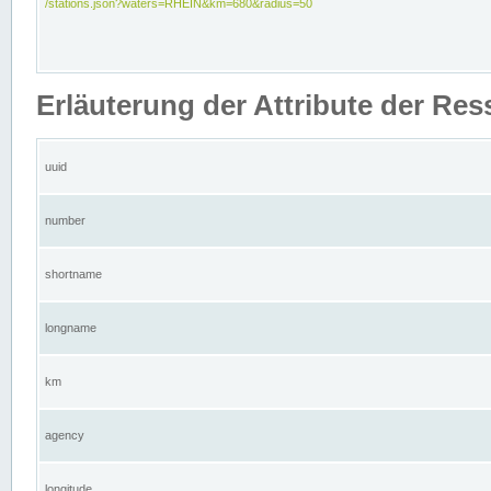
/stations.json?waters=RHEIN&km=680&radius=50
Erläuterung der Attribute der Res
uuid
number
shortname
longname
km
agency
longitude