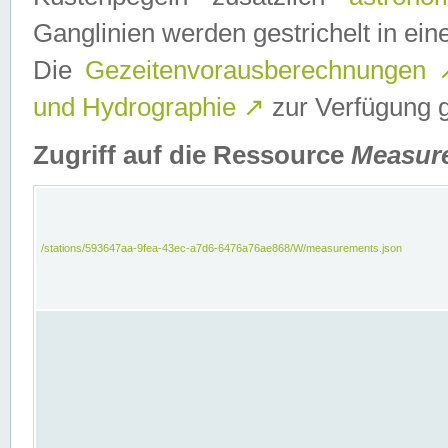
Ganglinien werden gestrichelt in e
Die
Gezeitenvorausberechnungen
und Hydrographie
↗
zur Verfügung ge
Zugriff auf die Ressource
Measur
/stations/593647aa-9fea-43ec-a7d6-6476a76ae868/W/measurements.json