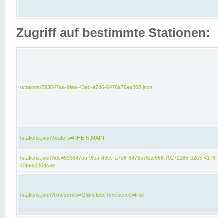
Zugriff auf bestimmte Stationen:
/stations/593647aa-9fea-43ec-a7d6-6476a76ae868.json
/stations.json?waters=RHEIN,MAIN
/stations.json?ids=593647aa-9fea-43ec-a7d6-6476a76ae868,70272185-b2b3-4178-
43bea330dcae
/stations.json?timeseries=Q&includeTimeseries=true