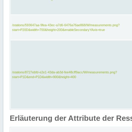
/stations/593647aa-9fea-43ec-a7d6-6476a76ae868/W/measurements.png?
start=P20D&width=700&height=200&enableSecondaryYAxis=true
/stations/8727ebfd-e2e1-43da-ab3d-fee48cff9acc/W/measurements.png?
start=P1D&end=P1D&width=900&height=400
Erläuterung der Attribute der Re