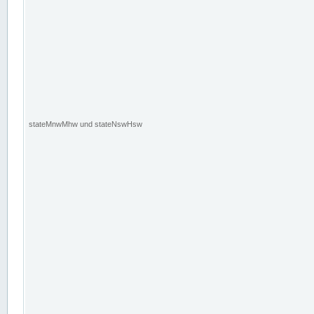
stateMnwMhw und stateNswHsw