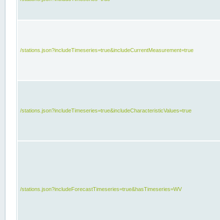
/stations.json?includeTimeseries=true&includeCurrentMeasurement=true
/stations.json?includeTimeseries=true&includeCharacteristicValues=true
/stations.json?includeForecastTimeseries=true&hasTimeseries=WV