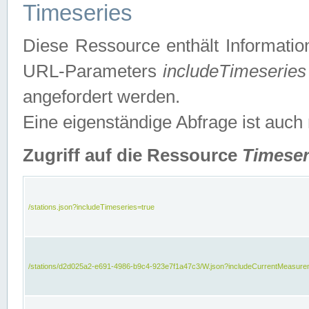
Timeseries
Diese Ressource enthält Informatio
URL-Parameters
includeTimeseries
angefordert werden.
Eine eigenständige Abfrage ist auch
Zugriff auf die Ressource
Timeser
/stations.json?includeTimeseries=true
/stations/d2d025a2-e691-4986-b9c4-923e7f1a47c3/W.json?includeCurrentMeasure