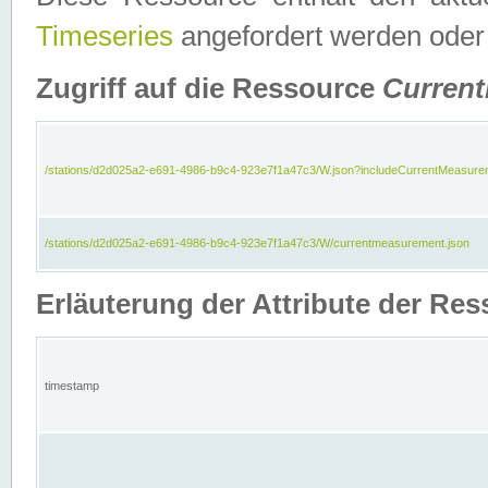
Timeseries
angefordert werden oder
Zugriff auf die Ressource
Curren
/stations/d2d025a2-e691-4986-b9c4-923e7f1a47c3/W.json?includeCurrentMeasure
/stations/d2d025a2-e691-4986-b9c4-923e7f1a47c3/W/currentmeasurement.json
Erläuterung der Attribute der R
timestamp