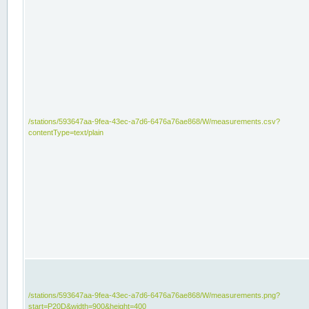
/stations/593647aa-9fea-43ec-a7d6-6476a76ae868/W/measurements.csv?
contentType=text/plain
/stations/593647aa-9fea-43ec-a7d6-6476a76ae868/W/measurements.png?
start=P20D&width=900&height=400