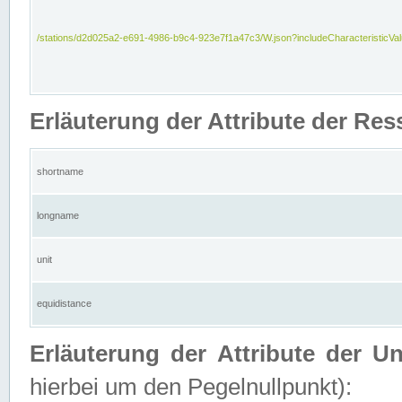
/stations/d2d025a2-e691-4986-b9c4-923e7f1a47c3/W.json?includeCharacteristicVa
Erläuterung der Attribute der Res
shortname
longname
unit
equidistance
Erläuterung der Attribute der U
hierbei um den Pegelnullpunkt):