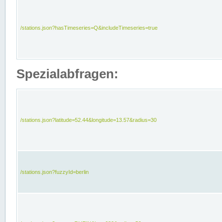
/stations.json?hasTimeseries=Q&includeTimeseries=true
Spezialabfragen:
/stations.json?latitude=52.44&longitude=13.57&radius=30
/stations.json?fuzzyId=berlin