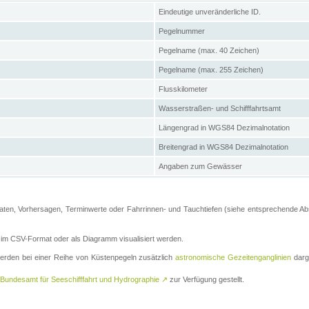
Eindeutige unveränderliche ID.
Pegelnummer
Pegelname (max. 40 Zeichen)
Pegelname (max. 255 Zeichen)
Flusskilometer
Wasserstraßen- und Schifffahrtsamt
Längengrad in WGS84 Dezimalnotation
Breitengrad in WGS84 Dezimalnotation
Angaben zum Gewässer
ten, Vorhersagen, Terminwerte oder Fahrrinnen- und Tauchtiefen (siehe entsprechende Absc
m CSV-Format oder als Diagramm visualisiert werden.
erden bei einer Reihe von Küstenpegeln zusätzlich
astronomische Gezeitenganglinien
darge
Bundesamt für Seeschifffahrt und Hydrographie
↗
zur Verfügung gestellt.