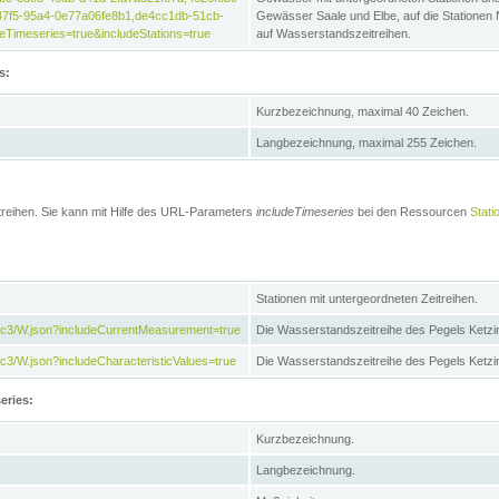
47f5-95a4-0e77a06fe8b1,de4cc1db-51cb-
Gewässer Saale und Elbe, auf die Stationen
Timeseries=true&includeStations=true
auf Wasserstandszeitreihen.
s:
Kurzbezeichnung, maximal 40 Zeichen.
Langbezeichnung, maximal 255 Zeichen.
treihen. Sie kann mit Hilfe des URL-Parameters
includeTimeseries
bei den Ressourcen
Stati
Stationen mit untergeordneten Zeitreihen.
7c3/W.json?includeCurrentMeasurement=true
Die Wasserstandszeitreihe des Pegels Ketzi
3/W.json?includeCharacteristicValues=true
Die Wasserstandszeitreihe des Pegels Ketz
eries:
Kurzbezeichnung.
Langbezeichnung.