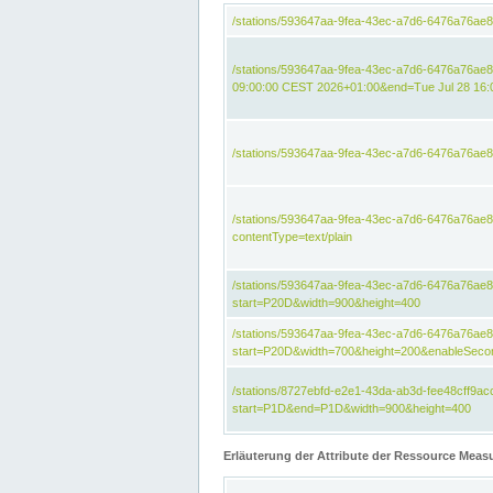
/stations/593647aa-9fea-43ec-a7d6-6476a76ae
/stations/593647aa-9fea-43ec-a7d6-6476a76ae8
09:00:00 CEST 2026+01:00&end=Tue Jul 28 16
/stations/593647aa-9fea-43ec-a7d6-6476a76ae
/stations/593647aa-9fea-43ec-a7d6-6476a76a
contentType=text/plain
/stations/593647aa-9fea-43ec-a7d6-6476a76a
start=P20D&width=900&height=400
/stations/593647aa-9fea-43ec-a7d6-6476a76a
start=P20D&width=700&height=200&enableSeco
/stations/8727ebfd-e2e1-43da-ab3d-fee48cff9
start=P1D&end=P1D&width=900&height=400
Erläuterung der Attribute der Ressource Meas