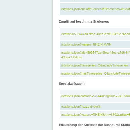
/stations.json?includeForecastTimeseries=tru
Zugriff auf bestimmte Stationen:
/stations/593647aa-9fea-43ec-a7d6-6476a76ae8
/stations.json?waters=RHEIN,MAIN
/stations.json?ids=593647aa-9fea-43ec-a7d6-
43bea330dcae
/stations.json?timeseries=Q&includeTimeseries=
/stations.json?hasTimeseries=Q&includeTimeser
Spezialabfragen:
/stations.json?latitude=52.44&longitude=13.57&r
/stations.json?fuzzyId=berlin
/stations.json?waters=RHEIN&km=680&radius=
Erläuterung der Attribute der Ressource Stati