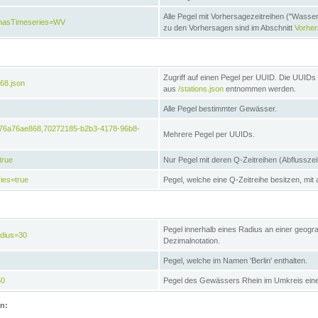
Alle Pegel mit Vorhersagezeitreihen ("Wasse
e&hasTimeseries=WV
zu den Vorhersagen sind im Abschnitt
Vorhe
Zugriff auf einen Pegel per UUID. Die UUIDs 
68.json
aus
/stations.json
entnommen werden.
Alle Pegel bestimmter Gewässer.
6476a76ae868,70272185-b2b3-4178-96b8-
Mehrere Pegel per UUIDs.
true
Nur Pegel mit deren Q-Zeitreihen (Abflusszei
ies=true
Pegel, welche eine Q-Zeitreihe besitzen, mit 
Pegel innerhalb eines Radius an einer geogr
adius=30
Dezimalnotation.
Pegel, welche im Namen 'Berlin' enthalten.
50
Pegel des Gewässers Rhein im Umkreis eine
on: