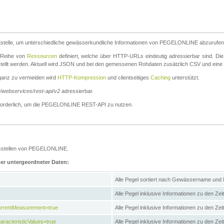
stelle, um unterschiedliche gewässerkundliche Informationen von PEGELONLINE abzurufen
e Reihe von
Ressourcen
definiert, welche über HTTP-URLs eindeutig adressierbar sind. Die
stellt werden. Aktuell wird JSON und bei den gemessenen Rohdaten zusätzlich CSV und eine
ganz zu vermeiden wird
HTTP-Kompression
und clientseitiges
Caching
unterstützt.
e/webservices/rest-api/v2
adressierbar.
g erforderlich, um die PEGELONLINE REST-API zu nutzen.
essstellen von PEGELONLINE.
ner untergeordneter Daten:
Alle Pegel sortiert nach Gewässername und
Alle Pegel inklusive Informationen zu den Zeit
CurrentMeasurement=true
Alle Pegel inklusive Informationen zu den Ze
aracteristicValues=true
Alle Pegel inklusive Informationen zu den Z