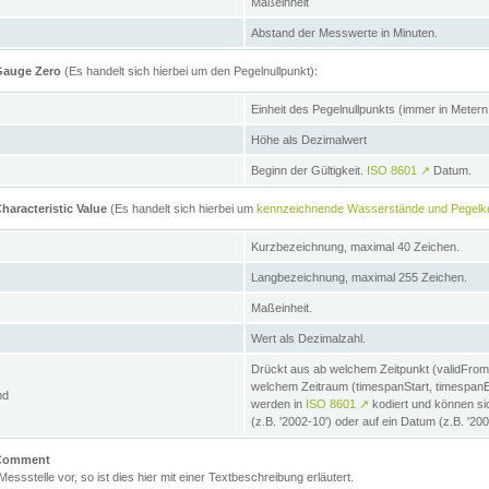
Maßeinheit
Abstand der Messwerte in Minuten.
 Gauge Zero
(Es handelt sich hierbei um den Pegelnullpunkt):
Einheit des Pegelnullpunkts (immer in Meter
Höhe als Dezimalwert
Beginn der Gültigkeit.
ISO 8601
↗
Datum.
haracteristic Value
(Es handelt sich hierbei um
kennzeichnende Wasserstände und Pegelk
Kurzbezeichnung, maximal 40 Zeichen.
Langbezeichnung, maximal 255 Zeichen.
Maßeinheit.
Wert als Dezimalzahl.
Drückt aus ab welchem Zeitpunkt (validFrom
welchem Zeitraum (timespanStart, timespanEnd
nd
werden in
ISO 8601
↗
kodiert und können sic
(z.B. '2002-10') oder auf ein Datum (z.B. '20
e Comment
 Messstelle vor, so ist dies hier mit einer Textbeschreibung erläutert.