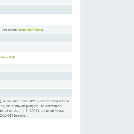
n über einem
Normalhöhennull
)
ennwerte
):
), an welchen Zeitpunkten (occurences) oder in
) ein Kennwert gültig ist. Die Zeitstempel
h auf ein Jahr (z.B. '2002'), auf einen Monat
02-10-01') beziehen.