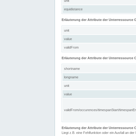
unit
equidistance
Erläuterung der Attribute der Unterressource
unit
value
validFrom
Erläuterung der Attribute der Unterressource C
shortname
longname
unit
value
validFrom/occurences/timespanStart/timespanE
Erläuterung der Attribute der Unterressourc
Liegt z.B. eine Fehlfunktion oder ein Ausfall an der