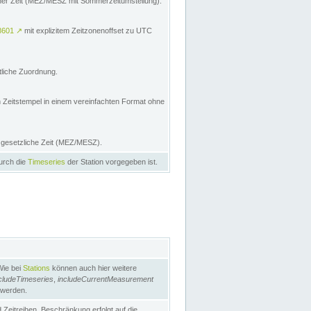
licher Zeit (MEZ/MESZ mit Sommerzeitumstellung):
8601
↗
mit explizitem Zeitzonenoffset zu UTC
tliche Zuordnung.
n Zeitstempel in einem vereinfachten Format ohne
e gesetzliche Zeit (MEZ/MESZ).
durch die
Timeseries
der Station vorgegeben ist.
Wie bei
Stations
können auch hier weitere
cludeTimeseries
,
includeCurrentMeasurement
 werden.
Zeitreihen. Beschränkung erfolgt auf die