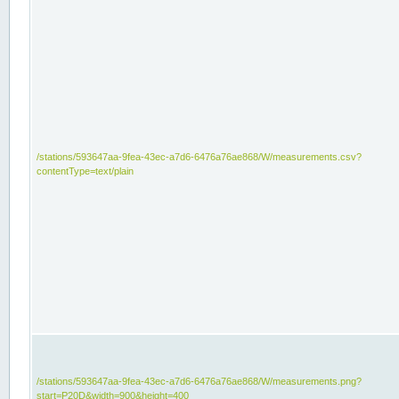
/stations/593647aa-9fea-43ec-a7d6-6476a76ae868/W/measurements.csv?
contentType=text/plain
/stations/593647aa-9fea-43ec-a7d6-6476a76ae868/W/measurements.png?
start=P20D&width=900&height=400