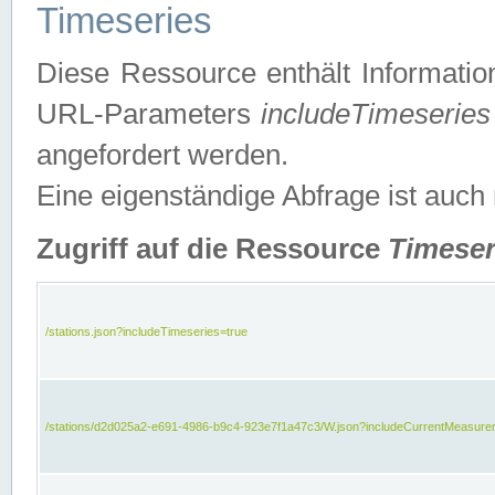
Timeseries
Diese Ressource enthält Informatio
URL-Parameters
includeTimeseries
angefordert werden.
Eine eigenständige Abfrage ist auch
Zugriff auf die Ressource
Timeser
/stations.json?includeTimeseries=true
/stations/d2d025a2-e691-4986-b9c4-923e7f1a47c3/W.json?includeCurrentMeasure