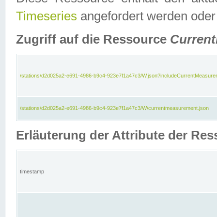
Timeseries
angefordert werden oder
Zugriff auf die Ressource
Curren
/stations/d2d025a2-e691-4986-b9c4-923e7f1a47c3/W.json?includeCurrentMeasure
/stations/d2d025a2-e691-4986-b9c4-923e7f1a47c3/W/currentmeasurement.json
Erläuterung der Attribute der R
timestamp