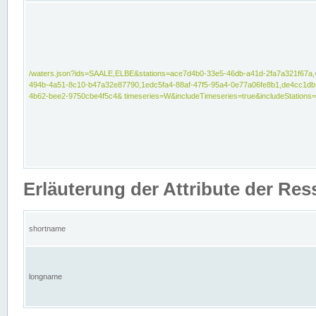
/waters.json?ids=SAALE,ELBE&stations=ace7d4b0-33e5-46db-a41d-2fa7a321f67a,
494b-4a51-8c10-b47a32e87790,1edc5fa4-88af-47f5-95a4-0e77a06fe8b1,de4cc1db
4b62-bee2-9750cbe4f5c4& timeseries=W&includeTimeseries=true&includeStations=
Erläuterung der Attribute der Re
shortname
longname