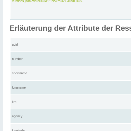
/stations.json?waters=RHEIN&km=680&radius=50
Erläuterung der Attribute der Res
uuid
number
shortname
longname
km
agency
longitude