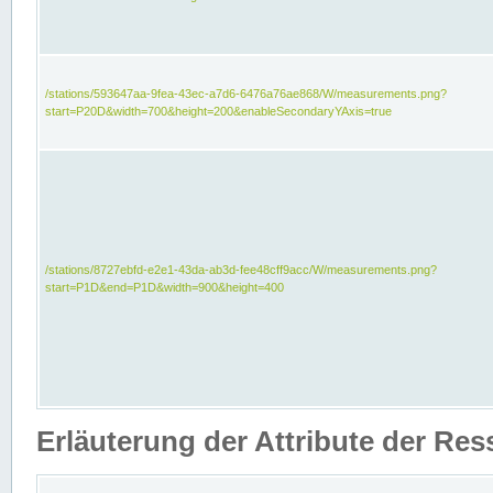
/stations/593647aa-9fea-43ec-a7d6-6476a76ae868/W/measurements.png?
start=P20D&width=700&height=200&enableSecondaryYAxis=true
/stations/8727ebfd-e2e1-43da-ab3d-fee48cff9acc/W/measurements.png?
start=P1D&end=P1D&width=900&height=400
Erläuterung der Attribute der Re