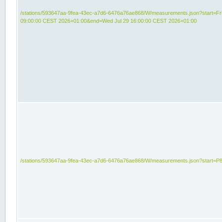
/stations/593647aa-9fea-43ec-a7d6-6476a76ae868/W/measurements.json?start=Fri
09:00:00 CEST 2026+01:00&end=Wed Jul 29 16:00:00 CEST 2026+01:00
/stations/593647aa-9fea-43ec-a7d6-6476a76ae868/W/measurements.json?start=P