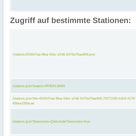
Zugriff auf bestimmte Stationen:
/stations/593647aa-9fea-43ec-a7d6-6476a76ae868.json
/stations.json?waters=RHEIN,MAIN
/stations.json?ids=593647aa-9fea-43ec-a7d6-6476a76ae868,70272185-b2b3-4178-
43bea330dcae
/stations.json?timeseries=Q&includeTimeseries=true