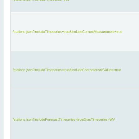
/stations.json?includeTimeseries=true&includeCurrentMeasurement=true
/stations.json?includeTimeseries=true&includeCharacteristicValues=true
/stations.json?includeForecastTimeseries=true&hasTimeseries=WV