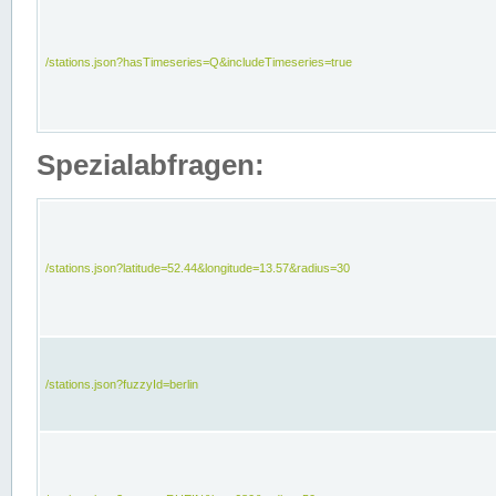
/stations.json?hasTimeseries=Q&includeTimeseries=true
Spezialabfragen:
/stations.json?latitude=52.44&longitude=13.57&radius=30
/stations.json?fuzzyId=berlin