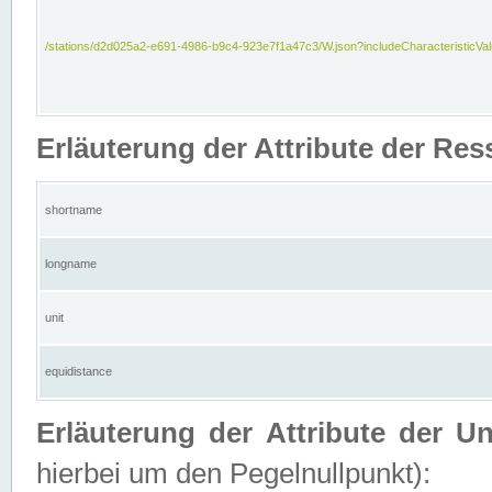
/stations/d2d025a2-e691-4986-b9c4-923e7f1a47c3/W.json?includeCharacteristicVa
Erläuterung der Attribute der Res
shortname
longname
unit
equidistance
Erläuterung der Attribute der U
hierbei um den Pegelnullpunkt):