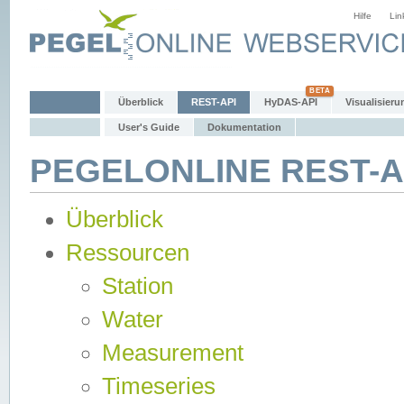
Hilfe
Lin
Überblick
REST-API
HyDAS-API
Visualisieru
User's Guide
Dokumentation
PEGELONLINE REST-AP
Überblick
Ressourcen
Station
Water
Measurement
Timeseries