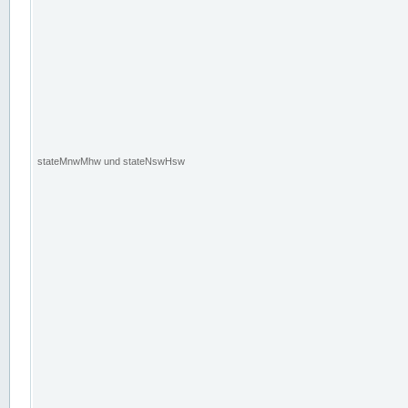
stateMnwMhw und stateNswHsw