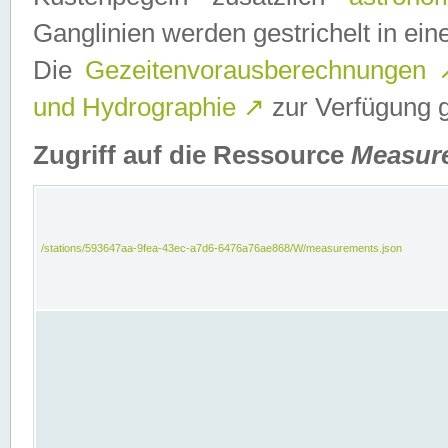
Ganglinien werden gestrichelt in e
Die
Gezeitenvorausberechnungen
und Hydrographie
↗
zur Verfügung ge
Zugriff auf die Ressource
Measur
/stations/593647aa-9fea-43ec-a7d6-6476a76ae868/W/measurements.json