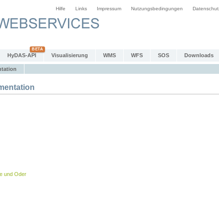
Hilfe
Links
Impressum
Nutzungsbedingungen
Datenschut
HyDAS-API
Visualisierung
WMS
WFS
SOS
Downloads
tation
entation
be und Oder