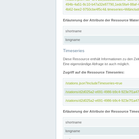
494b-4a51-8c10-b47a32e87790,1edc5fa4-88af-
4b62-bee2-9750cbe4f5c4& timeseries=W&include
Erläuterung der Attribute der Ressource Water
shortname
longname
Timeseries
Diese Ressource enthält Informationen zu den Zei
Eine eigenständige Abfrage ist auch möglich.
Zugriff auf die Ressource
Timeseries
:
/stations.json?includeTimeseries=true
/stations/d2d025a2-e691-4986-b9c4-923e7f1a4
/stations/d2d025a2-e691-4986-b9c4-923e7f1a47c
Erläuterung der Attribute der Ressource Times
shortname
longname