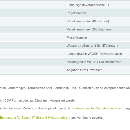
Eindeutige unveränderliche ID.
Pegelnummer
Pegelname (max. 40 Zeichen)
Pegelname (max. 255 Zeichen)
Flusskilometer
Wasserstraßen- und Schifffahrtsamt
Längengrad in WGS84 Dezimalnotation
Breitengrad in WGS84 Dezimalnotation
Angaben zum Gewässer
ten, Vorhersagen, Terminwerte oder Fahrrinnen- und Tauchtiefen (siehe entsprechende Absc
m CSV-Format oder als Diagramm visualisiert werden.
erden bei einer Reihe von Küstenpegeln zusätzlich
astronomische Gezeitenganglinien
darge
Bundesamt für Seeschifffahrt und Hydrographie
↗
zur Verfügung gestellt.