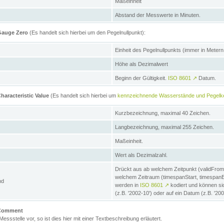
Maßeinheit
Abstand der Messwerte in Minuten.
 Gauge Zero
(Es handelt sich hierbei um den Pegelnullpunkt):
Einheit des Pegelnullpunkts (immer in Meter
Höhe als Dezimalwert
Beginn der Gültigkeit.
ISO 8601
↗
Datum.
haracteristic Value
(Es handelt sich hierbei um
kennzeichnende Wasserstände und Pegelk
Kurzbezeichnung, maximal 40 Zeichen.
Langbezeichnung, maximal 255 Zeichen.
Maßeinheit.
Wert als Dezimalzahl.
Drückt aus ab welchem Zeitpunkt (validFrom
welchem Zeitraum (timespanStart, timespanEnd
nd
werden in
ISO 8601
↗
kodiert und können sic
(z.B. '2002-10') oder auf ein Datum (z.B. '20
e Comment
 Messstelle vor, so ist dies hier mit einer Textbeschreibung erläutert.