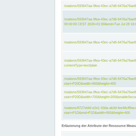
/stations/593647aa-9fea-43ec-a7d6-6476a76ae
/stations/593647aa-9fea-43ec-a7d6-6476a76ae8
09:00:00 CEST 2026+01:00&end=Tue Jul 28 16
/stations/593647aa-9fea-43ec-a7d6-6476a76ae
/stations/593647aa-9fea-43ec-a7d6-6476a76a
contentType=text/plain
/stations/593647aa-9fea-43ec-a7d6-6476a76a
start=P20D&width=900&height=400
/stations/593647aa-9fea-43ec-a7d6-6476a76a
start=P20D&width=700&height=200&enableSeco
/stations/8727ebfd-e2e1-43da-ab3d-fee48cff9
start=P1D&end=P1D&width=900&height=400
Erläuterung der Attribute der Ressource Meas