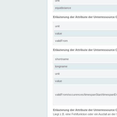
unit
equidistance
Erläuterung der Attribute der Unterressource
unit
value
validFrom
Erläuterung der Attribute der Unterressource C
shortname
longname
unit
value
validFrom/occurences/timespanStart/timespanE
Erläuterung der Attribute der Unterressourc
Liegt z.B. eine Fehlfunktion oder ein Ausfall an der