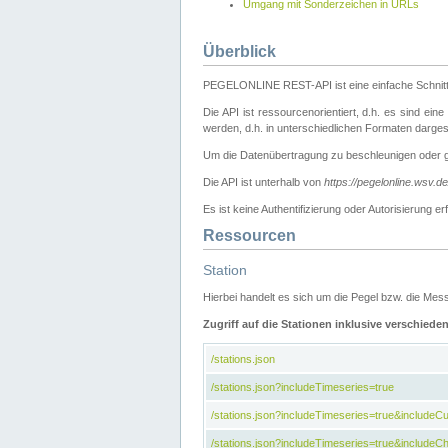
Umgang mit Sonderzeichen in URLs
Überblick
PEGELONLINE REST-API ist eine einfache Schnitt
Die API ist ressourcenorientiert, d.h. es sind ein
werden, d.h. in unterschiedlichen Formaten darge
Um die Datenübertragung zu beschleunigen oder 
Die API ist unterhalb von
https://pegelonline.wsv.d
Es ist keine Authentifizierung oder Autorisierun
Ressourcen
Station
Hierbei handelt es sich um die Pegel bzw. die M
Zugriff auf die Stationen inklusive verschiede
/stations.json
/stations.json?includeTimeseries=true
/stations.json?includeTimeseries=true&include
/stations.json?includeTimeseries=true&includeCh