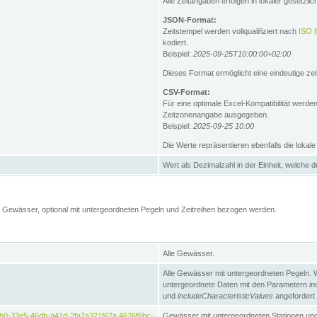
Alle Zeitangaben erfolgen in lokaler gesetz
JSON-Format:
Zeitstempel werden vollqualifiziert nach
ISO 
kodiert.
Beispiel:
2025-09-25T10:00:00+02:00
Dieses Format ermöglicht eine eindeutige zei
CSV-Format:
Für eine optimale Excel-Kompatibilität werde
Zeitzonenangabe ausgegeben.
Beispiel:
2025-09-25 10:00
Die Werte repräsentieren ebenfalls die lokal
Wert als Dezimalzahl in der Einheit, welche 
Gewässer, optional mit untergeordneten Pegeln und Zeitreihen bezogen werden.
Alle Gewässer.
Alle Gewässer mit untergeordneten Pegeln. 
untergeordnete Daten mit den Parametern
in
und
includeCharacteristicValues
angefordert
b0-33e5-46db-a41d-2fa7a321f67a,4626f6bc-
Gewässer mit untergeordneten Stationen und 