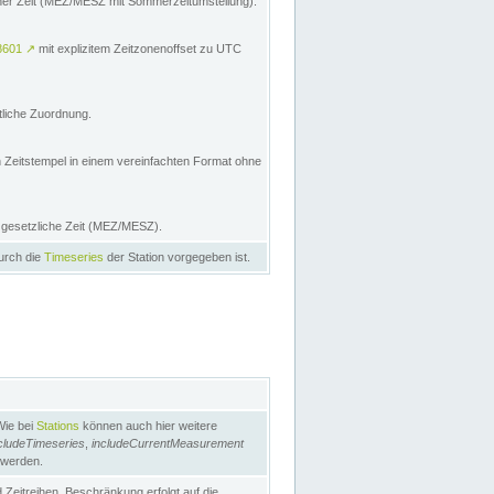
licher Zeit (MEZ/MESZ mit Sommerzeitumstellung):
8601
↗
mit explizitem Zeitzonenoffset zu UTC
tliche Zuordnung.
n Zeitstempel in einem vereinfachten Format ohne
e gesetzliche Zeit (MEZ/MESZ).
durch die
Timeseries
der Station vorgegeben ist.
Wie bei
Stations
können auch hier weitere
cludeTimeseries
,
includeCurrentMeasurement
 werden.
Zeitreihen. Beschränkung erfolgt auf die