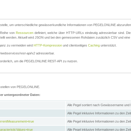
stelle, um unterschiedliche gewässerkundliche Informationen von PEGELONLINE abzurufen
e Reihe von
Ressourcen
definiert, welche über HTTP-URLs eindeutig adressierbar sind. Die
stellt werden. Aktuell wird JSON und bei den gemessenen Rohdaten zusätzlich CSV und eine
ganz zu vermeiden wird
HTTP-Kompression
und clientseitiges
Caching
unterstützt.
e/webservices/rest-api/v2
adressierbar.
g erforderlich, um die PEGELONLINE REST-API zu nutzen.
essstellen von PEGELONLINE.
ner untergeordneter Daten:
Alle Pegel sortiert nach Gewässername und
Alle Pegel inklusive Informationen zu den Zeit
CurrentMeasurement=true
Alle Pegel inklusive Informationen zu den Ze
aracteristicValues=true
Alle Pegel inklusive Informationen zu den Z