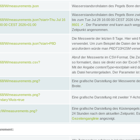
868/W/measurements.json
Wasserstandsrohdaten des Pegels Bonn der 
Wasserstandsrohdaten des Pegels Bonn zwi
68/W/measurements.json?start=Thu Jul 16
bis zum Tue Jul 28 16:00:00 CEST 2026 Uhr. 
:00:00 CEST 2026+01:00
8601
↗
. Der Parameter
end
kann auch wegge
Zeitpunkt angenommen.
Die Messwerte der letzten 8 Tage. Hier wird f
868/W/measurements.json?start=P8D
verwendet. Um zum Beispiel die Daten der l
anzufordern würde man
P6DT10H15M
verwe
Abruf der Messwerte im CSV-Format. Die Ze
e868/W/measurements.csv?
so formatiert, dass sie direkt von der Excel-
Mit der Angabe
contentType=text/plain
wird d
als Datei heruntergeladen. Der Parameter ist
e868/W/measurements.png?
Eine grafische Darstellung der Messwerte de
Breite.
e868/W/measurements.png?
Eine grafische Darstellung mit zweiter Y-Achs
ndaryYAxis=true
Eine grafische Darstellung des Küstenpegel
acc/W/measurements.png?
24 Stunden nach dem aktuellen Zeitpunkt. Es
Gezeitenganglinie
angezeigt.
urement: