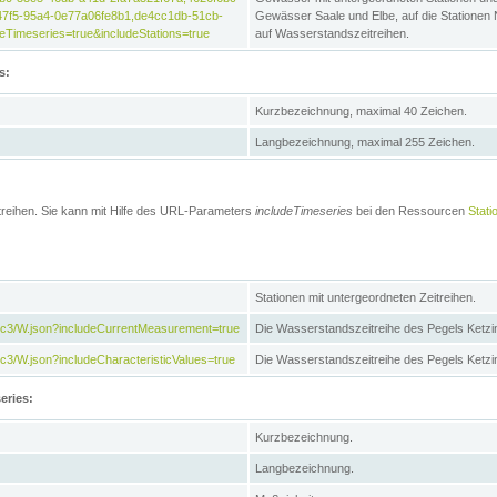
47f5-95a4-0e77a06fe8b1,de4cc1db-51cb-
Gewässer Saale und Elbe, auf die Stationen
Timeseries=true&includeStations=true
auf Wasserstandszeitreihen.
s:
Kurzbezeichnung, maximal 40 Zeichen.
Langbezeichnung, maximal 255 Zeichen.
treihen. Sie kann mit Hilfe des URL-Parameters
includeTimeseries
bei den Ressourcen
Stati
Stationen mit untergeordneten Zeitreihen.
7c3/W.json?includeCurrentMeasurement=true
Die Wasserstandszeitreihe des Pegels Ketzi
3/W.json?includeCharacteristicValues=true
Die Wasserstandszeitreihe des Pegels Ketz
eries:
Kurzbezeichnung.
Langbezeichnung.