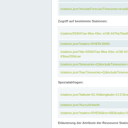
/stations.json?includeForecastTimeseries=tru
Zugriff auf bestimmte Stationen:
/stations/593647aa-9fea-43ec-a7d6-6476a76ae8
/stations.json?waters=RHEIN,MAIN
/stations.json?ids=593647aa-9fea-43ec-a7d6-
43bea330dcae
/stations.json?timeseries=Q&includeTimeseries=
/stations.json?hasTimeseries=Q&includeTimeser
Spezialabfragen:
/stations.json?latitude=52.44&longitude=13.57&r
/stations.json?fuzzyId=berlin
/stations.json?waters=RHEIN&km=680&radius=
Erläuterung der Attribute der Ressource Stati