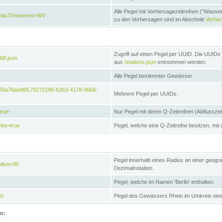
Alle Pegel mit Vorhersagezeitreihen ("Wasse
e&hasTimeseries=WV
zu den Vorhersagen sind im Abschnitt
Vorhe
Zugriff auf einen Pegel per UUID. Die UUIDs 
68.json
aus
/stations.json
entnommen werden.
Alle Pegel bestimmter Gewässer.
6476a76ae868,70272185-b2b3-4178-96b8-
Mehrere Pegel per UUIDs.
true
Nur Pegel mit deren Q-Zeitreihen (Abflusszei
ies=true
Pegel, welche eine Q-Zeitreihe besitzen, mit 
Pegel innerhalb eines Radius an einer geogr
adius=30
Dezimalnotation.
Pegel, welche im Namen 'Berlin' enthalten.
50
Pegel des Gewässers Rhein im Umkreis eine
on: