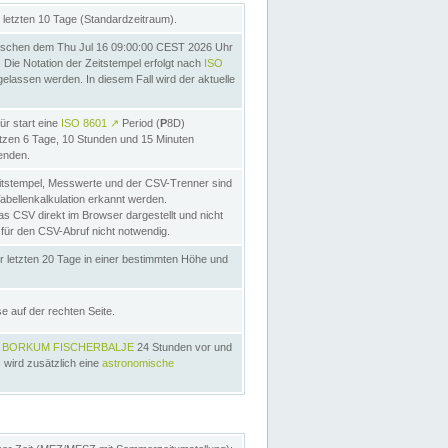
letzten 10 Tage (Standardzeitraum).
schen dem Thu Jul 16 09:00:00 CEST 2026 Uhr
Die Notation der Zeitstempel erfolgt nach
ISO
lassen werden. In diesem Fall wird der aktuelle
ür start eine
ISO 8601
↗
Period (
P
8D)
etzen 6 Tage, 10 Stunden und 15 Minuten
nden.
itstempel, Messwerte und der CSV-Trenner sind
Tabellenkalkulation erkannt werden.
as CSV direkt im Browser dargestellt und nicht
 für den CSV-Abruf nicht notwendig.
r letzten 20 Tage in einer bestimmten Höhe und
e auf der rechten Seite.
s
BORKUM FISCHERBALJE
24 Stunden vor und
 wird zusätzlich eine
astronomische