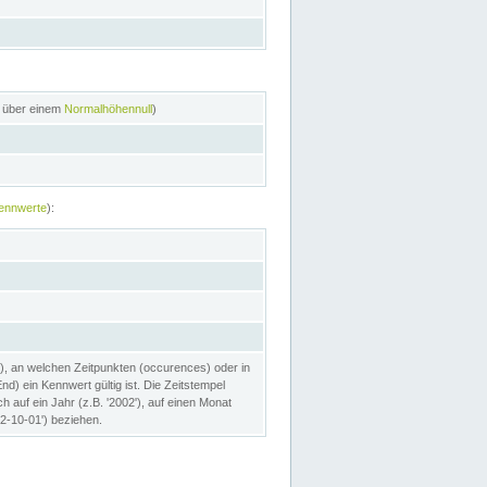
n über einem
Normalhöhennull
)
ennwerte
):
), an welchen Zeitpunkten (occurences) oder in
) ein Kennwert gültig ist. Die Zeitstempel
h auf ein Jahr (z.B. '2002'), auf einen Monat
02-10-01') beziehen.