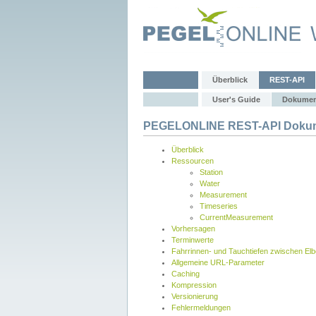
Überblick
REST-API
User's Guide
Dokumen
PEGELONLINE REST-API Dokum
Überblick
Ressourcen
Station
Water
Measurement
Timeseries
CurrentMeasurement
Vorhersagen
Terminwerte
Fahrrinnen- und Tauchtiefen zwischen El
Allgemeine URL-Parameter
Caching
Kompression
Versionierung
Fehlermeldungen