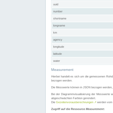
uuid
number
shortname
longname
km
agency
longitude
latitude
water
Measurement
Hierbei handelt es sich um die gemessenen Rohda
bezogen werden.
Die Messwerte können in JSON bezogen werden, i
Bei der Diagrammvisualisierung der Messwerte w
abgeschwächten Farbton gerendert.
Die
Gezeitenvorausberechnungen
↗
werden vom
Zugriff auf die Ressource
Measurement
: