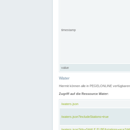
timestamp
value
Water
Hiermit können alle in PEGELONLINE verfügbaren 
Zugriff auf die Ressource
Water
:
/waters.json
/waters.json?includeStations=true
/waters.json?ids=SAALE,ELBE&stations=ace7d4