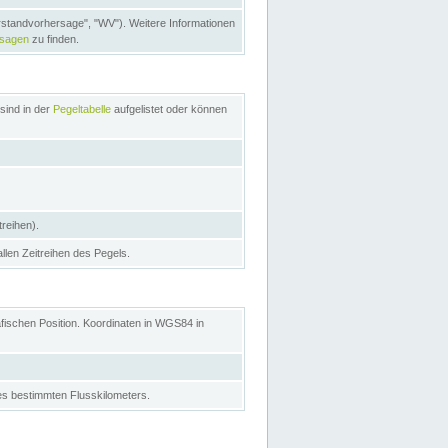
rstandvorhersage", "WV"). Weitere Informationen
rsagen
zu finden.
sind in der
Pegeltabelle
aufgelistet oder können
treihen).
allen Zeitreihen des Pegels.
afischen Position. Koordinaten in WGS84 in
s bestimmten Flusskilometers.