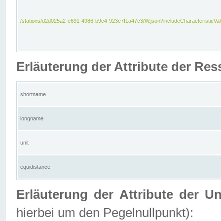
/stations/d2d025a2-e691-4986-b9c4-923e7f1a47c3/W.json?includeCharacteristicVa
Erläuterung der Attribute der Res
shortname
longname
unit
equidistance
Erläuterung der Attribute der U
hierbei um den Pegelnullpunkt):