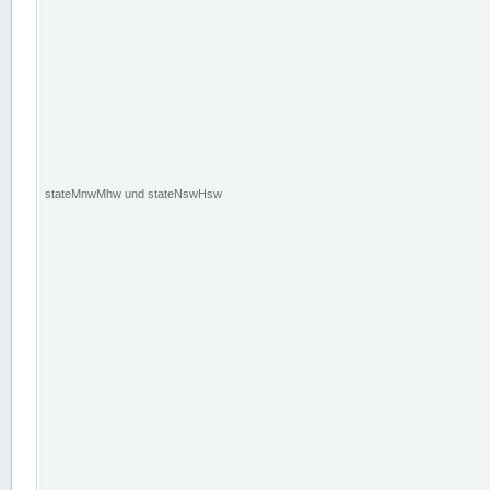
stateMnwMhw und stateNswHsw