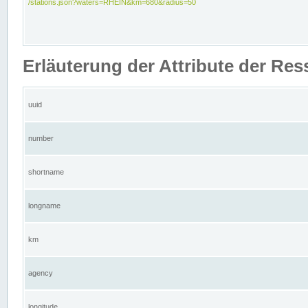
/stations.json?waters=RHEIN&km=680&radius=50
Erläuterung der Attribute der Res
uuid
number
shortname
longname
km
agency
longitude