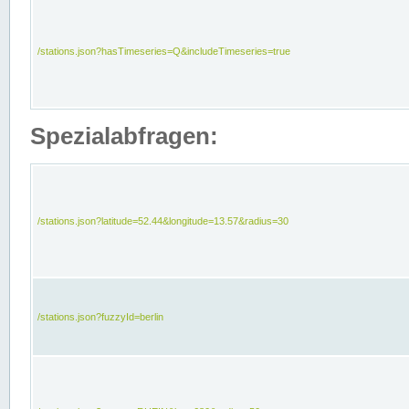
/stations.json?hasTimeseries=Q&includeTimeseries=true
Spezialabfragen:
/stations.json?latitude=52.44&longitude=13.57&radius=30
/stations.json?fuzzyId=berlin