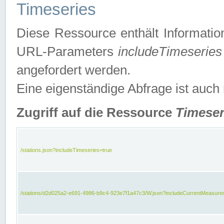
Timeseries
Diese Ressource enthält Informatio
URL-Parameters
includeTimeseries
angefordert werden.
Eine eigenständige Abfrage ist auch
Zugriff auf die Ressource
Timeser
/stations.json?includeTimeseries=true
/stations/d2d025a2-e691-4986-b9c4-923e7f1a47c3/W.json?includeCurrentMeasure