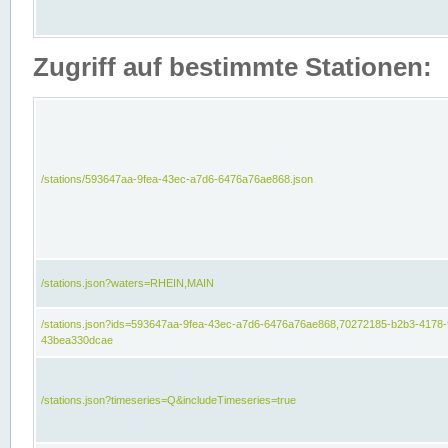
Zugriff auf bestimmte Stationen:
/stations/593647aa-9fea-43ec-a7d6-6476a76ae868.json
/stations.json?waters=RHEIN,MAIN
/stations.json?ids=593647aa-9fea-43ec-a7d6-6476a76ae868,70272185-b2b3-4178-
43bea330dcae
/stations.json?timeseries=Q&includeTimeseries=true