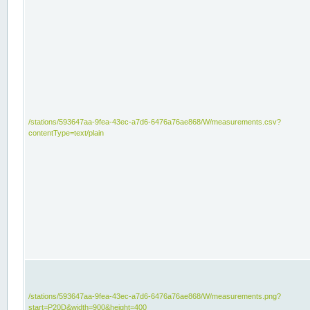
/stations/593647aa-9fea-43ec-a7d6-6476a76ae868/W/measurements.csv?
contentType=text/plain
/stations/593647aa-9fea-43ec-a7d6-6476a76ae868/W/measurements.png?
start=P20D&width=900&height=400