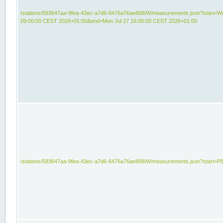
/stations/593647aa-9fea-43ec-a7d6-6476a76ae868/W/measurements.json?start=We
09:00:00 CEST 2026+01:00&end=Mon Jul 27 16:00:00 CEST 2026+01:00
/stations/593647aa-9fea-43ec-a7d6-6476a76ae868/W/measurements.json?start=P