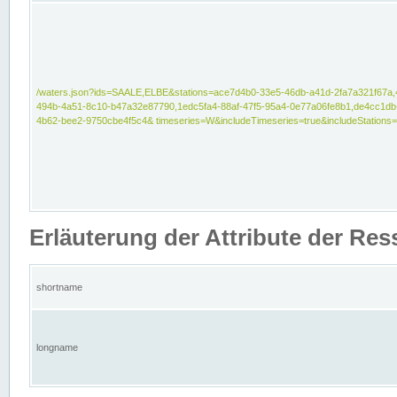
/waters.json?ids=SAALE,ELBE&stations=ace7d4b0-33e5-46db-a41d-2fa7a321f67a,
494b-4a51-8c10-b47a32e87790,1edc5fa4-88af-47f5-95a4-0e77a06fe8b1,de4cc1db
4b62-bee2-9750cbe4f5c4& timeseries=W&includeTimeseries=true&includeStations=
Erläuterung der Attribute der Re
shortname
longname