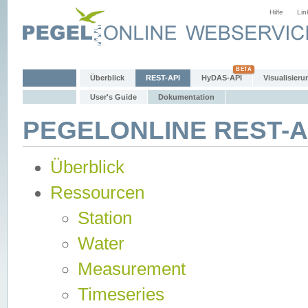
Hilfe
Lin
Überblick
REST-API
HyDAS-API
Visualisieru
User's Guide
Dokumentation
PEGELONLINE REST-AP
Überblick
Ressourcen
Station
Water
Measurement
Timeseries