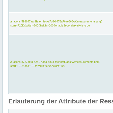
/stations/593647aa-9fea-43ec-a7d6-6476a76ae868/W/measurements.png?
start=P20D&width=700&height=200&enableSecondaryYAxis=true
/stations/8727ebfd-e2e1-43da-ab3d-fee48cff9acc/W/measurements.png?
start=P1D&end=P1D&width=900&height=400
Erläuterung der Attribute der Re