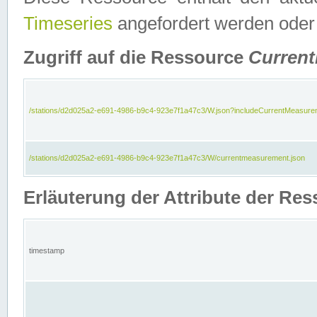
Timeseries
angefordert werden oder
Zugriff auf die Ressource
Curren
/stations/d2d025a2-e691-4986-b9c4-923e7f1a47c3/W.json?includeCurrentMeasure
/stations/d2d025a2-e691-4986-b9c4-923e7f1a47c3/W/currentmeasurement.json
Erläuterung der Attribute der R
timestamp