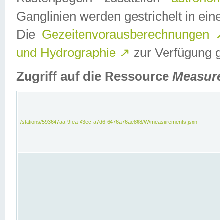
Ganglinien werden gestrichelt in e
Die
Gezeitenvorausberechnungen
und Hydrographie
↗
zur Verfügung ge
Zugriff auf die Ressource
Measur
/stations/593647aa-9fea-43ec-a7d6-6476a76ae868/W/measurements.json