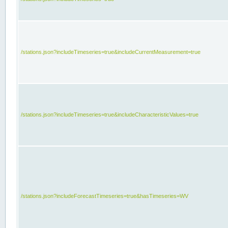
/stations.json?includeTimeseries=true&includeCurrentMeasurement=true
/stations.json?includeTimeseries=true&includeCharacteristicValues=true
/stations.json?includeForecastTimeseries=true&hasTimeseries=WV