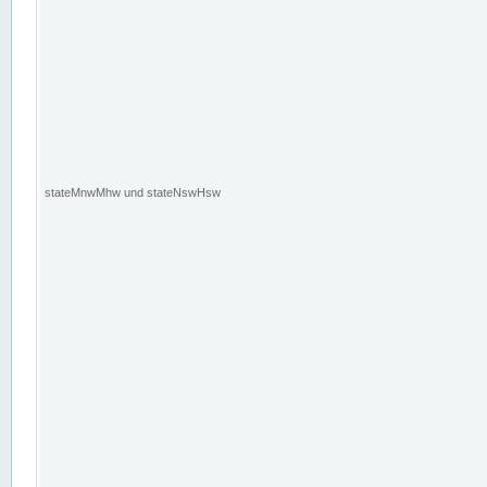
stateMnwMhw und stateNswHsw