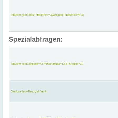
/stations.json?hasTimeseries=Q&includeTimeseries=true
Spezialabfragen:
/stations.json?latitude=52.44&longitude=13.57&radius=30
/stations.json?fuzzyId=berlin