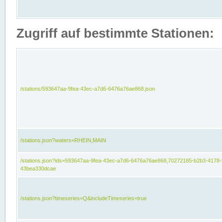
Zugriff auf bestimmte Stationen:
/stations/593647aa-9fea-43ec-a7d6-6476a76ae868.json
/stations.json?waters=RHEIN,MAIN
/stations.json?ids=593647aa-9fea-43ec-a7d6-6476a76ae868,70272185-b2b3-4178-
43bea330dcae
/stations.json?timeseries=Q&includeTimeseries=true