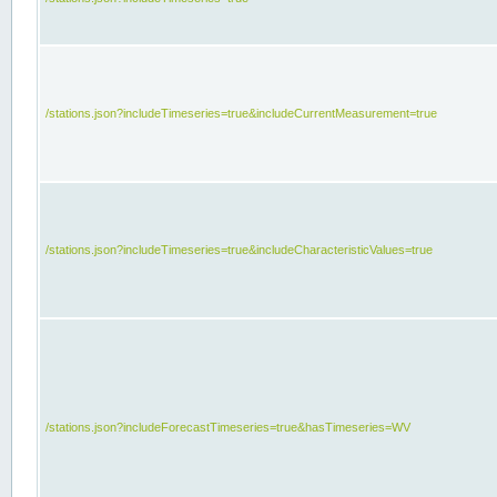
/stations.json?includeTimeseries=true&includeCurrentMeasurement=true
/stations.json?includeTimeseries=true&includeCharacteristicValues=true
/stations.json?includeForecastTimeseries=true&hasTimeseries=WV