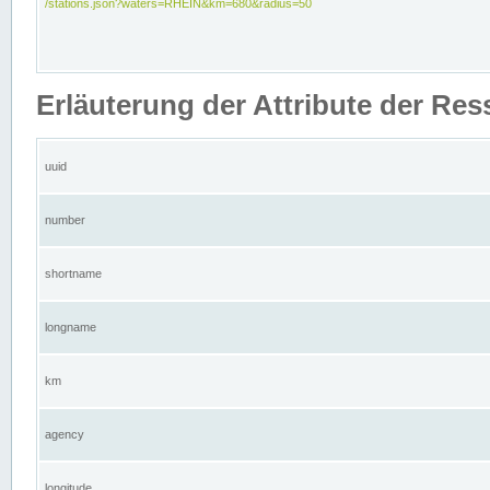
/stations.json?waters=RHEIN&km=680&radius=50
Erläuterung der Attribute der Res
uuid
number
shortname
longname
km
agency
longitude