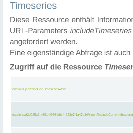
Timeseries
Diese Ressource enthält Informatio
URL-Parameters
includeTimeseries
angefordert werden.
Eine eigenständige Abfrage ist auch
Zugriff auf die Ressource
Timeser
/stations.json?includeTimeseries=true
/stations/d2d025a2-e691-4986-b9c4-923e7f1a47c3/W.json?includeCurrentMeasure