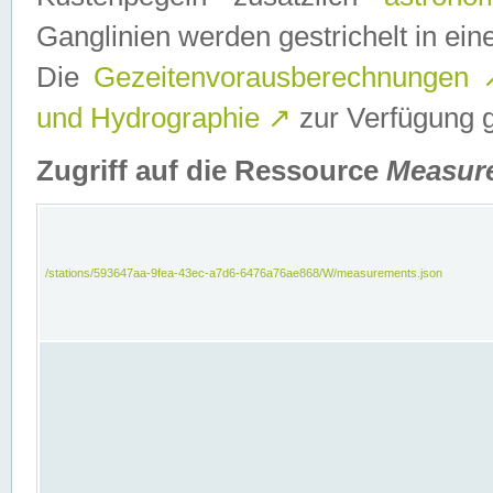
Ganglinien werden gestrichelt in e
Die
Gezeitenvorausberechnungen
und Hydrographie
↗
zur Verfügung ge
Zugriff auf die Ressource
Measur
/stations/593647aa-9fea-43ec-a7d6-6476a76ae868/W/measurements.json