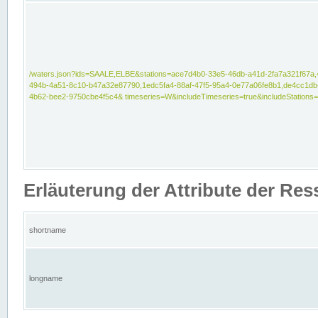
/waters.json?ids=SAALE,ELBE&stations=ace7d4b0-33e5-46db-a41d-2fa7a321f67a,
494b-4a51-8c10-b47a32e87790,1edc5fa4-88af-47f5-95a4-0e77a06fe8b1,de4cc1db
4b62-bee2-9750cbe4f5c4& timeseries=W&includeTimeseries=true&includeStations=
Erläuterung der Attribute der Re
shortname
longname