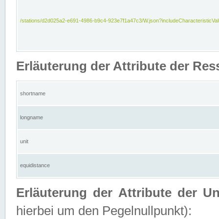
/stations/d2d025a2-e691-4986-b9c4-923e7f1a47c3/W.json?includeCharacteristicVa
Erläuterung der Attribute der Res
shortname
longname
unit
equidistance
Erläuterung der Attribute der U
hierbei um den Pegelnullpunkt):