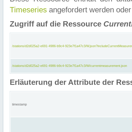
Timeseries
angefordert werden oder
Zugriff auf die Ressource
Curren
/stations/d2d025a2-e691-4986-b9c4-923e7f1a47c3/W.json?includeCurrentMeasure
/stations/d2d025a2-e691-4986-b9c4-923e7f1a47c3/W/currentmeasurement.json
Erläuterung der Attribute der R
timestamp