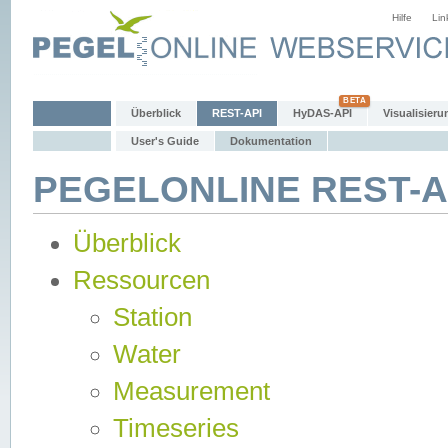
Hilfe
Lin
Überblick
REST-API
HyDAS-API
Visualisieru
User's Guide
Dokumentation
PEGELONLINE REST-AP
Überblick
Ressourcen
Station
Water
Measurement
Timeseries