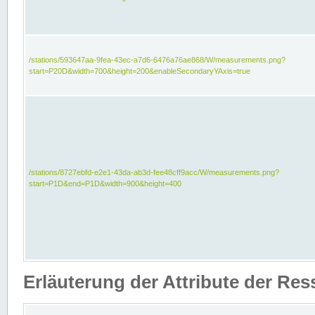
/stations/593647aa-9fea-43ec-a7d6-6476a76ae868/W/measurements.png?
start=P20D&width=700&height=200&enableSecondaryYAxis=true
/stations/8727ebfd-e2e1-43da-ab3d-fee48cff9acc/W/measurements.png?
start=P1D&end=P1D&width=900&height=400
Erläuterung der Attribute der Re