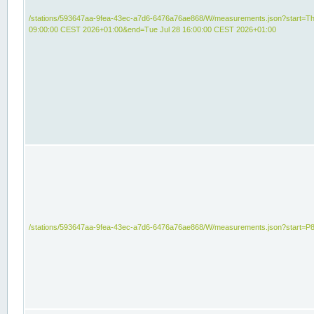
/stations/593647aa-9fea-43ec-a7d6-6476a76ae868/W/measurements.json?start=Th
09:00:00 CEST 2026+01:00&end=Tue Jul 28 16:00:00 CEST 2026+01:00
/stations/593647aa-9fea-43ec-a7d6-6476a76ae868/W/measurements.json?start=P