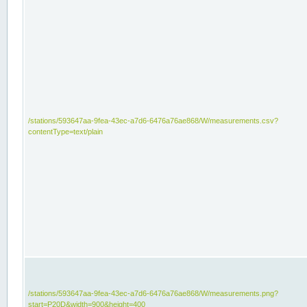
/stations/593647aa-9fea-43ec-a7d6-6476a76ae868/W/measurements.csv?
contentType=text/plain
/stations/593647aa-9fea-43ec-a7d6-6476a76ae868/W/measurements.png?
start=P20D&width=900&height=400