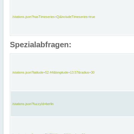
/stations.json?hasTimeseries=Q&includeTimeseries=true
Spezialabfragen:
/stations.json?latitude=52.44&longitude=13.57&radius=30
/stations.json?fuzzyId=berlin