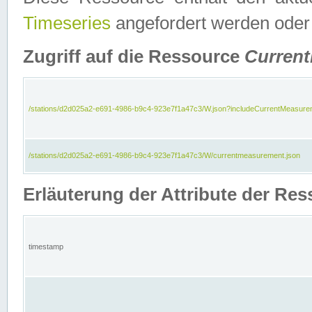
Timeseries
angefordert werden oder
Zugriff auf die Ressource
Curren
/stations/d2d025a2-e691-4986-b9c4-923e7f1a47c3/W.json?includeCurrentMeasure
/stations/d2d025a2-e691-4986-b9c4-923e7f1a47c3/W/currentmeasurement.json
Erläuterung der Attribute der R
timestamp