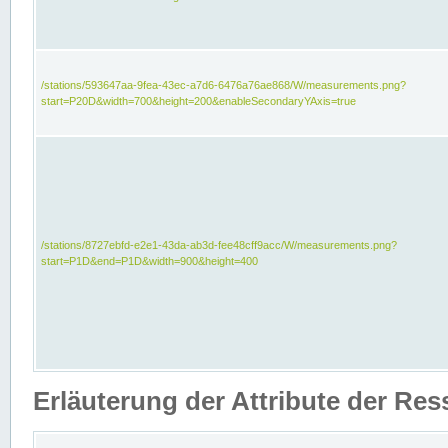
/stations/593647aa-9fea-43ec-a7d6-6476a76ae868/W/measurements.png?
start=P20D&width=700&height=200&enableSecondaryYAxis=true
/stations/8727ebfd-e2e1-43da-ab3d-fee48cff9acc/W/measurements.png?
start=P1D&end=P1D&width=900&height=400
Erläuterung der Attribute der Re