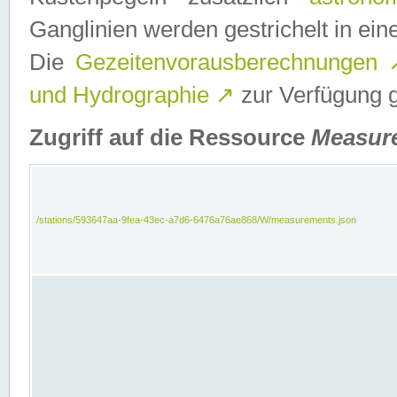
Ganglinien werden gestrichelt in e
Die
Gezeitenvorausberechnungen
und Hydrographie
↗
zur Verfügung ge
Zugriff auf die Ressource
Measur
/stations/593647aa-9fea-43ec-a7d6-6476a76ae868/W/measurements.json