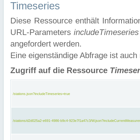
Timeseries
Diese Ressource enthält Informatio
URL-Parameters
includeTimeseries
angefordert werden.
Eine eigenständige Abfrage ist auch
Zugriff auf die Ressource
Timeser
/stations.json?includeTimeseries=true
/stations/d2d025a2-e691-4986-b9c4-923e7f1a47c3/W.json?includeCurrentMeasure