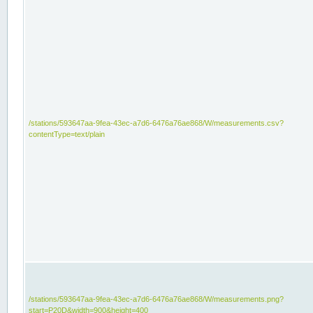
/stations/593647aa-9fea-43ec-a7d6-6476a76ae868/W/measurements.csv?
contentType=text/plain
/stations/593647aa-9fea-43ec-a7d6-6476a76ae868/W/measurements.png?
start=P20D&width=900&height=400