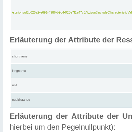
/stations/d2d025a2-e691-4986-b9c4-923e7f1a47c3/W.json?includeCharacteristicVa
Erläuterung der Attribute der Res
shortname
longname
unit
equidistance
Erläuterung der Attribute der U
hierbei um den Pegelnullpunkt):