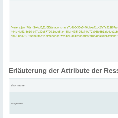
/waters.json?ids=SAALE,ELBE&stations=ace7d4b0-33e5-46db-a41d-2fa7a321f67a,
494b-4a51-8c10-b47a32e87790,1edc5fa4-88af-47f5-95a4-0e77a06fe8b1,de4cc1db
4b62-bee2-9750cbe4f5c4& timeseries=W&includeTimeseries=true&includeStations=
Erläuterung der Attribute der Re
shortname
longname