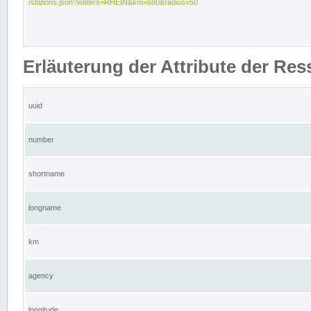
/stations.json?waters=RHEIN&km=680&radius=50
Erläuterung der Attribute der Res
uuid
number
shortname
longname
km
agency
longitude