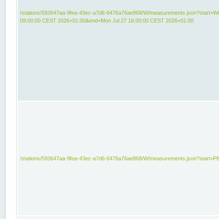
/stations/593647aa-9fea-43ec-a7d6-6476a76ae868/W/measurements.json?start=We
09:00:00 CEST 2026+01:00&end=Mon Jul 27 16:00:00 CEST 2026+01:00
/stations/593647aa-9fea-43ec-a7d6-6476a76ae868/W/measurements.json?start=P