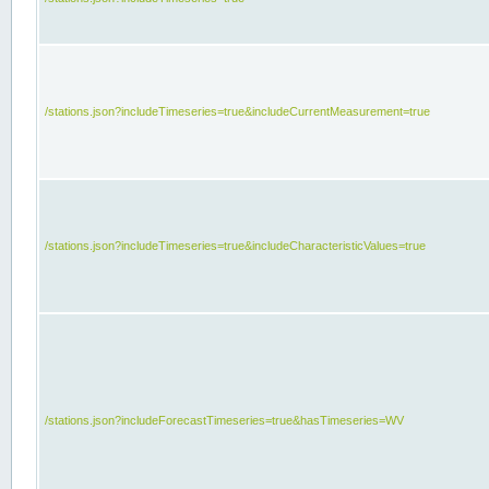
/stations.json?includeTimeseries=true&includeCurrentMeasurement=true
/stations.json?includeTimeseries=true&includeCharacteristicValues=true
/stations.json?includeForecastTimeseries=true&hasTimeseries=WV