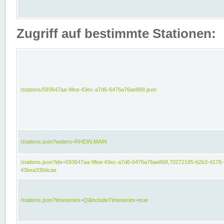
Zugriff auf bestimmte Stationen:
/stations/593647aa-9fea-43ec-a7d6-6476a76ae868.json
/stations.json?waters=RHEIN,MAIN
/stations.json?ids=593647aa-9fea-43ec-a7d6-6476a76ae868,70272185-b2b3-4178-
43bea330dcae
/stations.json?timeseries=Q&includeTimeseries=true