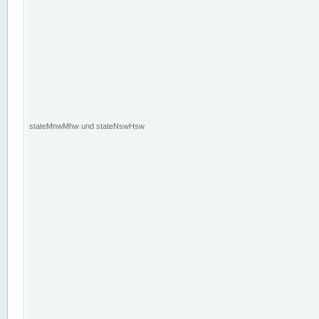
stateMnwMhw und stateNswHsw