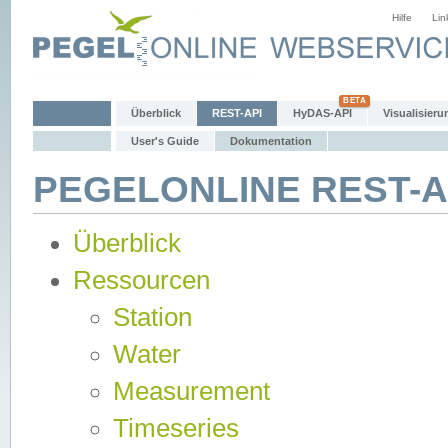
Hilfe
Lin
Überblick
REST-API
HyDAS-API
Visualisieru
User's Guide
Dokumentation
PEGELONLINE REST-AP
Überblick
Ressourcen
Station
Water
Measurement
Timeseries