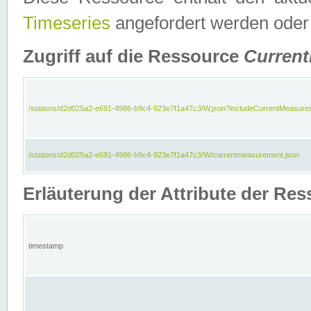
Timeseries
angefordert werden oder
Zugriff auf die Ressource
Curren
/stations/d2d025a2-e691-4986-b9c4-923e7f1a47c3/W.json?includeCurrentMeasure
/stations/d2d025a2-e691-4986-b9c4-923e7f1a47c3/W/currentmeasurement.json
Erläuterung der Attribute der R
timestamp