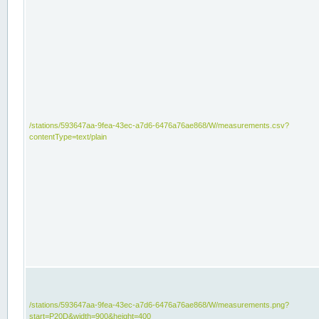
/stations/593647aa-9fea-43ec-a7d6-6476a76ae868/W/measurements.csv?
contentType=text/plain
/stations/593647aa-9fea-43ec-a7d6-6476a76ae868/W/measurements.png?
start=P20D&width=900&height=400