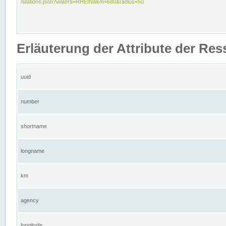
/stations.json?waters=RHEIN&km=680&radius=50
Erläuterung der Attribute der Res
uuid
number
shortname
longname
km
agency
longitude