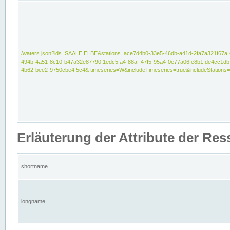
/waters.json?ids=SAALE,ELBE&stations=ace7d4b0-33e5-46db-a41d-2fa7a321f67a,
494b-4a51-8c10-b47a32e87790,1edc5fa4-88af-47f5-95a4-0e77a06fe8b1,de4cc1db
4b62-bee2-9750cbe4f5c4& timeseries=W&includeTimeseries=true&includeStations=
Erläuterung der Attribute der Re
shortname
longname