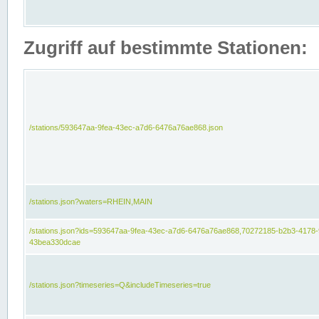
Zugriff auf bestimmte Stationen:
/stations/593647aa-9fea-43ec-a7d6-6476a76ae868.json
/stations.json?waters=RHEIN,MAIN
/stations.json?ids=593647aa-9fea-43ec-a7d6-6476a76ae868,70272185-b2b3-4178-
43bea330dcae
/stations.json?timeseries=Q&includeTimeseries=true