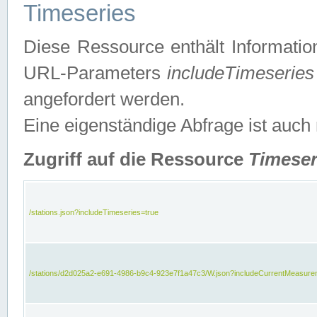
Timeseries
Diese Ressource enthält Informatio
URL-Parameters
includeTimeseries
angefordert werden.
Eine eigenständige Abfrage ist auch
Zugriff auf die Ressource
Timeser
/stations.json?includeTimeseries=true
/stations/d2d025a2-e691-4986-b9c4-923e7f1a47c3/W.json?includeCurrentMeasure