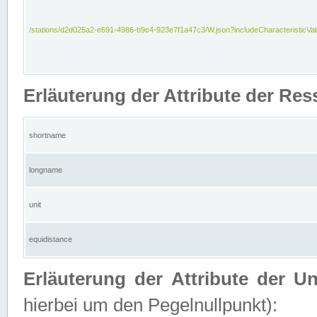
/stations/d2d025a2-e691-4986-b9c4-923e7f1a47c3/W.json?includeCharacteristicVa
Erläuterung der Attribute der Res
shortname
longname
unit
equidistance
Erläuterung der Attribute der U
hierbei um den Pegelnullpunkt):