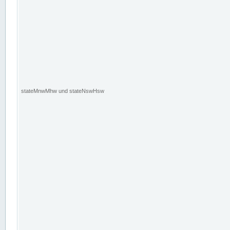
stateMnwMhw und stateNswHsw