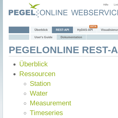
Hilfe
Lin
Überblick
REST-API
HyDAS-API
Visualisieru
User's Guide
Dokumentation
PEGELONLINE REST-AP
Überblick
Ressourcen
Station
Water
Measurement
Timeseries