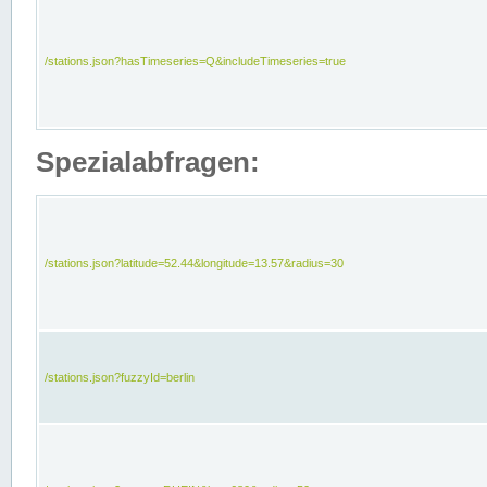
/stations.json?hasTimeseries=Q&includeTimeseries=true
Spezialabfragen:
/stations.json?latitude=52.44&longitude=13.57&radius=30
/stations.json?fuzzyId=berlin