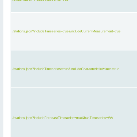
/stations.json?includeTimeseries=true&includeCurrentMeasurement=true
/stations.json?includeTimeseries=true&includeCharacteristicValues=true
/stations.json?includeForecastTimeseries=true&hasTimeseries=WV