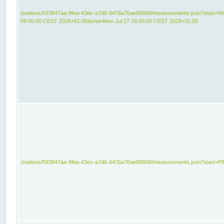
/stations/593647aa-9fea-43ec-a7d6-6476a76ae868/W/measurements.json?start=We
09:00:00 CEST 2026+01:00&end=Mon Jul 27 16:00:00 CEST 2026+01:00
/stations/593647aa-9fea-43ec-a7d6-6476a76ae868/W/measurements.json?start=P