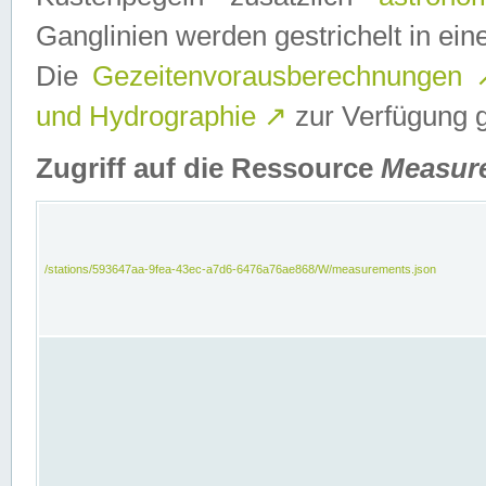
Ganglinien werden gestrichelt in e
Die
Gezeitenvorausberechnungen
und Hydrographie
↗
zur Verfügung ge
Zugriff auf die Ressource
Measur
/stations/593647aa-9fea-43ec-a7d6-6476a76ae868/W/measurements.json