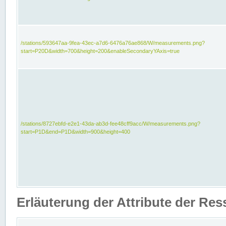
/stations/593647aa-9fea-43ec-a7d6-6476a76ae868/W/measurements.png?
start=P20D&width=700&height=200&enableSecondaryYAxis=true
/stations/8727ebfd-e2e1-43da-ab3d-fee48cff9acc/W/measurements.png?
start=P1D&end=P1D&width=900&height=400
Erläuterung der Attribute der Re