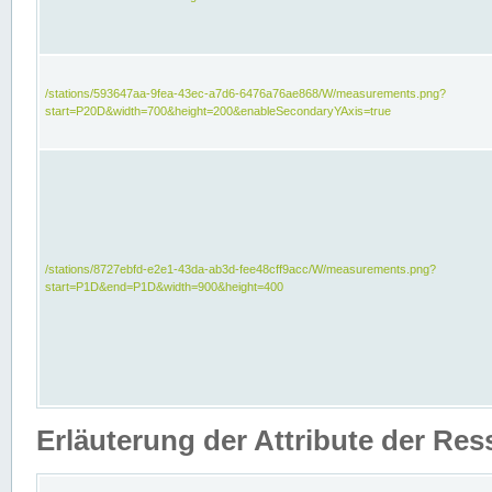
/stations/593647aa-9fea-43ec-a7d6-6476a76ae868/W/measurements.png?
start=P20D&width=700&height=200&enableSecondaryYAxis=true
/stations/8727ebfd-e2e1-43da-ab3d-fee48cff9acc/W/measurements.png?
start=P1D&end=P1D&width=900&height=400
Erläuterung der Attribute der Re