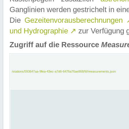
Ganglinien werden gestrichelt in e
Die
Gezeitenvorausberechnungen
und Hydrographie
↗
zur Verfügung ge
Zugriff auf die Ressource
Measur
/stations/593647aa-9fea-43ec-a7d6-6476a76ae868/W/measurements.json