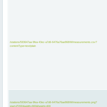
/stations/593647aa-9fea-43ec-a7d6-6476a76ae868/W/measurements.csv?
contentType=text/plain
/stations/593647aa-9fea-43ec-a7d6-6476a76ae868/W/measurements.png?
start=P20D&width=900&height=400