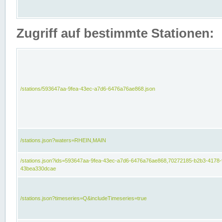
Zugriff auf bestimmte Stationen:
/stations/593647aa-9fea-43ec-a7d6-6476a76ae868.json
/stations.json?waters=RHEIN,MAIN
/stations.json?ids=593647aa-9fea-43ec-a7d6-6476a76ae868,70272185-b2b3-4178-
43bea330dcae
/stations.json?timeseries=Q&includeTimeseries=true