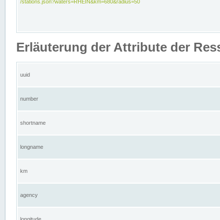
/stations.json?waters=RHEIN&km=680&radius=50
Erläuterung der Attribute der Res
uuid
number
shortname
longname
km
agency
longitude