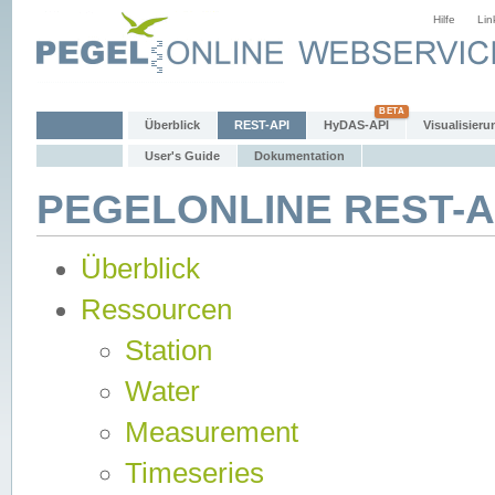
Hilfe
Lin
Überblick
REST-API
HyDAS-API
Visualisieru
User's Guide
Dokumentation
PEGELONLINE REST-AP
Überblick
Ressourcen
Station
Water
Measurement
Timeseries