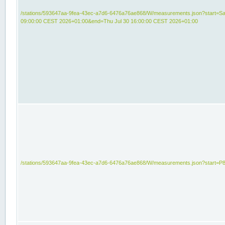
/stations/593647aa-9fea-43ec-a7d6-6476a76ae868/W/measurements.json?start=Sat
09:00:00 CEST 2026+01:00&end=Thu Jul 30 16:00:00 CEST 2026+01:00
/stations/593647aa-9fea-43ec-a7d6-6476a76ae868/W/measurements.json?start=P