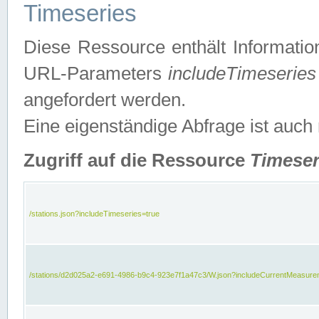
Timeseries
Diese Ressource enthält Informatio
URL-Parameters
includeTimeseries
angefordert werden.
Eine eigenständige Abfrage ist auch
Zugriff auf die Ressource
Timeser
/stations.json?includeTimeseries=true
/stations/d2d025a2-e691-4986-b9c4-923e7f1a47c3/W.json?includeCurrentMeasure