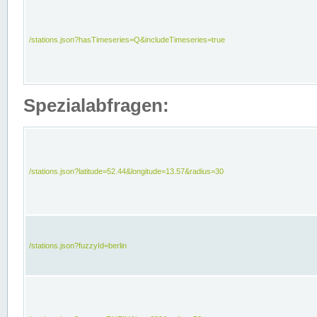
/stations.json?hasTimeseries=Q&includeTimeseries=true
Spezialabfragen:
/stations.json?latitude=52.44&longitude=13.57&radius=30
/stations.json?fuzzyId=berlin