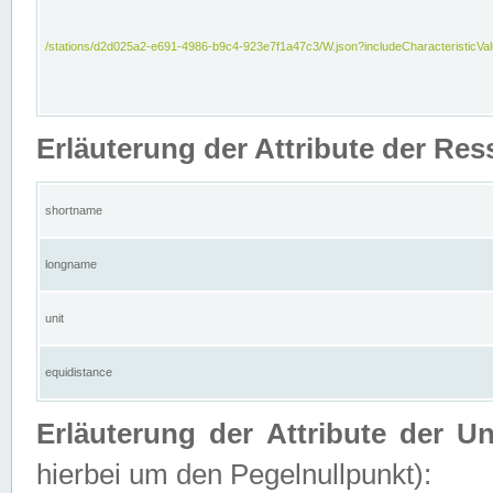
/stations/d2d025a2-e691-4986-b9c4-923e7f1a47c3/W.json?includeCharacteristicVa
Erläuterung der Attribute der Res
shortname
longname
unit
equidistance
Erläuterung der Attribute der U
hierbei um den Pegelnullpunkt):