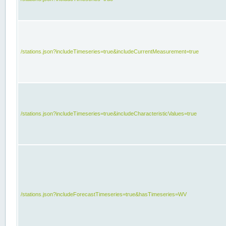
/stations.json?includeTimeseries=true&includeCurrentMeasurement=true
/stations.json?includeTimeseries=true&includeCharacteristicValues=true
/stations.json?includeForecastTimeseries=true&hasTimeseries=WV