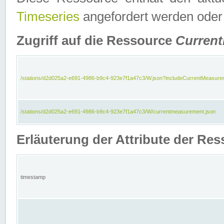
Timeseries
angefordert werden oder
Zugriff auf die Ressource
Curren
/stations/d2d025a2-e691-4986-b9c4-923e7f1a47c3/W.json?includeCurrentMeasure
/stations/d2d025a2-e691-4986-b9c4-923e7f1a47c3/W/currentmeasurement.json
Erläuterung der Attribute der R
timestamp