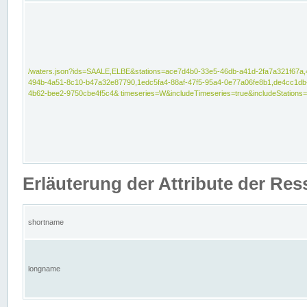
/waters.json?ids=SAALE,ELBE&stations=ace7d4b0-33e5-46db-a41d-2fa7a321f67a,
494b-4a51-8c10-b47a32e87790,1edc5fa4-88af-47f5-95a4-0e77a06fe8b1,de4cc1db
4b62-bee2-9750cbe4f5c4& timeseries=W&includeTimeseries=true&includeStations=
Erläuterung der Attribute der Re
shortname
longname