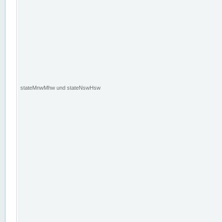
stateMnwMhw und stateNswHsw