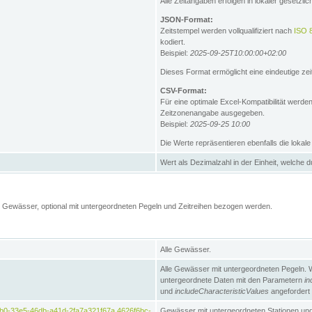
Alle Zeitangaben erfolgen in lokaler gesetz
JSON-Format:
Zeitstempel werden vollqualifiziert nach
ISO 
kodiert.
Beispiel:
2025-09-25T10:00:00+02:00
Dieses Format ermöglicht eine eindeutige zei
CSV-Format:
Für eine optimale Excel-Kompatibilität werde
Zeitzonenangabe ausgegeben.
Beispiel:
2025-09-25 10:00
Die Werte repräsentieren ebenfalls die lokal
Wert als Dezimalzahl in der Einheit, welche 
Gewässer, optional mit untergeordneten Pegeln und Zeitreihen bezogen werden.
Alle Gewässer.
Alle Gewässer mit untergeordneten Pegeln. 
untergeordnete Daten mit den Parametern
in
und
includeCharacteristicValues
angefordert
b0-33e5-46db-a41d-2fa7a321f67a,4626f6bc-
Gewässer mit untergeordneten Stationen und 