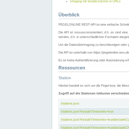
Umgang mit Sonderzeichen in URLs
Überblick
PEGELONLINE REST-API ist eine einfache Schnitt
Die API ist ressourcenorientiert, d.h. es sind ein
werden, d.h. in unterschiedlichen Formaten darge
Um die Datenübertragung zu beschleunigen oder 
Die API ist unterhalb von
https://pegelonline.wsv.d
Es ist keine Authentifizierung oder Autorisierun
Ressourcen
Station
Hierbei handelt es sich um die Pegel bzw. die M
Zugriff auf die Stationen inklusive verschiede
/stations.json
/stations.json?includeTimeseries=true
/stations.json?includeTimeseries=true&include
/stations.json?includeTimeseries=true&includeCh