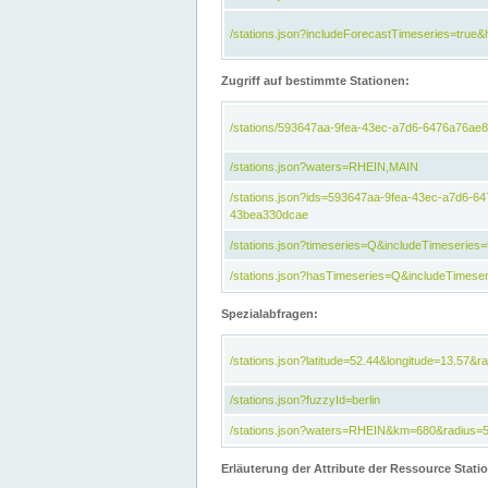
/stations.json?includeForecastTimeseries=tru
Zugriff auf bestimmte Stationen:
/stations/593647aa-9fea-43ec-a7d6-6476a76ae8
/stations.json?waters=RHEIN,MAIN
/stations.json?ids=593647aa-9fea-43ec-a7d6-
43bea330dcae
/stations.json?timeseries=Q&includeTimeseries=
/stations.json?hasTimeseries=Q&includeTimeser
Spezialabfragen:
/stations.json?latitude=52.44&longitude=13.57&r
/stations.json?fuzzyId=berlin
/stations.json?waters=RHEIN&km=680&radius=
Erläuterung der Attribute der Ressource Stati