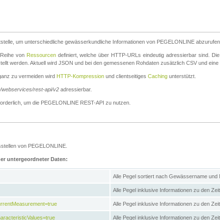
stelle, um unterschiedliche gewässerkundliche Informationen von PEGELONLINE abzurufen
e Reihe von
Ressourcen
definiert, welche über HTTP-URLs eindeutig adressierbar sind. Die
stellt werden. Aktuell wird JSON und bei den gemessenen Rohdaten zusätzlich CSV und eine
ganz zu vermeiden wird
HTTP-Kompression
und clientseitiges
Caching
unterstützt.
e/webservices/rest-api/v2
adressierbar.
g erforderlich, um die PEGELONLINE REST-API zu nutzen.
essstellen von PEGELONLINE.
ner untergeordneter Daten:
Alle Pegel sortiert nach Gewässername und
Alle Pegel inklusive Informationen zu den Zeit
CurrentMeasurement=true
Alle Pegel inklusive Informationen zu den Ze
aracteristicValues=true
Alle Pegel inklusive Informationen zu den Z