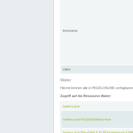
timestamp
value
Water
Hiermit können alle in PEGELONLINE verfügbaren 
Zugriff auf die Ressource
Water
:
/waters.json
/waters.json?includeStations=true
/waters.json?ids=SAALE,ELBE&stations=ace7d4