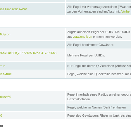
Alle Pegel mit Vorhersagezeitreihen ("Wasse
e&hasTimeseries=WV
zu den Vorhersagen sind im Abschnitt
Vorhe
Zugriff auf einen Pegel per UUID. Die UUIDs 
68.json
aus
/stations.json
entnommen werden.
Alle Pegel bestimmter Gewässer.
6476a76ae868,70272185-b2b3-4178-96b8-
Mehrere Pegel per UUIDs.
true
Nur Pegel mit deren Q-Zeitreihen (Abflusszei
ies=true
Pegel, welche eine Q-Zeitreihe besitzen, mit 
Pegel innerhalb eines Radius an einer geogr
adius=30
Dezimalnotation.
Pegel, welche im Namen 'Berlin' enthalten.
50
Pegel des Gewässers Rhein im Umkreis eine
on: