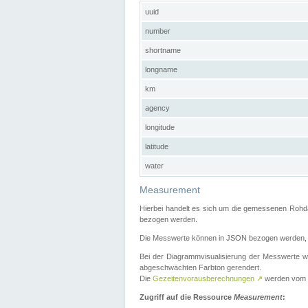
uuid
number
shortname
longname
km
agency
longitude
latitude
water
Measurement
Hierbei handelt es sich um die gemessenen Rohda
bezogen werden.
Die Messwerte können in JSON bezogen werden, i
Bei der Diagrammvisualisierung der Messwerte w
abgeschwächten Farbton gerendert.
Die
Gezeitenvorausberechnungen
↗
werden vom
Zugriff auf die Ressource
Measurement
: