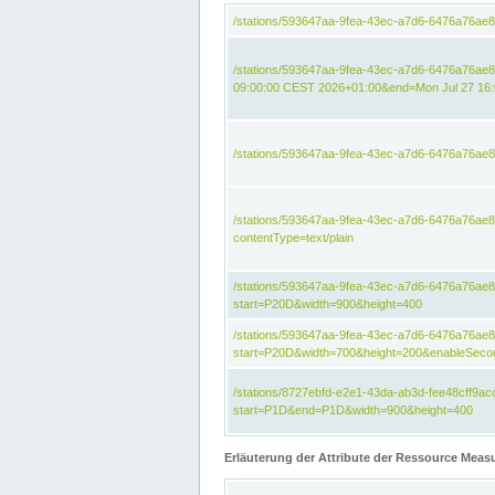
/stations/593647aa-9fea-43ec-a7d6-6476a76ae
/stations/593647aa-9fea-43ec-a7d6-6476a76ae
09:00:00 CEST 2026+01:00&end=Mon Jul 27 16
/stations/593647aa-9fea-43ec-a7d6-6476a76ae
/stations/593647aa-9fea-43ec-a7d6-6476a76a
contentType=text/plain
/stations/593647aa-9fea-43ec-a7d6-6476a76a
start=P20D&width=900&height=400
/stations/593647aa-9fea-43ec-a7d6-6476a76a
start=P20D&width=700&height=200&enableSeco
/stations/8727ebfd-e2e1-43da-ab3d-fee48cff9
start=P1D&end=P1D&width=900&height=400
Erläuterung der Attribute der Ressource Meas