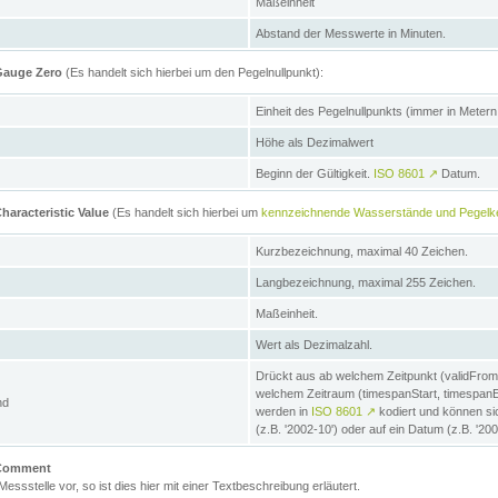
Maßeinheit
Abstand der Messwerte in Minuten.
 Gauge Zero
(Es handelt sich hierbei um den Pegelnullpunkt):
Einheit des Pegelnullpunkts (immer in Meter
Höhe als Dezimalwert
Beginn der Gültigkeit.
ISO 8601
↗
Datum.
haracteristic Value
(Es handelt sich hierbei um
kennzeichnende Wasserstände und Pegelk
Kurzbezeichnung, maximal 40 Zeichen.
Langbezeichnung, maximal 255 Zeichen.
Maßeinheit.
Wert als Dezimalzahl.
Drückt aus ab welchem Zeitpunkt (validFrom
welchem Zeitraum (timespanStart, timespanEnd
nd
werden in
ISO 8601
↗
kodiert und können sic
(z.B. '2002-10') oder auf ein Datum (z.B. '20
e Comment
 Messstelle vor, so ist dies hier mit einer Textbeschreibung erläutert.