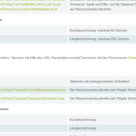
47f5-95a4-0e77a06fe8b1,de4cc1db-51cb-
Gewässer Saale und Elbe, auf die Stationen
Timeseries=true&includeStations=true
auf Wasserstandszeitreihen.
s:
Kurzbezeichnung, maximal 40 Zeichen.
Langbezeichnung, maximal 255 Zeichen.
treihen. Sie kann mit Hilfe des URL-Parameters
includeTimeseries
bei den Ressourcen
Stati
Stationen mit untergeordneten Zeitreihen.
7c3/W.json?includeCurrentMeasurement=true
Die Wasserstandszeitreihe des Pegels Ketzi
3/W.json?includeCharacteristicValues=true
Die Wasserstandszeitreihe des Pegels Ketz
eries:
Kurzbezeichnung.
Langbezeichnung.