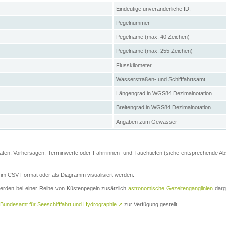
Eindeutige unveränderliche ID.
Pegelnummer
Pegelname (max. 40 Zeichen)
Pegelname (max. 255 Zeichen)
Flusskilometer
Wasserstraßen- und Schifffahrtsamt
Längengrad in WGS84 Dezimalnotation
Breitengrad in WGS84 Dezimalnotation
Angaben zum Gewässer
ten, Vorhersagen, Terminwerte oder Fahrrinnen- und Tauchtiefen (siehe entsprechende Absc
m CSV-Format oder als Diagramm visualisiert werden.
erden bei einer Reihe von Küstenpegeln zusätzlich
astronomische Gezeitenganglinien
darge
Bundesamt für Seeschifffahrt und Hydrographie
↗
zur Verfügung gestellt.