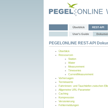
Überblick
REST-API
User's Guide
Dokumen
PEGELONLINE REST-API Dokum
Überblick
Ressourcen
Station
Water
Measurement
Timeseries
CurrentMeasurement
Vorhersagen
Terminwerte
Fahrrinnen- und Tauchtiefen zwischen El
Allgemeine URL-Parameter
Caching
Kompression
Versionierung
Fehlermeldungen