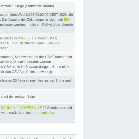
letzten 10 Tage (Standardzeitraum).
ischen dem Wed Jul 15 09:00:00 CEST 2026 Uhr
Die Notation der Zeitstempel erfolgt nach
ISO
lassen werden. In diesem Fall wird der aktuelle
ür start eine
ISO 8601
↗
Period (
P
8D)
etzen 6 Tage, 10 Stunden und 15 Minuten
nden.
itstempel, Messwerte und der CSV-Trenner sind
Tabellenkalkulation erkannt werden.
as CSV direkt im Browser dargestellt und nicht
 für den CSV-Abruf nicht notwendig.
r letzten 20 Tage in einer bestimmten Höhe und
e auf der rechten Seite.
s
BORKUM FISCHERBALJE
24 Stunden vor und
 wird zusätzlich eine
astronomische