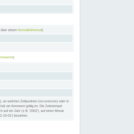
n über einem
Normalhöhennull
)
ennwerte
):
), an welchen Zeitpunkten (occurences) oder in
) ein Kennwert gültig ist. Die Zeitstempel
h auf ein Jahr (z.B. '2002'), auf einen Monat
02-10-01') beziehen.