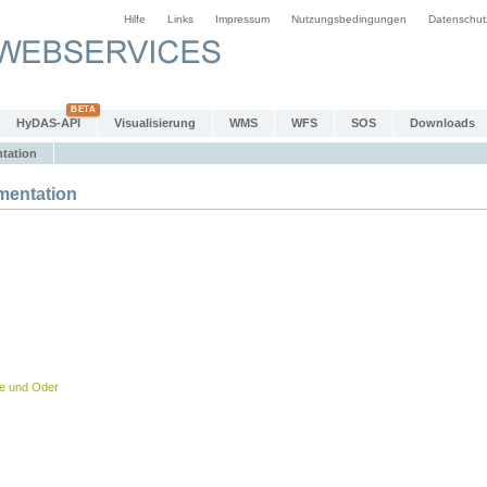
Hilfe
Links
Impressum
Nutzungsbedingungen
Datenschut
HyDAS-API
Visualisierung
WMS
WFS
SOS
Downloads
tation
entation
be und Oder