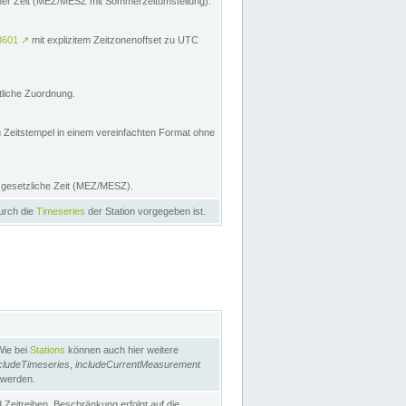
licher Zeit (MEZ/MESZ mit Sommerzeitumstellung):
8601
↗
mit explizitem Zeitzonenoffset zu UTC
tliche Zuordnung.
n Zeitstempel in einem vereinfachten Format ohne
e gesetzliche Zeit (MEZ/MESZ).
durch die
Timeseries
der Station vorgegeben ist.
Wie bei
Stations
können auch hier weitere
cludeTimeseries
,
includeCurrentMeasurement
 werden.
Zeitreihen. Beschränkung erfolgt auf die