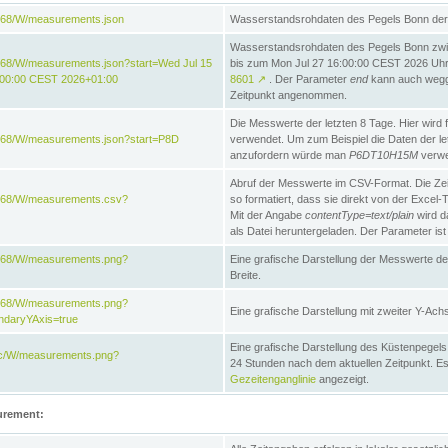
868/W/measurements.json
Wasserstandsrohdaten des Pegels Bonn der 
Wasserstandsrohdaten des Pegels Bonn zw
868/W/measurements.json?start=Wed Jul 15
bis zum Mon Jul 27 16:00:00 CEST 2026 Uhr. 
:00:00 CEST 2026+01:00
8601
↗
. Der Parameter
end
kann auch wegge
Zeitpunkt angenommen.
Die Messwerte der letzten 8 Tage. Hier wird f
868/W/measurements.json?start=P8D
verwendet. Um zum Beispiel die Daten der l
anzufordern würde man
P6DT10H15M
verwe
Abruf der Messwerte im CSV-Format. Die Ze
e868/W/measurements.csv?
so formatiert, dass sie direkt von der Excel-
Mit der Angabe
contentType=text/plain
wird d
als Datei heruntergeladen. Der Parameter ist
e868/W/measurements.png?
Eine grafische Darstellung der Messwerte de
Breite.
e868/W/measurements.png?
Eine grafische Darstellung mit zweiter Y-Achs
ndaryYAxis=true
Eine grafische Darstellung des Küstenpegel
acc/W/measurements.png?
24 Stunden nach dem aktuellen Zeitpunkt. Es
Gezeitenganglinie
angezeigt.
urement: