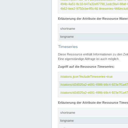
494b-4a51-8c10-b47a32e87790,1edc5fa4-88af-
4b62-bee2-9750cbe4f5c4& timeseries=W&include
Erläuterung der Attribute der Ressource Water
shortname
longname
Timeseries
Diese Ressource enthält Informationen zu den Zei
Eine eigenständige Abfrage ist auch möglich.
Zugriff auf die Ressource
Timeseries
:
/stations.json?includeTimeseries=true
/stations/d2d025a2-e691-4986-b9c4-923e7f1a4
/stations/d2d025a2-e691-4986-b9c4-923e7f1a47c
Erläuterung der Attribute der Ressource Times
shortname
longname