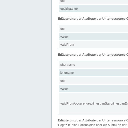
unit
equidistance
Erläuterung der Attribute der Unterressource
unit
value
validFrom
Erläuterung der Attribute der Unterressource C
shortname
longname
unit
value
validFrom/occurences/timespanStart/timespanE
Erläuterung der Attribute der Unterressourc
Liegt z.B. eine Fehlfunktion oder ein Ausfall an der