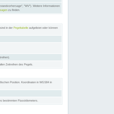
rstandvorhersage", "WV"). Weitere Informationen
rsagen
zu finden.
sind in der
Pegeltabelle
aufgelistet oder können
treihen).
allen Zeitreihen des Pegels.
afischen Position. Koordinaten in WGS84 in
s bestimmten Flusskilometers.