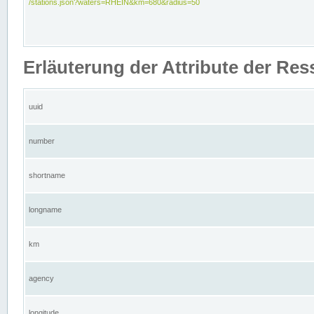
/stations.json?waters=RHEIN&km=680&radius=50
Erläuterung der Attribute der Res
uuid
number
shortname
longname
km
agency
longitude