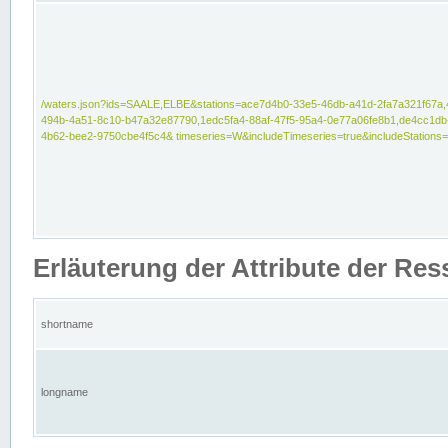
/waters.json?ids=SAALE,ELBE&stations=ace7d4b0-33e5-46db-a41d-2fa7a321f67a,
494b-4a51-8c10-b47a32e87790,1edc5fa4-88af-47f5-95a4-0e77a06fe8b1,de4cc1db
4b62-bee2-9750cbe4f5c4& timeseries=W&includeTimeseries=true&includeStations=
Erläuterung der Attribute der Re
shortname
longname