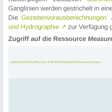
Ganglinien werden gestrichelt in e
Die
Gezeitenvorausberechnungen
und Hydrographie
↗
zur Verfügung ge
Zugriff auf die Ressource
Measur
/stations/593647aa-9fea-43ec-a7d6-6476a76ae868/W/measurements.json