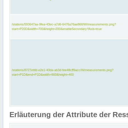
/stations/593647aa-9fea-43ec-a7d6-6476a76ae868/W/measurements.png?
start=P20D&width=700&height=200&enableSecondaryYAxis=true
/stations/8727ebfd-e2e1-43da-ab3d-fee48cff9acc/W/measurements.png?
start=P1D&end=P1D&width=900&height=400
Erläuterung der Attribute der Re