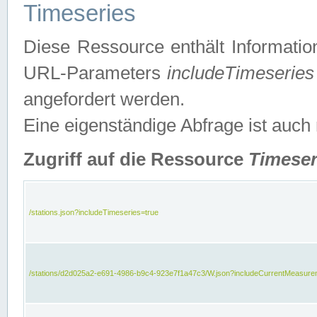
Timeseries
Diese Ressource enthält Informatio
URL-Parameters
includeTimeseries
angefordert werden.
Eine eigenständige Abfrage ist auch
Zugriff auf die Ressource
Timeser
/stations.json?includeTimeseries=true
/stations/d2d025a2-e691-4986-b9c4-923e7f1a47c3/W.json?includeCurrentMeasure