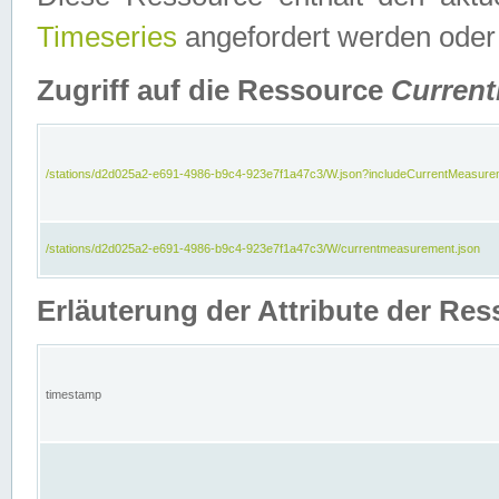
Timeseries
angefordert werden oder
Zugriff auf die Ressource
Curren
/stations/d2d025a2-e691-4986-b9c4-923e7f1a47c3/W.json?includeCurrentMeasure
/stations/d2d025a2-e691-4986-b9c4-923e7f1a47c3/W/currentmeasurement.json
Erläuterung der Attribute der R
timestamp