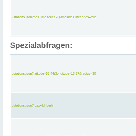
/stations.json?hasTimeseries=Q&includeTimeseries=true
Spezialabfragen:
/stations.json?latitude=52.44&longitude=13.57&radius=30
/stations.json?fuzzyId=berlin