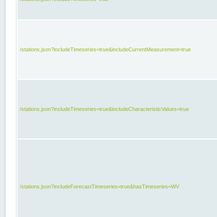
/stations.json?includeTimeseries=true&includeCurrentMeasurement=true
/stations.json?includeTimeseries=true&includeCharacteristicValues=true
/stations.json?includeForecastTimeseries=true&hasTimeseries=WV