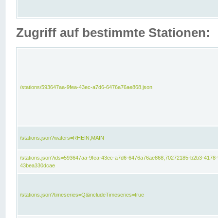
Zugriff auf bestimmte Stationen:
/stations/593647aa-9fea-43ec-a7d6-6476a76ae868.json
/stations.json?waters=RHEIN,MAIN
/stations.json?ids=593647aa-9fea-43ec-a7d6-6476a76ae868,70272185-b2b3-4178-
43bea330dcae
/stations.json?timeseries=Q&includeTimeseries=true