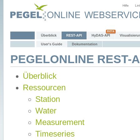
Hilfe
Lin
Überblick
REST-API
HyDAS-API
Visualisieru
User's Guide
Dokumentation
PEGELONLINE REST-AP
Überblick
Ressourcen
Station
Water
Measurement
Timeseries