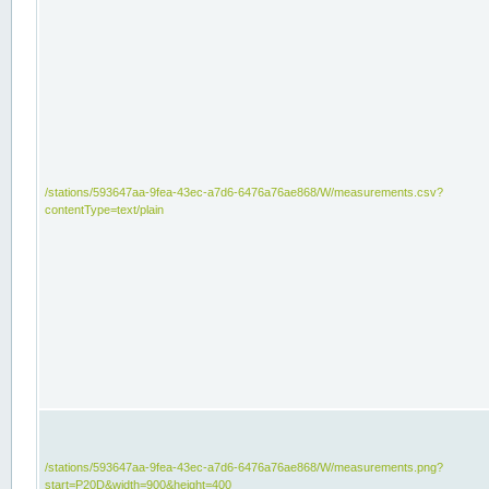
/stations/593647aa-9fea-43ec-a7d6-6476a76ae868/W/measurements.csv?
contentType=text/plain
/stations/593647aa-9fea-43ec-a7d6-6476a76ae868/W/measurements.png?
start=P20D&width=900&height=400