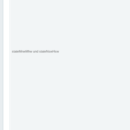
stateMnwMhw und stateNswHsw