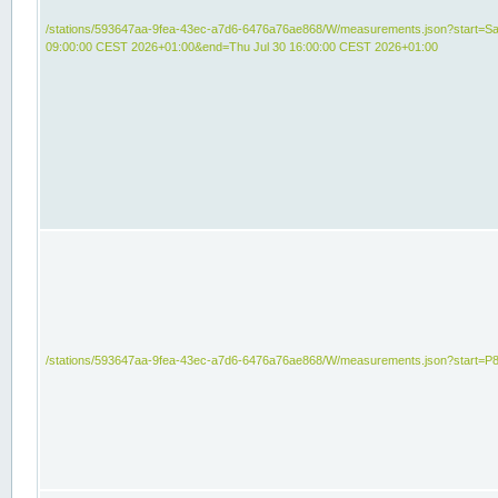
/stations/593647aa-9fea-43ec-a7d6-6476a76ae868/W/measurements.json?start=Sat
09:00:00 CEST 2026+01:00&end=Thu Jul 30 16:00:00 CEST 2026+01:00
/stations/593647aa-9fea-43ec-a7d6-6476a76ae868/W/measurements.json?start=P