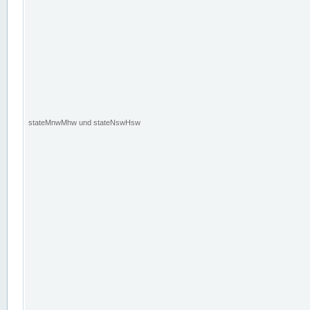
stateMnwMhw und stateNswHsw