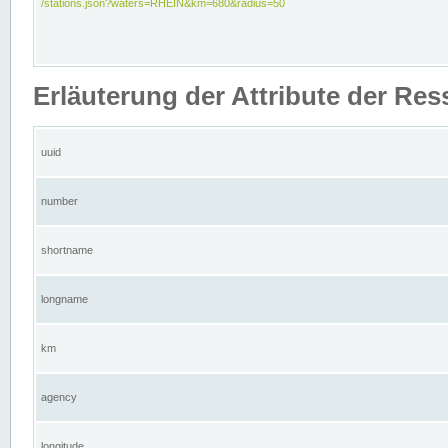
/stations.json?waters=RHEIN&km=680&radius=50
Erläuterung der Attribute der Res
uuid
number
shortname
longname
km
agency
longitude