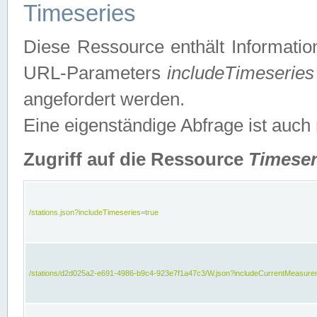
Timeseries
Diese Ressource enthält Informatio
URL-Parameters
includeTimeseries
angefordert werden.
Eine eigenständige Abfrage ist auch
Zugriff auf die Ressource
Timeser
/stations.json?includeTimeseries=true
/stations/d2d025a2-e691-4986-b9c4-923e7f1a47c3/W.json?includeCurrentMeasure