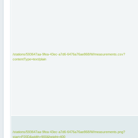
/stations/593647aa-9fea-43ec-a7d6-6476a76ae868/W/measurements.csv?
contentType=text/plain
/stations/593647aa-9fea-43ec-a7d6-6476a76ae868/W/measurements.png?
start=P20D&width=900&height=400