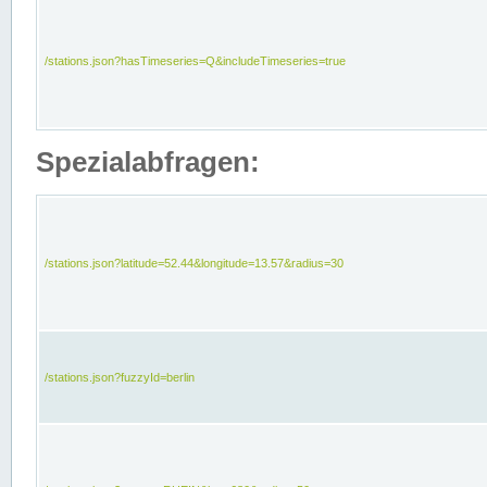
/stations.json?hasTimeseries=Q&includeTimeseries=true
Spezialabfragen:
/stations.json?latitude=52.44&longitude=13.57&radius=30
/stations.json?fuzzyId=berlin