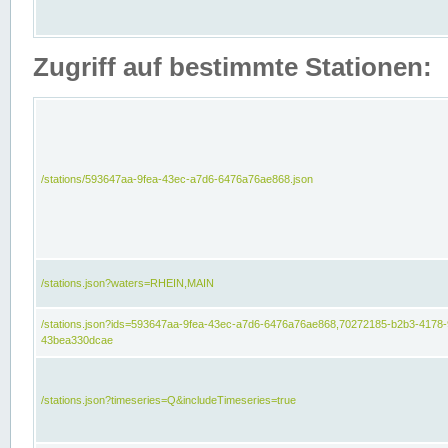
Zugriff auf bestimmte Stationen:
/stations/593647aa-9fea-43ec-a7d6-6476a76ae868.json
/stations.json?waters=RHEIN,MAIN
/stations.json?ids=593647aa-9fea-43ec-a7d6-6476a76ae868,70272185-b2b3-4178-
43bea330dcae
/stations.json?timeseries=Q&includeTimeseries=true