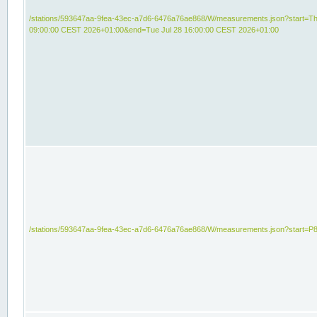
/stations/593647aa-9fea-43ec-a7d6-6476a76ae868/W/measurements.json?start=Th
09:00:00 CEST 2026+01:00&end=Tue Jul 28 16:00:00 CEST 2026+01:00
/stations/593647aa-9fea-43ec-a7d6-6476a76ae868/W/measurements.json?start=P