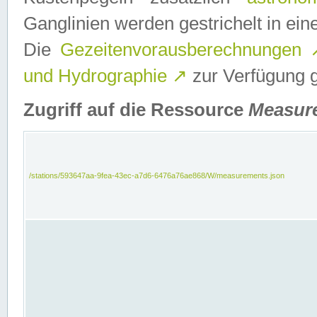
Ganglinien werden gestrichelt in e
Die
Gezeitenvorausberechnungen
und Hydrographie
↗
zur Verfügung ge
Zugriff auf die Ressource
Measur
/stations/593647aa-9fea-43ec-a7d6-6476a76ae868/W/measurements.json