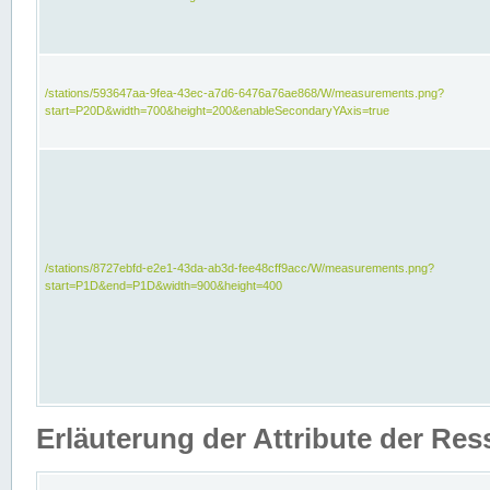
/stations/593647aa-9fea-43ec-a7d6-6476a76ae868/W/measurements.png?
start=P20D&width=700&height=200&enableSecondaryYAxis=true
/stations/8727ebfd-e2e1-43da-ab3d-fee48cff9acc/W/measurements.png?
start=P1D&end=P1D&width=900&height=400
Erläuterung der Attribute der Re