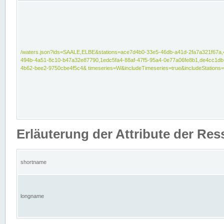
/waters.json?ids=SAALE,ELBE&stations=ace7d4b0-33e5-46db-a41d-2fa7a321f67a,
494b-4a51-8c10-b47a32e87790,1edc5fa4-88af-47f5-95a4-0e77a06fe8b1,de4cc1db
4b62-bee2-9750cbe4f5c4& timeseries=W&includeTimeseries=true&includeStations=
Erläuterung der Attribute der Re
shortname
longname