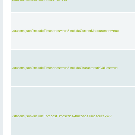
/stations.json?includeTimeseries=true&includeCurrentMeasurement=true
/stations.json?includeTimeseries=true&includeCharacteristicValues=true
/stations.json?includeForecastTimeseries=true&hasTimeseries=WV