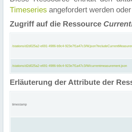
Timeseries
angefordert werden oder
Zugriff auf die Ressource
Curren
/stations/d2d025a2-e691-4986-b9c4-923e7f1a47c3/W.json?includeCurrentMeasure
/stations/d2d025a2-e691-4986-b9c4-923e7f1a47c3/W/currentmeasurement.json
Erläuterung der Attribute der R
timestamp