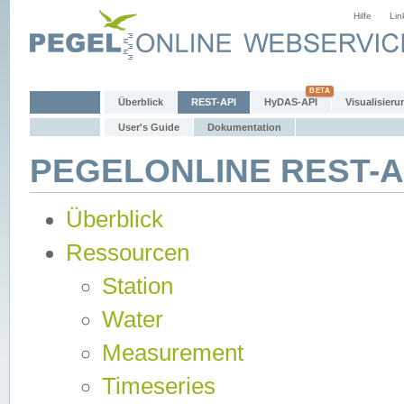
Hilfe
Lin
Überblick
REST-API
HyDAS-API
Visualisieru
User's Guide
Dokumentation
PEGELONLINE REST-AP
Überblick
Ressourcen
Station
Water
Measurement
Timeseries