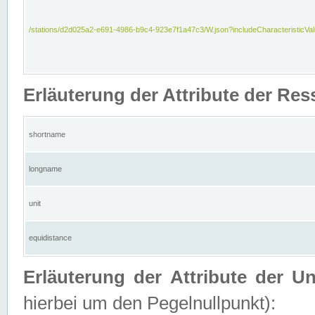
/stations/d2d025a2-e691-4986-b9c4-923e7f1a47c3/W.json?includeCharacteristicVa
Erläuterung der Attribute der Res
shortname
longname
unit
equidistance
Erläuterung der Attribute der U
hierbei um den Pegelnullpunkt):