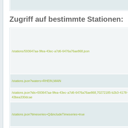
Zugriff auf bestimmte Stationen:
/stations/593647aa-9fea-43ec-a7d6-6476a76ae868.json
/stations.json?waters=RHEIN,MAIN
/stations.json?ids=593647aa-9fea-43ec-a7d6-6476a76ae868,70272185-b2b3-4178-
43bea330dcae
/stations.json?timeseries=Q&includeTimeseries=true