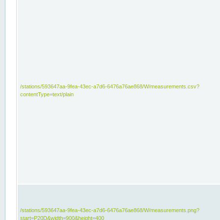
/stations/593647aa-9fea-43ec-a7d6-6476a76ae868/W/measurements.csv?
contentType=text/plain
/stations/593647aa-9fea-43ec-a7d6-6476a76ae868/W/measurements.png?
start=P20D&width=900&height=400