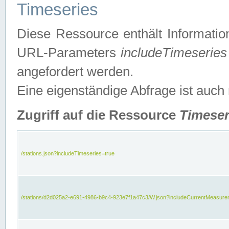
Timeseries
Diese Ressource enthält Informatio
URL-Parameters
includeTimeseries
angefordert werden.
Eine eigenständige Abfrage ist auch
Zugriff auf die Ressource
Timeser
/stations.json?includeTimeseries=true
/stations/d2d025a2-e691-4986-b9c4-923e7f1a47c3/W.json?includeCurrentMeasure