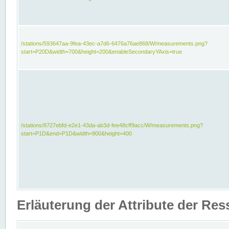
/stations/593647aa-9fea-43ec-a7d6-6476a76ae868/W/measurements.png?
start=P20D&width=700&height=200&enableSecondaryYAxis=true
/stations/8727ebfd-e2e1-43da-ab3d-fee48cff9acc/W/measurements.png?
start=P1D&end=P1D&width=900&height=400
Erläuterung der Attribute der Re