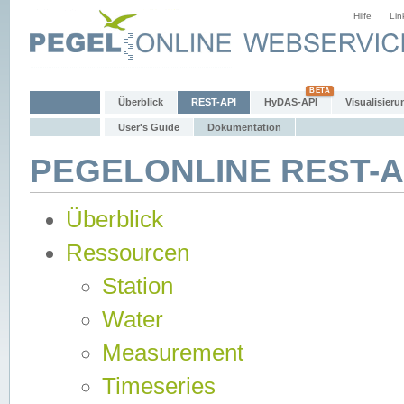
Hilfe
Lin
Überblick
REST-API
HyDAS-API
Visualisieru
User's Guide
Dokumentation
PEGELONLINE REST-AP
Überblick
Ressourcen
Station
Water
Measurement
Timeseries