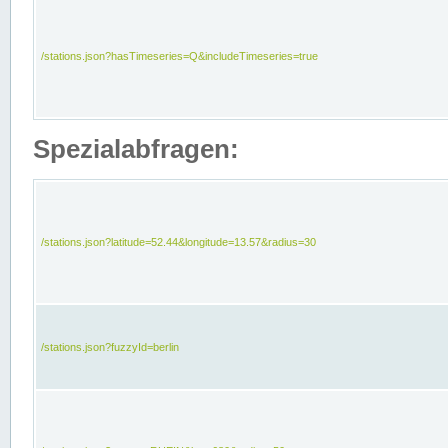
/stations.json?hasTimeseries=Q&includeTimeseries=true
Spezialabfragen:
/stations.json?latitude=52.44&longitude=13.57&radius=30
/stations.json?fuzzyId=berlin