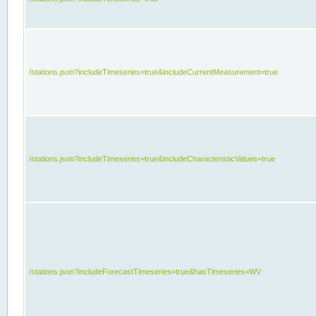
/stations.json?includeTimeseries=true&includeCurrentMeasurement=true
/stations.json?includeTimeseries=true&includeCharacteristicValues=true
/stations.json?includeForecastTimeseries=true&hasTimeseries=WV