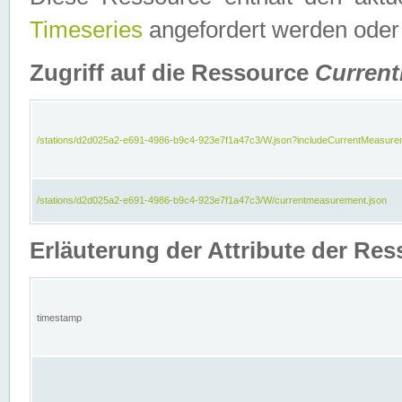
Timeseries
angefordert werden oder
Zugriff auf die Ressource
Curren
/stations/d2d025a2-e691-4986-b9c4-923e7f1a47c3/W.json?includeCurrentMeasure
/stations/d2d025a2-e691-4986-b9c4-923e7f1a47c3/W/currentmeasurement.json
Erläuterung der Attribute der R
timestamp