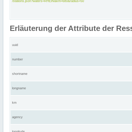
/stations.json?waters=RHEIN&km=680&radius=50
Erläuterung der Attribute der Res
uuid
number
shortname
longname
km
agency
longitude