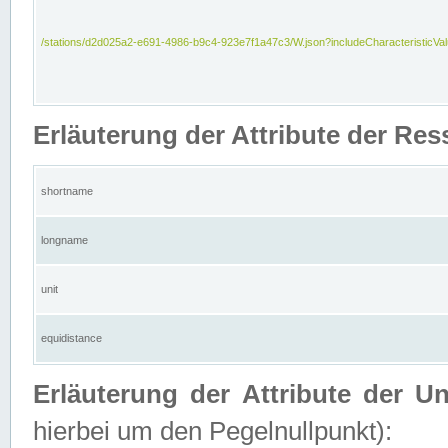
/stations/d2d025a2-e691-4986-b9c4-923e7f1a47c3/W.json?includeCharacteristicVa
Erläuterung der Attribute der Res
shortname
longname
unit
equidistance
Erläuterung der Attribute der U
hierbei um den Pegelnullpunkt):