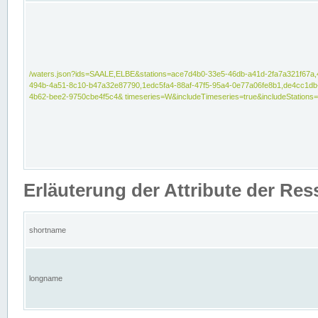
/waters.json?ids=SAALE,ELBE&stations=ace7d4b0-33e5-46db-a41d-2fa7a321f67a,
494b-4a51-8c10-b47a32e87790,1edc5fa4-88af-47f5-95a4-0e77a06fe8b1,de4cc1db
4b62-bee2-9750cbe4f5c4& timeseries=W&includeTimeseries=true&includeStations=
Erläuterung der Attribute der Re
shortname
longname