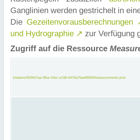
Ganglinien werden gestrichelt in e
Die
Gezeitenvorausberechnungen
und Hydrographie
↗
zur Verfügung ge
Zugriff auf die Ressource
Measur
/stations/593647aa-9fea-43ec-a7d6-6476a76ae868/W/measurements.json