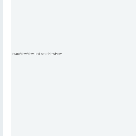
stateMnwMhw und stateNswHsw