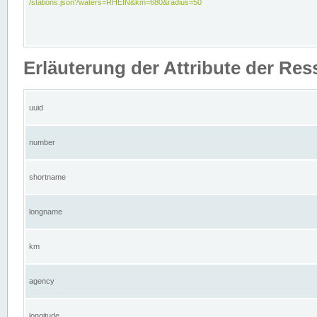
/stations.json?waters=RHEIN&km=680&radius=50
Erläuterung der Attribute der Res
uuid
number
shortname
longname
km
agency
longitude