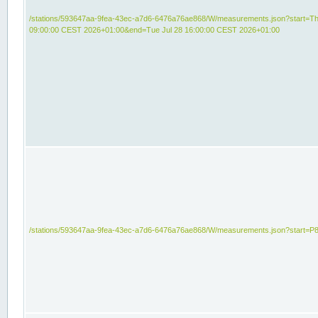
/stations/593647aa-9fea-43ec-a7d6-6476a76ae868/W/measurements.json?start=Th
09:00:00 CEST 2026+01:00&end=Tue Jul 28 16:00:00 CEST 2026+01:00
/stations/593647aa-9fea-43ec-a7d6-6476a76ae868/W/measurements.json?start=P