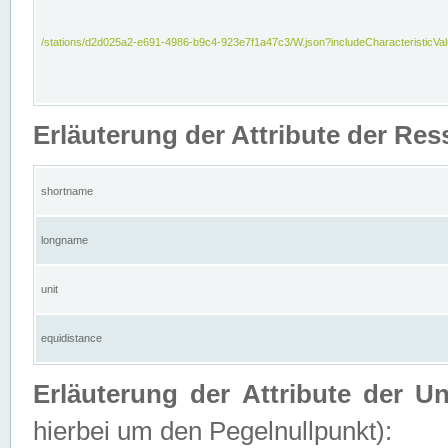
/stations/d2d025a2-e691-4986-b9c4-923e7f1a47c3/W.json?includeCharacteristicVa
Erläuterung der Attribute der Res
shortname
longname
unit
equidistance
Erläuterung der Attribute der U
hierbei um den Pegelnullpunkt):