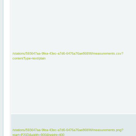
/stations/593647aa-9fea-43ec-a7d6-6476a76ae868/W/measurements.csv?
contentType=text/plain
/stations/593647aa-9fea-43ec-a7d6-6476a76ae868/W/measurements.png?
start=P20D&width=900&height=400