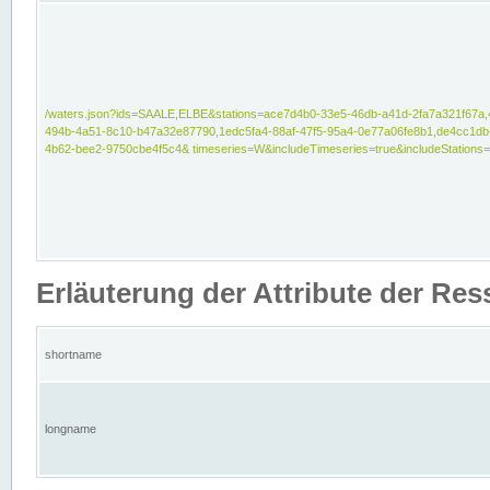
/waters.json?ids=SAALE,ELBE&stations=ace7d4b0-33e5-46db-a41d-2fa7a321f67a,
494b-4a51-8c10-b47a32e87790,1edc5fa4-88af-47f5-95a4-0e77a06fe8b1,de4cc1db
4b62-bee2-9750cbe4f5c4& timeseries=W&includeTimeseries=true&includeStations=
Erläuterung der Attribute der Re
shortname
longname