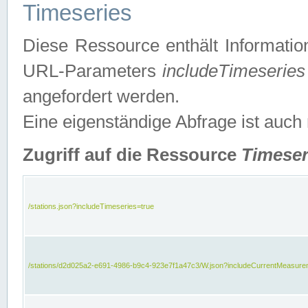
Timeseries
Diese Ressource enthält Informatio
URL-Parameters
includeTimeseries
angefordert werden.
Eine eigenständige Abfrage ist auch
Zugriff auf die Ressource
Timeser
/stations.json?includeTimeseries=true
/stations/d2d025a2-e691-4986-b9c4-923e7f1a47c3/W.json?includeCurrentMeasure