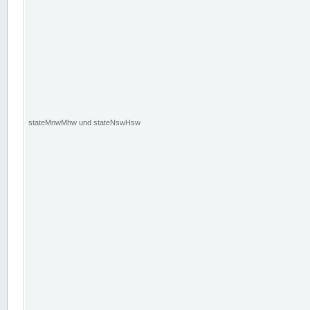
stateMnwMhw und stateNswHsw