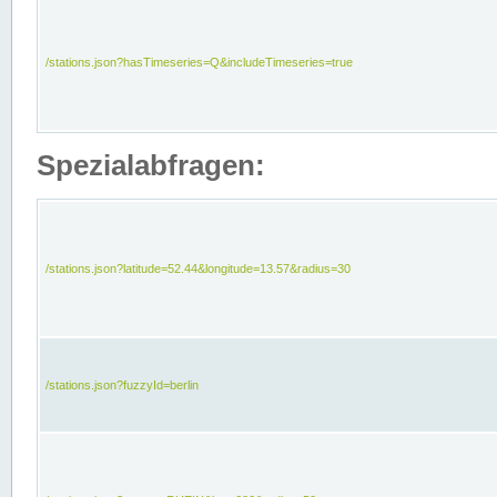
/stations.json?hasTimeseries=Q&includeTimeseries=true
Spezialabfragen:
/stations.json?latitude=52.44&longitude=13.57&radius=30
/stations.json?fuzzyId=berlin