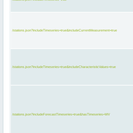
/stations.json?includeTimeseries=true&includeCurrentMeasurement=true
/stations.json?includeTimeseries=true&includeCharacteristicValues=true
/stations.json?includeForecastTimeseries=true&hasTimeseries=WV