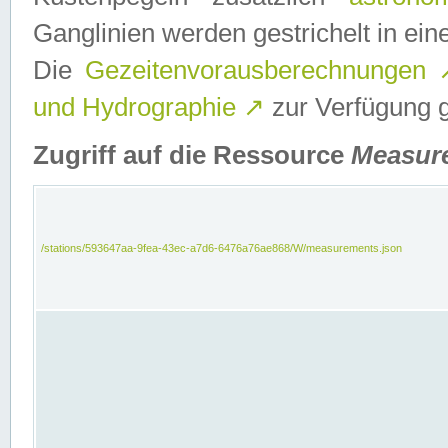
Ganglinien werden gestrichelt in e
Die
Gezeitenvorausberechnungen
und Hydrographie
↗
zur Verfügung ge
Zugriff auf die Ressource
Measur
/stations/593647aa-9fea-43ec-a7d6-6476a76ae868/W/measurements.json