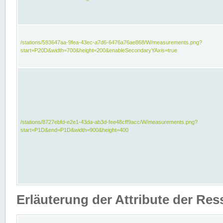
/stations/593647aa-9fea-43ec-a7d6-6476a76ae868/W/measurements.png?
start=P20D&width=700&height=200&enableSecondaryYAxis=true
/stations/8727ebfd-e2e1-43da-ab3d-fee48cff9acc/W/measurements.png?
start=P1D&end=P1D&width=900&height=400
Erläuterung der Attribute der Re