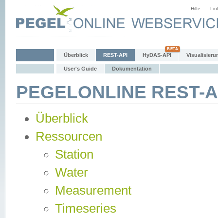
Hilfe
Lin
Überblick
REST-API
HyDAS-API
Visualisieru
User's Guide
Dokumentation
PEGELONLINE REST-AP
Überblick
Ressourcen
Station
Water
Measurement
Timeseries