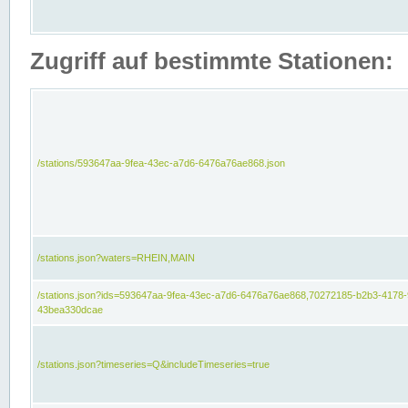
Zugriff auf bestimmte Stationen:
/stations/593647aa-9fea-43ec-a7d6-6476a76ae868.json
/stations.json?waters=RHEIN,MAIN
/stations.json?ids=593647aa-9fea-43ec-a7d6-6476a76ae868,70272185-b2b3-4178-
43bea330dcae
/stations.json?timeseries=Q&includeTimeseries=true