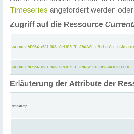
Timeseries
angefordert werden oder
Zugriff auf die Ressource
Curren
/stations/d2d025a2-e691-4986-b9c4-923e7f1a47c3/W.json?includeCurrentMeasure
/stations/d2d025a2-e691-4986-b9c4-923e7f1a47c3/W/currentmeasurement.json
Erläuterung der Attribute der R
timestamp