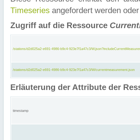
Timeseries
angefordert werden oder
Zugriff auf die Ressource
Curren
/stations/d2d025a2-e691-4986-b9c4-923e7f1a47c3/W.json?includeCurrentMeasure
/stations/d2d025a2-e691-4986-b9c4-923e7f1a47c3/W/currentmeasurement.json
Erläuterung der Attribute der R
timestamp