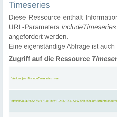
Timeseries
Diese Ressource enthält Informatio
URL-Parameters
includeTimeseries
angefordert werden.
Eine eigenständige Abfrage ist auch
Zugriff auf die Ressource
Timeser
/stations.json?includeTimeseries=true
/stations/d2d025a2-e691-4986-b9c4-923e7f1a47c3/W.json?includeCurrentMeasure