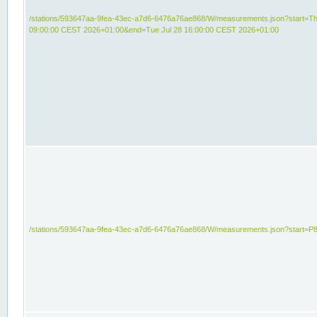
/stations/593647aa-9fea-43ec-a7d6-6476a76ae868/W/measurements.json?start=Th
09:00:00 CEST 2026+01:00&end=Tue Jul 28 16:00:00 CEST 2026+01:00
/stations/593647aa-9fea-43ec-a7d6-6476a76ae868/W/measurements.json?start=P