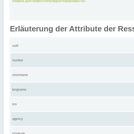
/stations.json?waters=RHEIN&km=680&radius=50
Erläuterung der Attribute der Res
uuid
number
shortname
longname
km
agency
longitude