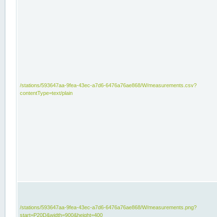
/stations/593647aa-9fea-43ec-a7d6-6476a76ae868/W/measurements.csv?
contentType=text/plain
/stations/593647aa-9fea-43ec-a7d6-6476a76ae868/W/measurements.png?
start=P20D&width=900&height=400