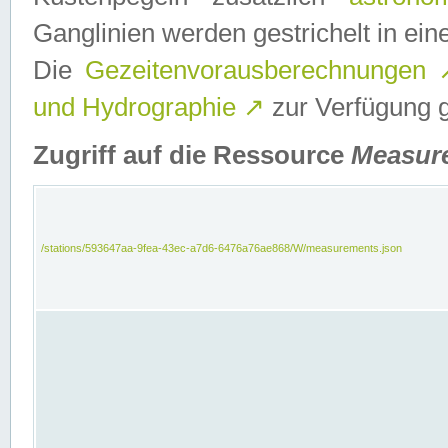
Ganglinien werden gestrichelt in e
Die
Gezeitenvorausberechnungen
und Hydrographie
↗
zur Verfügung ge
Zugriff auf die Ressource
Measur
/stations/593647aa-9fea-43ec-a7d6-6476a76ae868/W/measurements.json