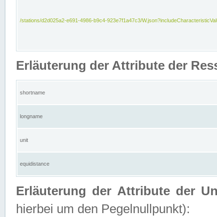
/stations/d2d025a2-e691-4986-b9c4-923e7f1a47c3/W.json?includeCharacteristicVa
Erläuterung der Attribute der Res
shortname
longname
unit
equidistance
Erläuterung der Attribute der U
hierbei um den Pegelnullpunkt):