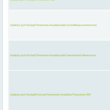
/stations.json?includeTimeseries=true&includeCurrentMeasurement=true
/stations.json?includeTimeseries=true&includeCharacteristicValues=true
/stations.json?includeForecastTimeseries=true&hasTimeseries=WV