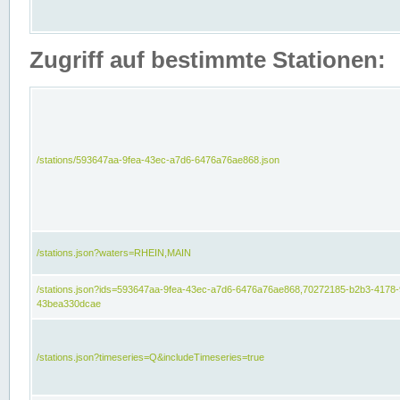
Zugriff auf bestimmte Stationen:
/stations/593647aa-9fea-43ec-a7d6-6476a76ae868.json
/stations.json?waters=RHEIN,MAIN
/stations.json?ids=593647aa-9fea-43ec-a7d6-6476a76ae868,70272185-b2b3-4178-
43bea330dcae
/stations.json?timeseries=Q&includeTimeseries=true