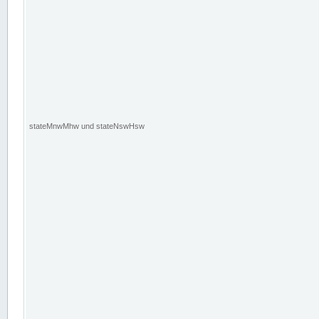
stateMnwMhw und stateNswHsw