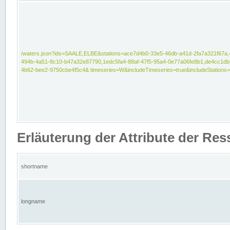
/waters.json?ids=SAALE,ELBE&stations=ace7d4b0-33e5-46db-a41d-2fa7a321f67a,
494b-4a51-8c10-b47a32e87790,1edc5fa4-88af-47f5-95a4-0e77a06fe8b1,de4cc1db
4b62-bee2-9750cbe4f5c4& timeseries=W&includeTimeseries=true&includeStations=
Erläuterung der Attribute der Re
shortname
longname