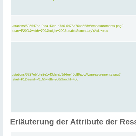
/stations/593647aa-9fea-43ec-a7d6-6476a76ae868/W/measurements.png?
start=P20D&width=700&height=200&enableSecondaryYAxis=true
/stations/8727ebfd-e2e1-43da-ab3d-fee48cff9acc/W/measurements.png?
start=P1D&end=P1D&width=900&height=400
Erläuterung der Attribute der Re