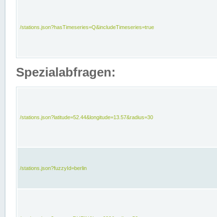
/stations.json?hasTimeseries=Q&includeTimeseries=true
Spezialabfragen:
/stations.json?latitude=52.44&longitude=13.57&radius=30
/stations.json?fuzzyId=berlin