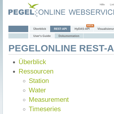
Hilfe
Lin
Überblick
REST-API
HyDAS-API
Visualisieru
User's Guide
Dokumentation
PEGELONLINE REST-AP
Überblick
Ressourcen
Station
Water
Measurement
Timeseries