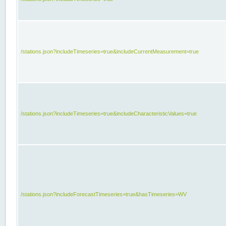
/stations.json?includeTimeseries=true&includeCurrentMeasurement=true
/stations.json?includeTimeseries=true&includeCharacteristicValues=true
/stations.json?includeForecastTimeseries=true&hasTimeseries=WV