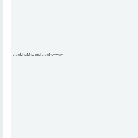
stateMnwMhw und stateNswHsw