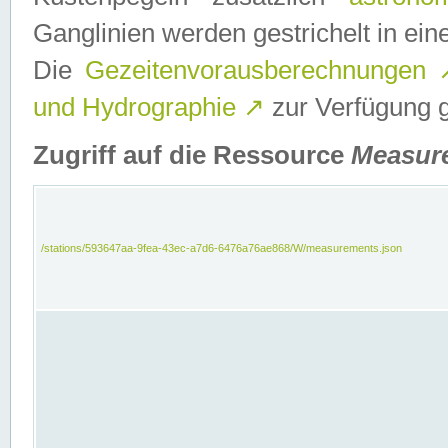
Ganglinien werden gestrichelt in e
Die
Gezeitenvorausberechnungen
und Hydrographie
↗
zur Verfügung ge
Zugriff auf die Ressource
Measur
/stations/593647aa-9fea-43ec-a7d6-6476a76ae868/W/measurements.json