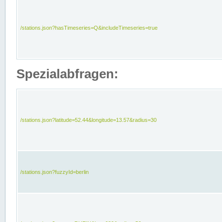
/stations.json?hasTimeseries=Q&includeTimeseries=true
Spezialabfragen:
/stations.json?latitude=52.44&longitude=13.57&radius=30
/stations.json?fuzzyId=berlin