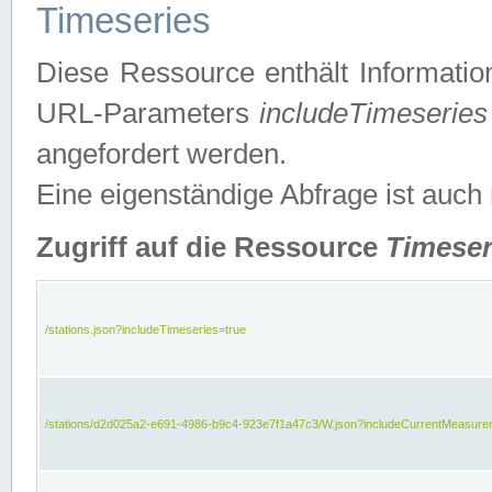
Timeseries
Diese Ressource enthält Informatio
URL-Parameters
includeTimeseries
angefordert werden.
Eine eigenständige Abfrage ist auch
Zugriff auf die Ressource
Timeser
/stations.json?includeTimeseries=true
/stations/d2d025a2-e691-4986-b9c4-923e7f1a47c3/W.json?includeCurrentMeasure