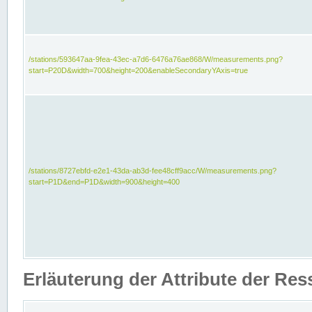
/stations/593647aa-9fea-43ec-a7d6-6476a76ae868/W/measurements.png?
start=P20D&width=700&height=200&enableSecondaryYAxis=true
/stations/8727ebfd-e2e1-43da-ab3d-fee48cff9acc/W/measurements.png?
start=P1D&end=P1D&width=900&height=400
Erläuterung der Attribute der Re