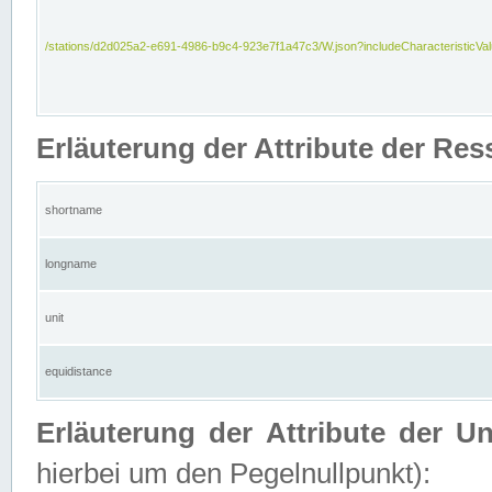
/stations/d2d025a2-e691-4986-b9c4-923e7f1a47c3/W.json?includeCharacteristicVa
Erläuterung der Attribute der Res
shortname
longname
unit
equidistance
Erläuterung der Attribute der U
hierbei um den Pegelnullpunkt):