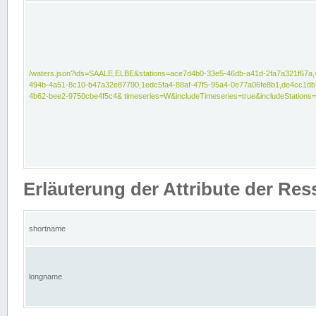
/waters.json?ids=SAALE,ELBE&stations=ace7d4b0-33e5-46db-a41d-2fa7a321f67a,
494b-4a51-8c10-b47a32e87790,1edc5fa4-88af-47f5-95a4-0e77a06fe8b1,de4cc1db
4b62-bee2-9750cbe4f5c4& timeseries=W&includeTimeseries=true&includeStations=
Erläuterung der Attribute der Re
shortname
longname