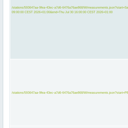
/stations/593647aa-9fea-43ec-a7d6-6476a76ae868/W/measurements.json?start=Sat
09:00:00 CEST 2026+01:00&end=Thu Jul 30 16:00:00 CEST 2026+01:00
/stations/593647aa-9fea-43ec-a7d6-6476a76ae868/W/measurements.json?start=P