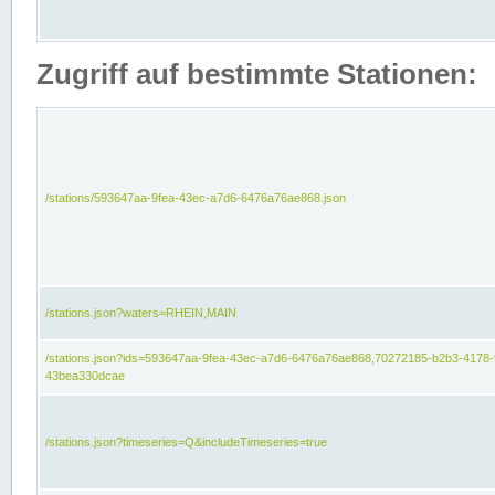
Zugriff auf bestimmte Stationen:
/stations/593647aa-9fea-43ec-a7d6-6476a76ae868.json
/stations.json?waters=RHEIN,MAIN
/stations.json?ids=593647aa-9fea-43ec-a7d6-6476a76ae868,70272185-b2b3-4178-
43bea330dcae
/stations.json?timeseries=Q&includeTimeseries=true