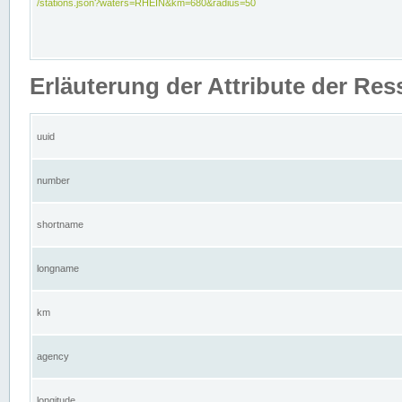
/stations.json?waters=RHEIN&km=680&radius=50
Erläuterung der Attribute der Res
uuid
number
shortname
longname
km
agency
longitude