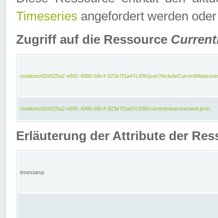
Timeseries
angefordert werden oder
Zugriff auf die Ressource
Curren
/stations/d2d025a2-e691-4986-b9c4-923e7f1a47c3/W.json?includeCurrentMeasure
/stations/d2d025a2-e691-4986-b9c4-923e7f1a47c3/W/currentmeasurement.json
Erläuterung der Attribute der R
timestamp