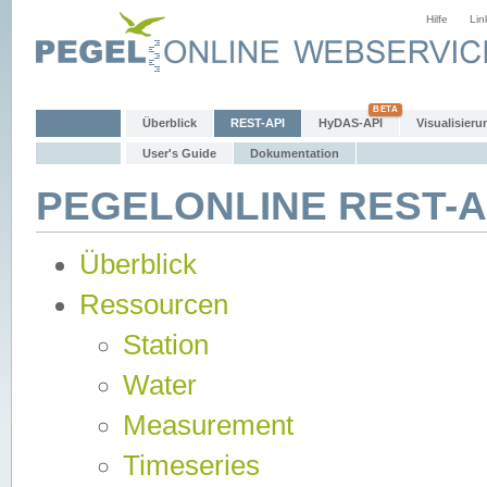
Hilfe
Lin
Überblick
REST-API
HyDAS-API
Visualisieru
User's Guide
Dokumentation
PEGELONLINE REST-AP
Überblick
Ressourcen
Station
Water
Measurement
Timeseries