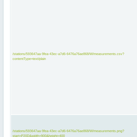
/stations/593647aa-9fea-43ec-a7d6-6476a76ae868/W/measurements.csv?
contentType=text/plain
/stations/593647aa-9fea-43ec-a7d6-6476a76ae868/W/measurements.png?
start=P20D&width=900&height=400